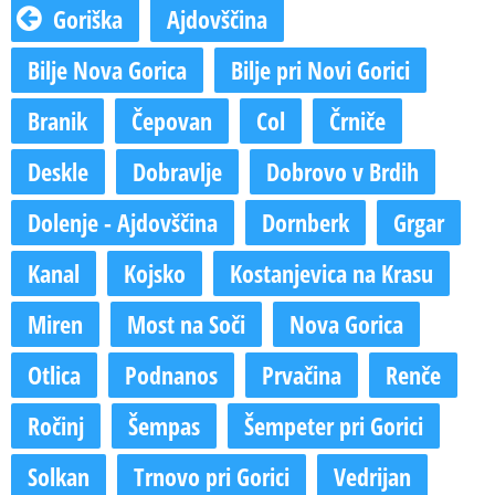
Goriška
Ajdovščina
Bilje Nova Gorica
Bilje pri Novi Gorici
Branik
Čepovan
Col
Črniče
Deskle
Dobravlje
Dobrovo v Brdih
Dolenje - Ajdovščina
Dornberk
Grgar
Kanal
Kojsko
Kostanjevica na Krasu
Miren
Most na Soči
Nova Gorica
Otlica
Podnanos
Prvačina
Renče
Ročinj
Šempas
Šempeter pri Gorici
Solkan
Trnovo pri Gorici
Vedrijan