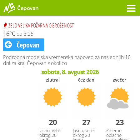
Čepovan
Opozorilo
ZELO VELIKA POŽARNA OGROŽENOST
16°C
ob 3:25
Čepovan
Podrobna modelska vremenska napoved za naslednjih 10
dni za kraj Čepovan z okolico
sobota, 8. avgust 2026
zjutraj
čez dan
zvečer
20
27
23
Jasno, veter
Jasno, veter
Zmerno
okrog 20
okrog 20
oblačno,
km/h
km/h
veter okrog