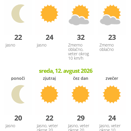
22
24
32
23
Jasno
Jasno
Zmerno
Zmerno
oblačno,
oblačno
veter okrog
10 km/h
sreda, 12. avgust 2026
ponoči
zjutraj
čez dan
zvečer
20
22
29
24
Jasno
Jasno, veter
Jasno, veter
Jasno, veter
okrog 20
okrog 20
okrog 10