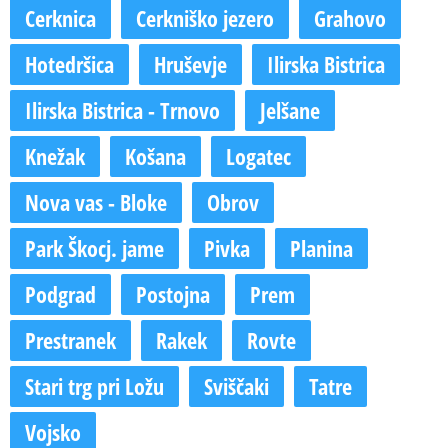
Cerknica
Cerkniško jezero
Grahovo
Hotedršica
Hruševje
Ilirska Bistrica
Ilirska Bistrica - Trnovo
Jelšane
Knežak
Košana
Logatec
Nova vas - Bloke
Obrov
Park Škocj. jame
Pivka
Planina
Podgrad
Postojna
Prem
Prestranek
Rakek
Rovte
Stari trg pri Ložu
Sviščaki
Tatre
Vojsko