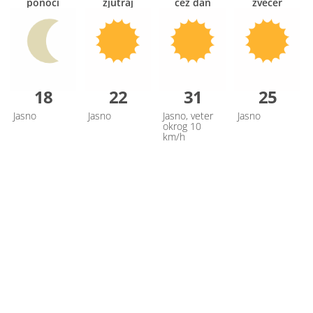
ponoči
zjutraj
čez dan
zvečer
18
22
31
25
Jasno
Jasno
Jasno, veter
Jasno
okrog 10
km/h