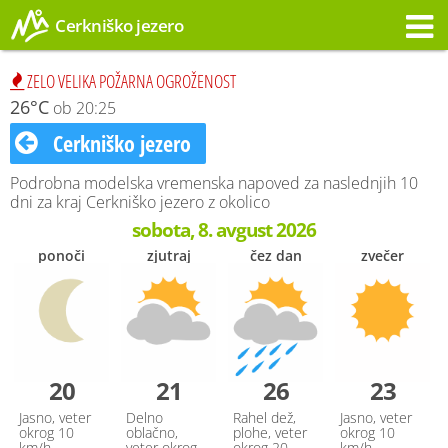
Cerkniško jezero
Opozorilo
ZELO VELIKA POŽARNA OGROŽENOST
26°C
ob 20:25
Cerkniško jezero
Podrobna modelska vremenska napoved za naslednjih 10
dni za kraj Cerkniško jezero z okolico
sobota, 8. avgust 2026
ponoči
zjutraj
čez dan
zvečer
20
21
26
23
Jasno, veter
Delno
Rahel dež,
Jasno, veter
okrog 10
oblačno,
plohe, veter
okrog 10
km/h
veter okrog
okrog 20
km/h