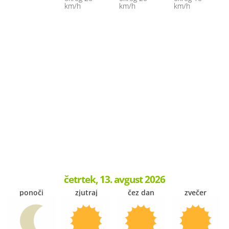
km/h
km/h
km/h
četrtek, 13. avgust 2026
ponoči
zjutraj
čez dan
zvečer