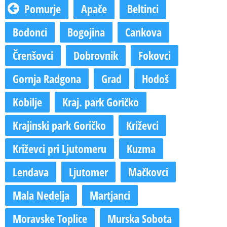
Pomurje
Apače
Beltinci
Bodonci
Bogojina
Cankova
Črenšovci
Dobrovnik
Fokovci
Gornja Radgona
Grad
Hodoš
Kobilje
Kraj. park Goričko
Krajinski park Goričko
Križevci
Križevci pri Ljutomeru
Kuzma
Lendava
Ljutomer
Mačkovci
Mala Nedelja
Martjanci
Moravske Toplice
Murska Sobota