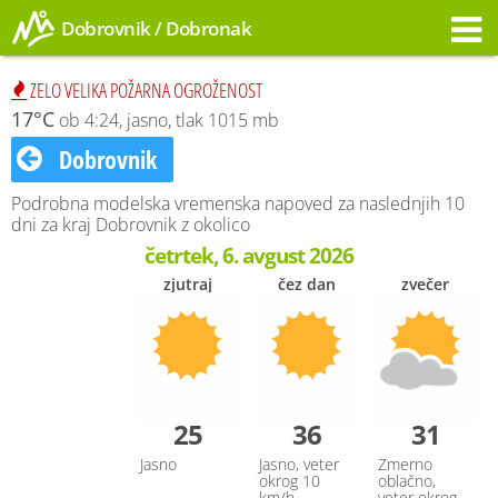
Dobrovnik / Dobronak
Opozorilo
ZELO VELIKA POŽARNA OGROŽENOST
17°C
ob 4:24, jasno, tlak 1015 mb
Dobrovnik
Podrobna modelska vremenska napoved za naslednjih 10
dni za kraj Dobrovnik z okolico
četrtek, 6. avgust 2026
zjutraj
čez dan
zvečer
25
36
31
Jasno
Jasno, veter
Zmerno
okrog 10
oblačno,
km/h
veter okrog