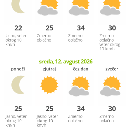
22
25
34
30
Jasno, veter
Zmerno
Zmerno
Zmerno
okrog 10
oblačno
oblačno
oblačno,
km/h
veter okrog
10 km/h
sreda, 12. avgust 2026
ponoči
zjutraj
čez dan
zvečer
25
25
34
30
Jasno, veter
Jasno, veter
Zmerno
Zmerno
okrog 10
okrog 10
oblačno
oblačno
km/h
km/h