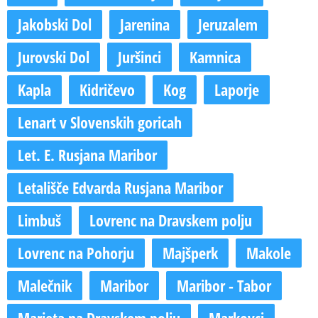
Jakobski Dol
Jarenina
Jeruzalem
Jurovski Dol
Juršinci
Kamnica
Kapla
Kidričevo
Kog
Laporje
Lenart v Slovenskih goricah
Let. E. Rusjana Maribor
Letališče Edvarda Rusjana Maribor
Limbuš
Lovrenc na Dravskem polju
Lovrenc na Pohorju
Majšperk
Makole
Malečnik
Maribor
Maribor - Tabor
Marjeta na Dravskem polju
Markovci