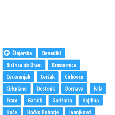
Štajerska
Benedikt
Bistrica ob Dravi
Bresternica
Cerkvenjak
Ceršak
Cirkovce
Cirkulane
Destrnik
Dornava
Fala
Fram
Gačnik
Gorišnica
Hajdina
Hoče
Hočko Pohorje
Ivanjkovci