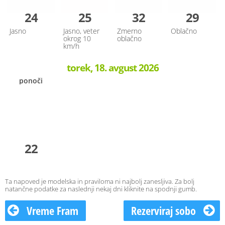
24
25
32
29
Jasno
Jasno, veter
Zmerno
Oblačno
okrog 10
oblačno
km/h
torek, 18. avgust 2026
ponoči
22
Ta napoved je modelska in praviloma ni najbolj zanesljiva. Za bolj
natančne podatke za naslednji nekaj dni kliknite na spodnji gumb.
Vreme Fram
Rezerviraj sobo