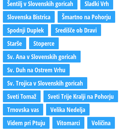
Šentilj v Slovenskih goricah
Sladki Vrh
Slovenska Bistrica
Šmartno na Pohorju
Spodnji Duplek
Središče ob Dravi
Starše
Stoperce
Sv. Ana v Slovenskih goricah
Sv. Duh na Ostrem Vrhu
Sv. Trojica v Slovenskih goricah
Sveti Tomaž
Sveti Trije Kralji na Pohorju
Trnovska vas
Velika Nedelja
Videm pri Ptuju
Vitomarci
Voličina