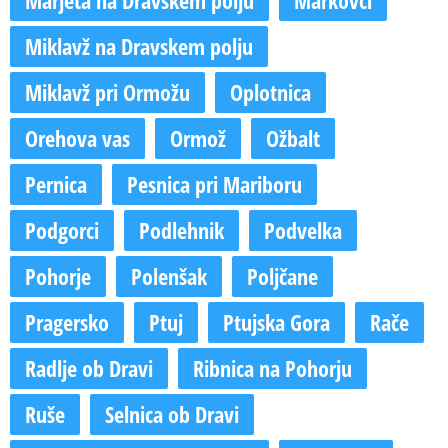
Miklavž na Dravskem polju
Miklavž pri Ormožu
Oplotnica
Orehova vas
Ormož
Ožbalt
Pernica
Pesnica pri Mariboru
Podgorci
Podlehnik
Podvelka
Pohorje
Polenšak
Poljčane
Pragersko
Ptuj
Ptujska Gora
Rače
Radlje ob Dravi
Ribnica na Pohorju
Ruše
Selnica ob Dravi