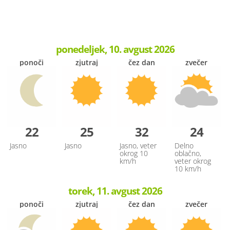
ponedeljek, 10. avgust 2026
ponoči
zjutraj
čez dan
zvečer
22
25
32
24
Jasno
Jasno
Jasno, veter
Delno
okrog 10
oblačno,
km/h
veter okrog
10 km/h
torek, 11. avgust 2026
ponoči
zjutraj
čez dan
zvečer