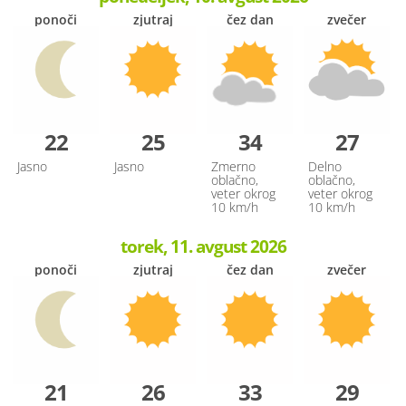
ponoči
zjutraj
čez dan
zvečer
22
25
34
27
Jasno
Jasno
Zmerno
Delno
oblačno,
oblačno,
veter okrog
veter okrog
10 km/h
10 km/h
torek, 11. avgust 2026
ponoči
zjutraj
čez dan
zvečer
21
26
33
29