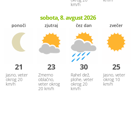
km/h
sobota, 8. avgust 2026
ponoči
zjutraj
čez dan
zvečer
21
23
30
25
Jasno, veter
Zmerno
Rahel dež,
Jasno, veter
okrog 20
oblačno,
plohe, veter
okrog 10
km/h
veter okrog
okrog 20
km/h
20 km/h
km/h