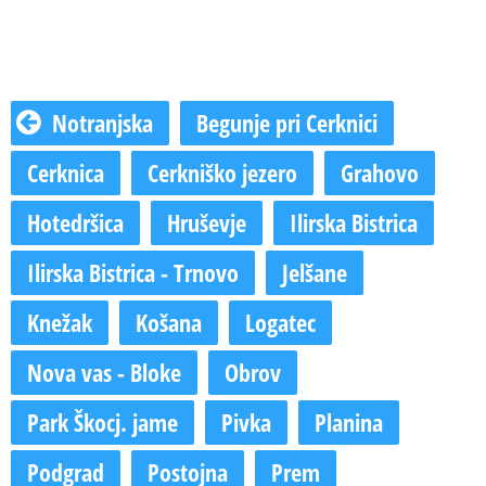
Notranjska
Begunje pri Cerknici
Cerknica
Cerkniško jezero
Grahovo
Hotedršica
Hruševje
Ilirska Bistrica
Ilirska Bistrica - Trnovo
Jelšane
Knežak
Košana
Logatec
Nova vas - Bloke
Obrov
Park Škocj. jame
Pivka
Planina
Podgrad
Postojna
Prem