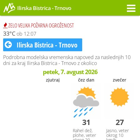
Ilirska Bistrica - Trnovo
Opozorilo
ZELO VELIKA POŽARNA OGROŽENOST
33°C
ob 12:07
Ilirska Bistrica - Trnovo
Podrobna modelska vremenska napoved za naslednjih 10
dni za kraj Ilirska Bistrica - Trnovo z okolico
petek, 7. avgust 2026
zjutraj
čez dan
zvečer
31
27
Rahel dež,
Jasno, veter
plohe, veter
okrog 10
okrog 20
km/h