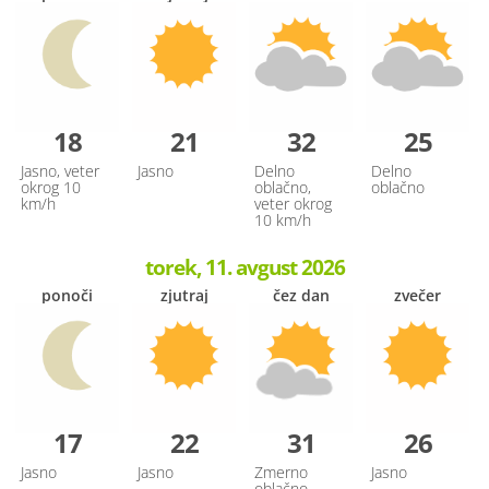
18
21
32
25
Jasno, veter
Jasno
Delno
Delno
okrog 10
oblačno,
oblačno
km/h
veter okrog
10 km/h
torek, 11. avgust 2026
ponoči
zjutraj
čez dan
zvečer
17
22
31
26
Jasno
Jasno
Zmerno
Jasno
oblačno,