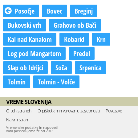
Posočje
Bovec
Breginj
Bukovski vrh
Grahovo ob Bači
Kal nad Kanalom
Kobarid
Krn
Log pod Mangartom
Predel
Slap ob Idrijci
Soča
Srpenica
Tolmin
Tolmin - Volče
VREME SLOVENIJA
O teh straneh
O piškotkih in varovanju zasebnosti
Povezave
Na vrh strani
Vremenske podatke in napovedi
vam posredujemo že od 2013