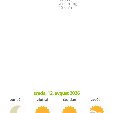
veter okrog
10 km/h
sreda, 12. avgust 2026
ponoči
zjutraj
čez dan
zvečer