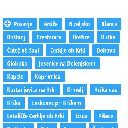
Posavje
Artiče
Bizeljsko
Blanca
Boštanj
Brestanica
Brežice
Bučka
Čatež ob Savi
Cerklje ob Krki
Dobova
Globoko
Jesenice na Dolenjskem
Kapele
Koprivnica
Kostanjevica na Krki
Krmelj
Krška vas
Krško
Leskovec pri Krškem
Letališče Cerklje ob Krki
Lisca
Pišece