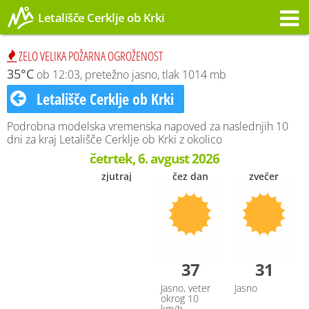
Letališče Cerklje ob Krki
Opozorilo
ZELO VELIKA POŽARNA OGROŽENOST
35°C
ob 12:03, pretežno jasno, tlak 1014 mb
Letališče Cerklje ob Krki
Podrobna modelska vremenska napoved za naslednjih 10
dni za kraj Letališče Cerklje ob Krki z okolico
četrtek, 6. avgust 2026
zjutraj
čez dan
zvečer
37
31
Jasno, veter
Jasno
okrog 10
km/h