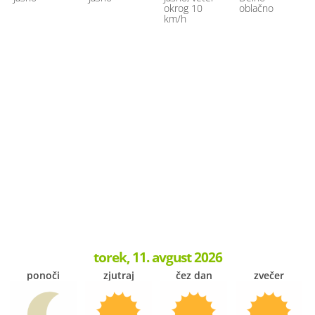
okrog 10
oblačno
km/h
torek, 11. avgust 2026
ponoči
zjutraj
čez dan
zvečer