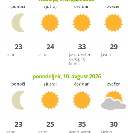
ponoči
zjutraj
čez dan
zvečer
23
24
33
29
Jasno
Jasno
Jasno, veter
Jasno
okrog 10
km/h
ponedeljek, 10. avgust 2026
ponoči
zjutraj
čez dan
zvečer
23
25
35
30
Jasno
Jasno
Jasno, veter
Delno