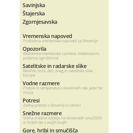
Savinjska
Štajerska
Zgornjesavska
Vremenska napoved
Podrobna vremenska napoved za Slovenijo
Opozorila
Ekstremne vremenske razmere, meteoalarm,
požarna ogroženost
Satelitske in radarske slike
Nevihte, toča, dež, sneg in satelitska slika
Evrope
Vodne razmere
Pretoki in temperatura slovenskih rek, jezer ter
morja
Potresi
Zadnji potresi v Sloveniji in okolici
Snežne razmere
Višina snežne oddeje na slovenskih smučiščih
in hribih ter v večjih krajih
Gore, hribi in smučišča