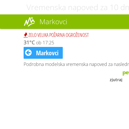
Vremenska napoved za 10 dn
Markovci
ZELO VELIKA POŽARNA OGROŽENOST
31°C
ob 17:25
Markovci
Podrobna modelska vremenska napoved za naslednjih
pe
zjutraj