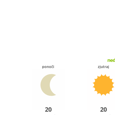
ned
ponoči
zjutraj
20
20