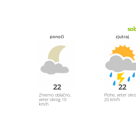
sob
ponoči
zjutraj
22
22
Zmerno oblačno,
Plohe, veter okr
veter okrog 10
20 km/h
km/h