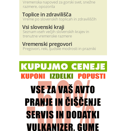
Vremenska napoved za gorski svet, snežne
razmere, opozorila
Toplice in zdravilišča
Vreme po slovenskih toplicah in zdraviliščih
Vsi slovenski kraji
Seznam vseh večjih slovenskih krajev in
trenutne vremenske razmere
Vremenski pregovori
Pregovori, reki, ljudske modrosti in prazniki