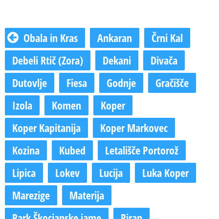
Obala in Kras
Ankaran
Črni Kal
Debeli Rtič (Zora)
Dekani
Divača
Dutovlje
Fiesa
Godnje
Gračišče
Izola
Komen
Koper
Koper Kapitanija
Koper Markovec
Kozina
Kubed
Letališče Portorož
Lipica
Lokev
Lucija
Luka Koper
Marezige
Materija
Park Škocjanske jame
Piran