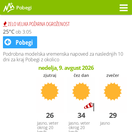
Pobegi
Opozorilo
ZELO VELIKA POŽARNA OGROŽENOST
25°C
ob 3:05
Pobegi
Podrobna modelska vremenska napoved za naslednjih 10
dni za kraj Pobegi z okolico
nedelja, 9. avgust 2026
zjutraj
čez dan
zvečer
26
34
29
Jasno, veter
Jasno, veter
Jasno
okrog 20
okrog 20
km/h
km/h