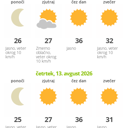
ponoči
zjutraj
čez dan
zvečer
26
27
36
32
Jasno, veter
Zmerno
Jasno
Jasno, veter
okrog 10
oblačno,
okrog 10
km/h
veter okrog
km/h
10 km/h
četrtek, 13. avgust 2026
ponoči
zjutraj
čez dan
zvečer
25
27
36
31
Jasno, veter
Jasno, veter
Jasno
Jasno