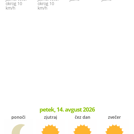
okrog 10
okrog 10
km/h
km/h
petek, 14. avgust 2026
ponoči
zjutraj
čez dan
zvečer