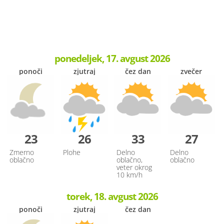
ponedeljek, 17. avgust 2026
ponoči
zjutraj
čez dan
zvečer
23
26
33
27
Zmerno
Plohe
Delno
Delno
oblačno
oblačno,
oblačno
veter okrog
10 km/h
torek, 18. avgust 2026
ponoči
zjutraj
čez dan