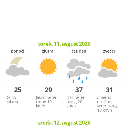
torek, 11. avgust 2026
ponoči
zjutraj
čez dan
zvečer
25
29
37
31
Delno
Jasno, veter
Dež, veter
Zmerno
oblačno
okrog 10
okrog 20
oblačno,
km/h
km/h
veter okrog
10 km/h
sreda, 12. avgust 2026