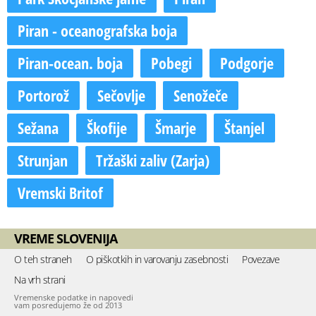
Piran - oceanografska boja
Piran-ocean. boja
Pobegi
Podgorje
Portorož
Sečovlje
Senožeče
Sežana
Škofije
Šmarje
Štanjel
Strunjan
Tržaški zaliv (Zarja)
Vremski Britof
VREME SLOVENIJA
O teh straneh
O piškotkih in varovanju zasebnosti
Povezave
Na vrh strani
Vremenske podatke in napovedi
vam posredujemo že od 2013