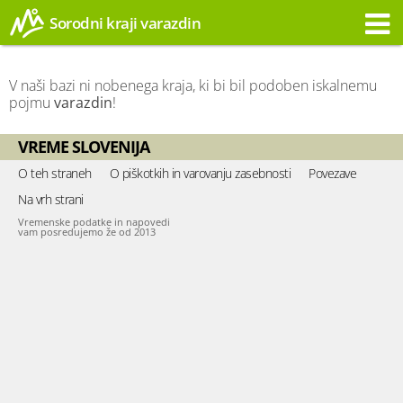
Sorodni kraji varazdin
Opozorilo
V naši bazi ni nobenega kraja, ki bi bil podoben iskalnemu
pojmu
varazdin
!
VREME SLOVENIJA
O teh straneh
O piškotkih in varovanju zasebnosti
Povezave
Na vrh strani
Vremenske podatke in napovedi
vam posredujemo že od 2013