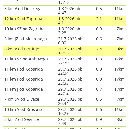
17:19
5 km V od Dolskega
1.8.2026 ob
0.5
11km
4:47
12 km S od Zagreba
1.8.2026 ob
2.1
11km
4:11
10 km SZ od Zagreba
1.8.2026 ob
0.9
7km
3:28
6 km JZ od Mokronoga
31.7.2026 ob
0.6
7km
6:00
6 km V od Petrinje
30.7.2026 ob
2.4
0km
18:55
11 km SZ od Anhovega
29.7.2026 ob
0.8
17km
22:39
11 km J od Kobarida
29.7.2026 ob
0.9
17km
22:34
11 km J od Kobarida
29.7.2026 ob
0.9
17km
22:33
11 km J od Kobarida
29.7.2026 ob
0.7
17km
22:12
7 km SV od Divače
29.7.2026 ob
0.5
7km
20:44
10 km V od Knežaka
29.7.2026 ob
0.6
11km
10:29
5 km Z od Sevnice
29.7.2026 ob
0.9
8km
7:43