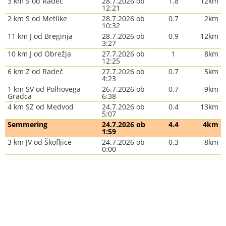
3 km S od Radeč
28.7.2026 ob
1.8
12km
12:21
2 km S od Metlike
28.7.2026 ob
0.7
2km
10:32
11 km J od Breginja
28.7.2026 ob
0.9
12km
3:27
10 km J od Obrežja
27.7.2026 ob
1
8km
12:25
6 km Z od Radeč
27.7.2026 ob
0.7
5km
4:23
1 km SV od Polhovega
26.7.2026 ob
0.7
9km
Gradca
6:38
4 km SZ od Medvod
24.7.2026 ob
0.4
13km
5:07
Semmering
24.7.2026 ob
4.4
4km
1:59
3 km JV od Škofljice
24.7.2026 ob
0.3
8km
0:00