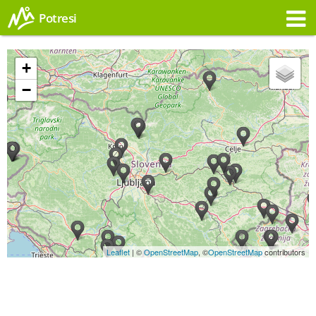
Potresi
Opozorilo
+
−
Leaflet
| ©
OpenStreetMap
, ©
OpenStreetMap
contributors