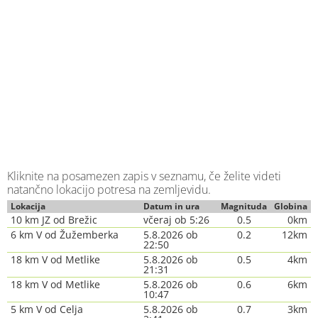
Kliknite na posamezen zapis v seznamu, če želite videti
natančno lokacijo potresa na zemljevidu.
Lokacija
Datum in ura
Magnituda
Globina
10 km JZ od Brežic
včeraj ob 5:26
0.5
0km
6 km V od Žužemberka
5.8.2026 ob
0.2
12km
22:50
18 km V od Metlike
5.8.2026 ob
0.5
4km
21:31
18 km V od Metlike
5.8.2026 ob
0.6
6km
10:47
5 km V od Celja
5.8.2026 ob
0.7
3km