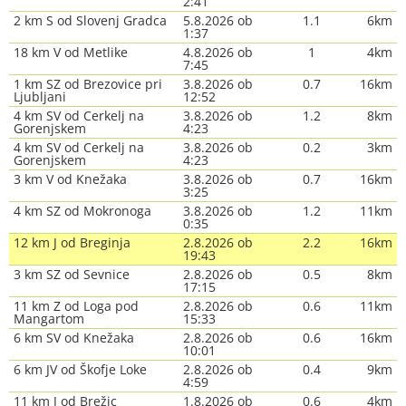
2:41
2 km S od Slovenj Gradca
5.8.2026 ob
1.1
6km
1:37
18 km V od Metlike
4.8.2026 ob
1
4km
7:45
1 km SZ od Brezovice pri
3.8.2026 ob
0.7
16km
Ljubljani
12:52
4 km SV od Cerkelj na
3.8.2026 ob
1.2
8km
Gorenjskem
4:23
4 km SV od Cerkelj na
3.8.2026 ob
0.2
3km
Gorenjskem
4:23
3 km V od Knežaka
3.8.2026 ob
0.7
16km
3:25
4 km SZ od Mokronoga
3.8.2026 ob
1.2
11km
0:35
12 km J od Breginja
2.8.2026 ob
2.2
16km
19:43
3 km SZ od Sevnice
2.8.2026 ob
0.5
8km
17:15
11 km Z od Loga pod
2.8.2026 ob
0.6
11km
Mangartom
15:33
6 km SV od Knežaka
2.8.2026 ob
0.6
16km
10:01
6 km JV od Škofje Loke
2.8.2026 ob
0.4
9km
4:59
11 km J od Brežic
1.8.2026 ob
0.6
4km