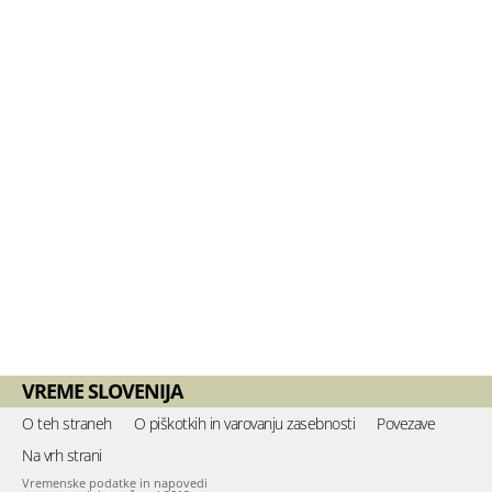
VREME SLOVENIJA
O teh straneh
O piškotkih in varovanju zasebnosti
Povezave
Na vrh strani
Vremenske podatke in napovedi