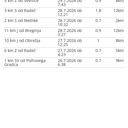
5 km Z od Sevnice
29.7.2026 ob
0.9
8km
7:43
3 km S od Radeč
28.7.2026 ob
1.8
12km
12:21
2 km S od Metlike
28.7.2026 ob
0.7
2km
10:32
11 km J od Breginja
28.7.2026 ob
0.9
12km
3:27
10 km J od Obrežja
27.7.2026 ob
1
8km
12:25
6 km Z od Radeč
27.7.2026 ob
0.7
5km
4:23
1 km SV od Polhovega
26.7.2026 ob
0.7
9km
Gradca
6:38