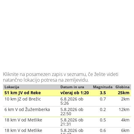
Kliknite na posamezen zapis v seznamu, če želite videti
natančno lokacijo potresa na zemljevidu.
Lokacija
Datum in ura
Magnituda
Globina
51 km JV od Reke
včeraj ob 1:20
3.5
25km
10 km JZ od Brežic
6.8.2026 ob
0.7
2km
5:26
6 km V od Žužemberka
5.8.2026 ob
0.2
12km
22:50
18 km V od Metlike
5.8.2026 ob
0.5
4km
21:31
18 km V od Metlike
5.8.2026 ob
0.6
6km