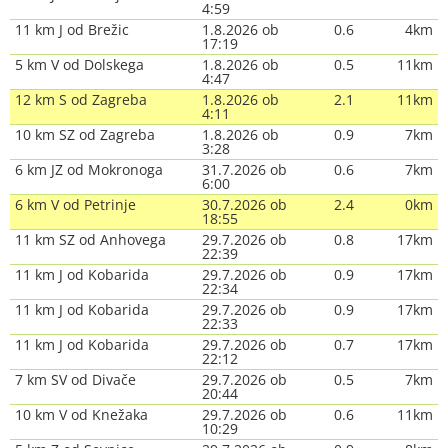
4:59
11 km J od Brežic
1.8.2026 ob
0.6
4km
17:19
5 km V od Dolskega
1.8.2026 ob
0.5
11km
4:47
12 km S od Zagreba
1.8.2026 ob
2.1
11km
4:11
10 km SZ od Zagreba
1.8.2026 ob
0.9
7km
3:28
6 km JZ od Mokronoga
31.7.2026 ob
0.6
7km
6:00
6 km V od Petrinje
30.7.2026 ob
2.4
0km
18:55
11 km SZ od Anhovega
29.7.2026 ob
0.8
17km
22:39
11 km J od Kobarida
29.7.2026 ob
0.9
17km
22:34
11 km J od Kobarida
29.7.2026 ob
0.9
17km
22:33
11 km J od Kobarida
29.7.2026 ob
0.7
17km
22:12
7 km SV od Divače
29.7.2026 ob
0.5
7km
20:44
10 km V od Knežaka
29.7.2026 ob
0.6
11km
10:29