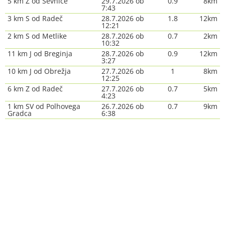
5 km Z od Sevnice
29.7.2026 ob
0.9
8km
7:43
3 km S od Radeč
28.7.2026 ob
1.8
12km
12:21
2 km S od Metlike
28.7.2026 ob
0.7
2km
10:32
11 km J od Breginja
28.7.2026 ob
0.9
12km
3:27
10 km J od Obrežja
27.7.2026 ob
1
8km
12:25
6 km Z od Radeč
27.7.2026 ob
0.7
5km
4:23
1 km SV od Polhovega
26.7.2026 ob
0.7
9km
Gradca
6:38