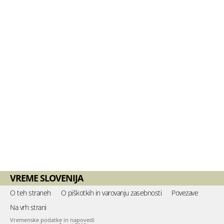
VREME SLOVENIJA
O teh straneh
O piškotkih in varovanju zasebnosti
Povezave
Na vrh strani
Vremenske podatke in napovedi