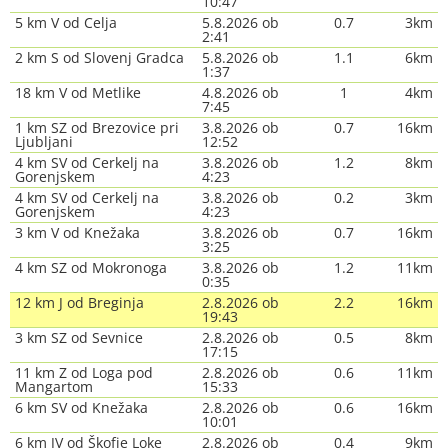
10:47
5 km V od Celja
5.8.2026 ob
0.7
3km
2:41
2 km S od Slovenj Gradca
5.8.2026 ob
1.1
6km
1:37
18 km V od Metlike
4.8.2026 ob
1
4km
7:45
1 km SZ od Brezovice pri
3.8.2026 ob
0.7
16km
Ljubljani
12:52
4 km SV od Cerkelj na
3.8.2026 ob
1.2
8km
Gorenjskem
4:23
4 km SV od Cerkelj na
3.8.2026 ob
0.2
3km
Gorenjskem
4:23
3 km V od Knežaka
3.8.2026 ob
0.7
16km
3:25
4 km SZ od Mokronoga
3.8.2026 ob
1.2
11km
0:35
12 km J od Breginja
2.8.2026 ob
2.2
16km
19:43
3 km SZ od Sevnice
2.8.2026 ob
0.5
8km
17:15
11 km Z od Loga pod
2.8.2026 ob
0.6
11km
Mangartom
15:33
6 km SV od Knežaka
2.8.2026 ob
0.6
16km
10:01
6 km JV od Škofje Loke
2.8.2026 ob
0.4
9km