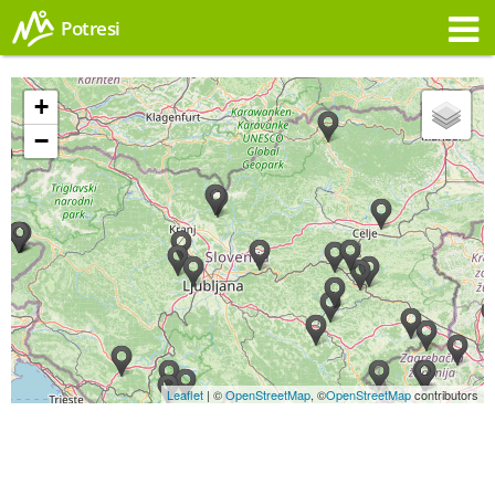
Potresi
Opozorilo
+
−
Leaflet
| ©
OpenStreetMap
, ©
OpenStreetMap
contributors