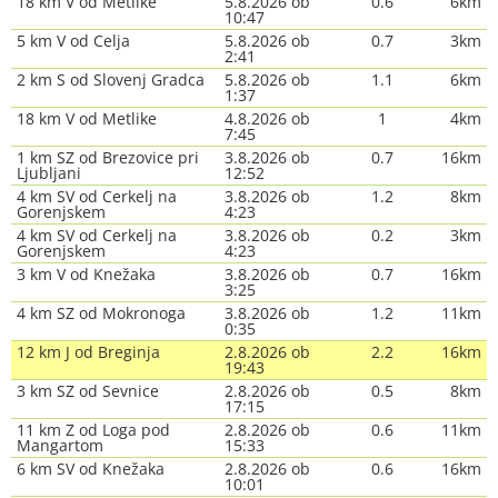
18 km V od Metlike
5.8.2026 ob
0.6
6km
10:47
5 km V od Celja
5.8.2026 ob
0.7
3km
2:41
2 km S od Slovenj Gradca
5.8.2026 ob
1.1
6km
1:37
18 km V od Metlike
4.8.2026 ob
1
4km
7:45
1 km SZ od Brezovice pri
3.8.2026 ob
0.7
16km
Ljubljani
12:52
4 km SV od Cerkelj na
3.8.2026 ob
1.2
8km
Gorenjskem
4:23
4 km SV od Cerkelj na
3.8.2026 ob
0.2
3km
Gorenjskem
4:23
3 km V od Knežaka
3.8.2026 ob
0.7
16km
3:25
4 km SZ od Mokronoga
3.8.2026 ob
1.2
11km
0:35
12 km J od Breginja
2.8.2026 ob
2.2
16km
19:43
3 km SZ od Sevnice
2.8.2026 ob
0.5
8km
17:15
11 km Z od Loga pod
2.8.2026 ob
0.6
11km
Mangartom
15:33
6 km SV od Knežaka
2.8.2026 ob
0.6
16km
10:01