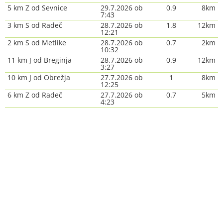
5 km Z od Sevnice
29.7.2026 ob
0.9
8km
7:43
3 km S od Radeč
28.7.2026 ob
1.8
12km
12:21
2 km S od Metlike
28.7.2026 ob
0.7
2km
10:32
11 km J od Breginja
28.7.2026 ob
0.9
12km
3:27
10 km J od Obrežja
27.7.2026 ob
1
8km
12:25
6 km Z od Radeč
27.7.2026 ob
0.7
5km
4:23