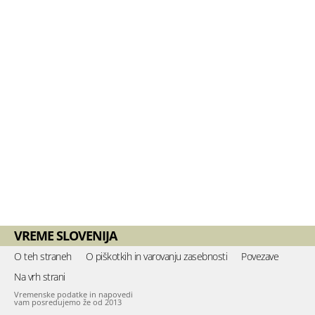
VREME SLOVENIJA
O teh straneh
O piškotkih in varovanju zasebnosti
Povezave
Na vrh strani
Vremenske podatke in napovedi
vam posredujemo že od 2013