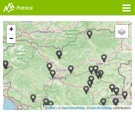
Potresi
Opozorilo
+
−
Leaflet
| ©
OpenStreetMap
, ©
OpenStreetMap
contributors