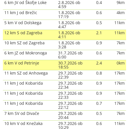
6 km JV od Škofje Loke
2.8.2026 ob
0.4
9km
4:59
11 km J od Brežic
1.8.2026 ob
0.6
4km
17:19
5 km V od Dolskega
1.8.2026 ob
0.5
11km
4:47
12 km S od Zagreba
1.8.2026 ob
2.1
11km
4:11
10 km SZ od Zagreba
1.8.2026 ob
0.9
7km
3:28
6 km JZ od Mokronoga
31.7.2026 ob
0.6
7km
6:00
6 km V od Petrinje
30.7.2026 ob
2.4
0km
18:55
11 km SZ od Anhovega
29.7.2026 ob
0.8
17km
22:39
11 km J od Kobarida
29.7.2026 ob
0.9
17km
22:34
11 km J od Kobarida
29.7.2026 ob
0.9
17km
22:33
11 km J od Kobarida
29.7.2026 ob
0.7
17km
22:12
7 km SV od Divače
29.7.2026 ob
0.5
7km
20:44
10 km V od Knežaka
29.7.2026 ob
0.6
11km
10:29