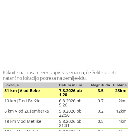
Kliknite na posamezen zapis v seznamu, če želite videti
natančno lokacijo potresa na zemljevidu.
Lokacija
Datum in ura
Magnituda
Globina
51 km JV od Reke
7.8.2026 ob
3.5
25km
1:20
10 km JZ od Brežic
6.8.2026 ob
0.7
2km
5:26
6 km V od Žužemberka
5.8.2026 ob
0.2
12km
22:50
18 km V od Metlike
5.8.2026 ob
0.5
4km
21:31