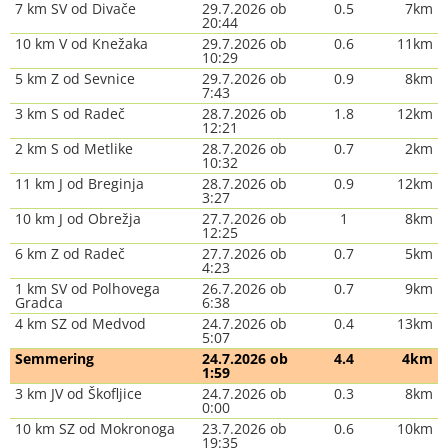
7 km SV od Divače
29.7.2026 ob
0.5
7km
20:44
10 km V od Knežaka
29.7.2026 ob
0.6
11km
10:29
5 km Z od Sevnice
29.7.2026 ob
0.9
8km
7:43
3 km S od Radeč
28.7.2026 ob
1.8
12km
12:21
2 km S od Metlike
28.7.2026 ob
0.7
2km
10:32
11 km J od Breginja
28.7.2026 ob
0.9
12km
3:27
10 km J od Obrežja
27.7.2026 ob
1
8km
12:25
6 km Z od Radeč
27.7.2026 ob
0.7
5km
4:23
1 km SV od Polhovega
26.7.2026 ob
0.7
9km
Gradca
6:38
4 km SZ od Medvod
24.7.2026 ob
0.4
13km
5:07
Semmering
24.7.2026 ob
4.4
4km
1:59
3 km JV od Škofljice
24.7.2026 ob
0.3
8km
0:00
10 km SZ od Mokronoga
23.7.2026 ob
0.6
10km
19:35