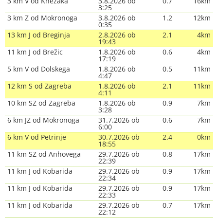
3 km V od Knežaka
3.8.2026 ob
0.7
16km
3:25
3 km Z od Mokronoga
3.8.2026 ob
1.2
12km
0:35
13 km J od Breginja
2.8.2026 ob
2.1
4km
19:43
11 km J od Brežic
1.8.2026 ob
0.6
4km
17:19
5 km V od Dolskega
1.8.2026 ob
0.5
11km
4:47
12 km S od Zagreba
1.8.2026 ob
2.1
11km
4:11
10 km SZ od Zagreba
1.8.2026 ob
0.9
7km
3:28
6 km JZ od Mokronoga
31.7.2026 ob
0.6
7km
6:00
6 km V od Petrinje
30.7.2026 ob
2.4
0km
18:55
11 km SZ od Anhovega
29.7.2026 ob
0.8
17km
22:39
11 km J od Kobarida
29.7.2026 ob
0.9
17km
22:34
11 km J od Kobarida
29.7.2026 ob
0.9
17km
22:33
11 km J od Kobarida
29.7.2026 ob
0.7
17km
22:12