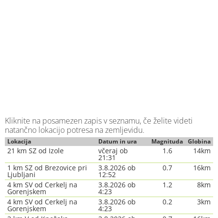
Kliknite na posamezen zapis v seznamu, če želite videti
natančno lokacijo potresa na zemljevidu.
Lokacija
Datum in ura
Magnituda
Globina
21 km SZ od Izole
včeraj ob
1.6
14km
21:31
1 km SZ od Brezovice pri
3.8.2026 ob
0.7
16km
Ljubljani
12:52
4 km SV od Cerkelj na
3.8.2026 ob
1.2
8km
Gorenjskem
4:23
4 km SV od Cerkelj na
3.8.2026 ob
0.2
3km
Gorenjskem
4:23