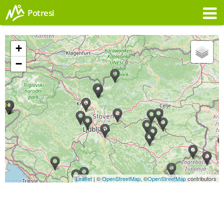
Potresi
Opozorilo
+
−
Leaflet
| ©
OpenStreetMap
, ©
OpenStreetMap
contributors