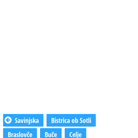
Savinjska
Bistrica ob Sotli
Braslovče
Buče
Celje