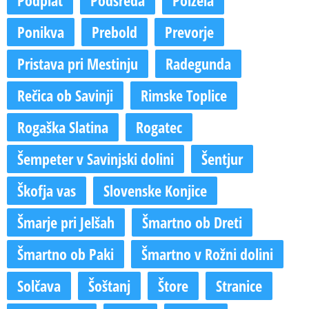
Ponikva
Prebold
Prevorje
Pristava pri Mestinju
Radegunda
Rečica ob Savinji
Rimske Toplice
Rogaška Slatina
Rogatec
Šempeter v Savinjski dolini
Šentjur
Škofja vas
Slovenske Konjice
Šmarje pri Jelšah
Šmartno ob Dreti
Šmartno ob Paki
Šmartno v Rožni dolini
Solčava
Šoštanj
Štore
Stranice