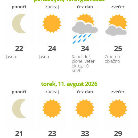
ponoči
zjutraj
čez dan
zvečer
22
24
34
25
Jasno
Jasno
Rahel dež,
Zmerno
plohe, veter
oblačno
okrog 10
km/h
torek, 11. avgust 2026
ponoči
zjutraj
čez dan
zvečer
21
23
33
29