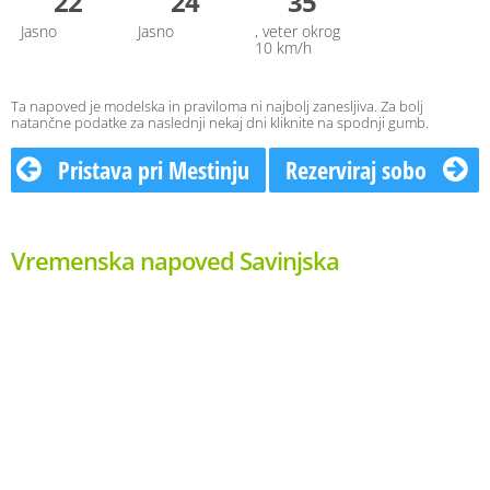
22
24
35
Jasno
Jasno
, veter okrog
10 km/h
Ta napoved je modelska in praviloma ni najbolj zanesljiva. Za bolj
natančne podatke za naslednji nekaj dni kliknite na spodnji gumb.
Pristava pri Mestinju
Rezerviraj sobo
Vremenska napoved Savinjska