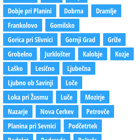
Dobje pri Planini
Dobrna
Dramlje
Frankolovo
Gomilsko
Gorica pri Slivnici
Gornji Grad
Griže
Grobelno
Jurklošter
Kalobje
Kozje
Laško
Lesično
Ljubečna
Ljubno ob Savinji
Loče
Loka pri Žusmu
Luče
Mozirje
Nazarje
Nova Cerkev
Petrovče
Planina pri Sevnici
Podčetrtek
Podplat
Podsreda
Polzela