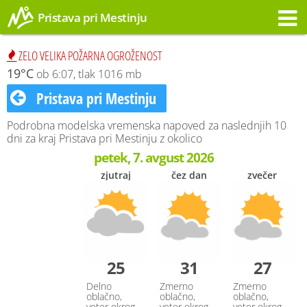
Pristava pri Mestinju
Opozorilo
ZELO VELIKA POŽARNA OGROŽENOST
19°C
ob 6:07, tlak 1016 mb
Pristava pri Mestinju
Podrobna modelska vremenska napoved za naslednjih 10
dni za kraj Pristava pri Mestinju z okolico
petek, 7. avgust 2026
zjutraj
čez dan
zvečer
25
31
27
Delno
Zmerno
Zmerno
oblačno,
oblačno,
oblačno,
veter okrog
veter okrog
veter okrog