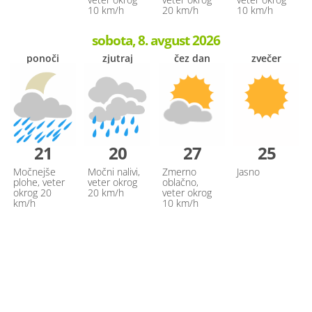
10 km/h
20 km/h
10 km/h
sobota, 8. avgust 2026
ponoči
zjutraj
čez dan
zvečer
21
20
27
25
Močnejše
Močni nalivi,
Zmerno
Jasno
plohe, veter
veter okrog
oblačno,
okrog 20
20 km/h
veter okrog
km/h
10 km/h