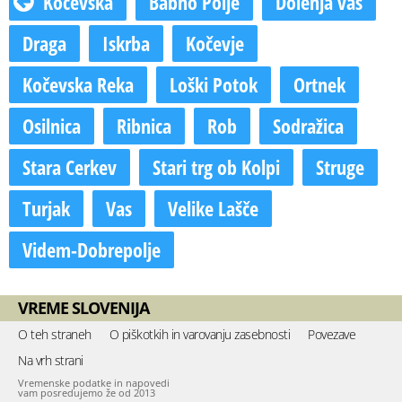
Kočevska
Babno Polje
Dolenja vas
Draga
Iskrba
Kočevje
Kočevska Reka
Loški Potok
Ortnek
Osilnica
Ribnica
Rob
Sodražica
Stara Cerkev
Stari trg ob Kolpi
Struge
Turjak
Vas
Velike Lašče
Videm-Dobrepolje
VREME SLOVENIJA
O teh straneh
O piškotkih in varovanju zasebnosti
Povezave
Na vrh strani
Vremenske podatke in napovedi
vam posredujemo že od 2013