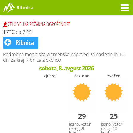
Ribnica
Opozorilo
ZELO VELIKA POŽARNA OGROŽENOST
17°C
ob 7:25
Ribnica
Podrobna modelska vremenska napoved za naslednjih 10
dni za kraj Ribnica z okolico
sobota, 8. avgust 2026
zjutraj
čez dan
zvečer
29
25
Jasno, veter
Jasno, veter
okrog 20
okrog 10
km/h
km/h