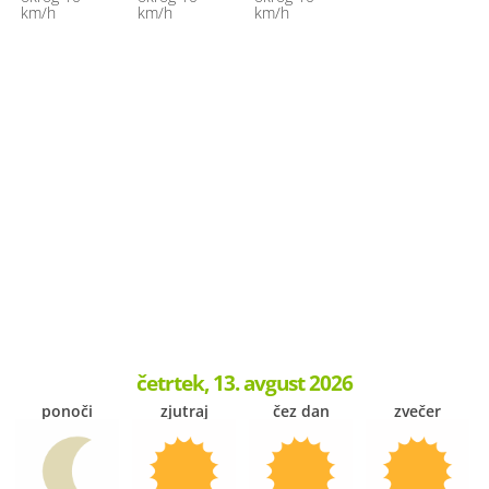
km/h
km/h
km/h
četrtek, 13. avgust 2026
ponoči
zjutraj
čez dan
zvečer