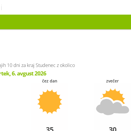
i
h 10 dni za kraj Studenec z okolico
rtek, 6. avgust 2026
čez dan
zvečer
35
30