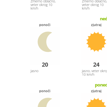
Zmerno oblačno,
Zmerno oblačno,
veter okrog 10
veter okrog 10
km/h
km/h
ned
ponoči
zjutraj
20
24
Jasno
Jasno, veter okro
10 km/h
ponede
ponoči
zjutraj