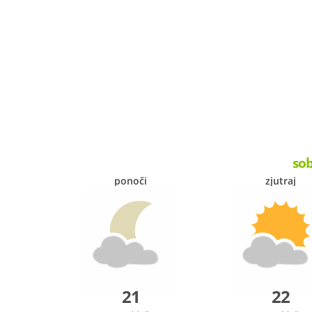
sob
ponoči
zjutraj
21
22