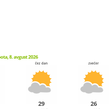
ota, 8. avgust 2026
čez dan
zvečer
29
26