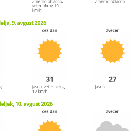
Zmerno oblačno,
Zmerno oblačno
veter okrog 10
km/h
elja, 9. avgust 2026
čez dan
zvečer
31
27
g
Jasno, veter okrog
Jasno
10 km/h
ljek, 10. avgust 2026
čez dan
zvečer