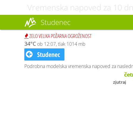
Vremenska napoved za 10 dn
Studenec
ZELO VELIKA POŽARNA OGROŽENOST
34°C
ob 12:07, tlak 1014 mb
Studenec
Podrobna modelska vremenska napoved za naslednji
čet
zjutraj