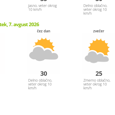
Jasno, veter okrog
Delno oblačno,
10 km/h
veter okrog 10
km/h
tek, 7. avgust 2026
čez dan
zvečer
30
25
Delno oblačno,
Zmerno oblačno,
veter okrog 10
veter okrog 10
km/h
km/h