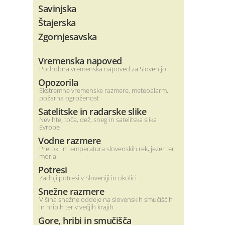
Savinjska
Štajerska
Zgornjesavska
Vremenska napoved
Podrobna vremenska napoved za Slovenijo
Opozorila
Ekstremne vremenske razmere, meteoalarm,
požarna ogroženost
Satelitske in radarske slike
Nevihte, toča, dež, sneg in satelitska slika
Evrope
Vodne razmere
Pretoki in temperatura slovenskih rek, jezer ter
morja
Potresi
Zadnji potresi v Sloveniji in okolici
Snežne razmere
Višina snežne oddeje na slovenskih smučiščih
in hribih ter v večjih krajih
Gore, hribi in smučišča