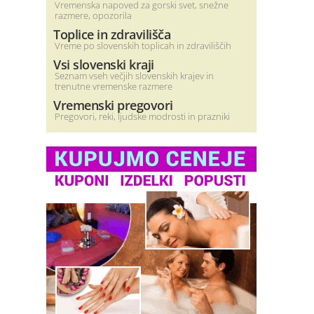
Vremenska napoved za gorski svet, snežne
razmere, opozorila
Toplice in zdravilišča
Vreme po slovenskih toplicah in zdraviliščih
Vsi slovenski kraji
Seznam vseh večjih slovenskih krajev in
trenutne vremenske razmere
Vremenski pregovori
Pregovori, reki, ljudske modrosti in prazniki