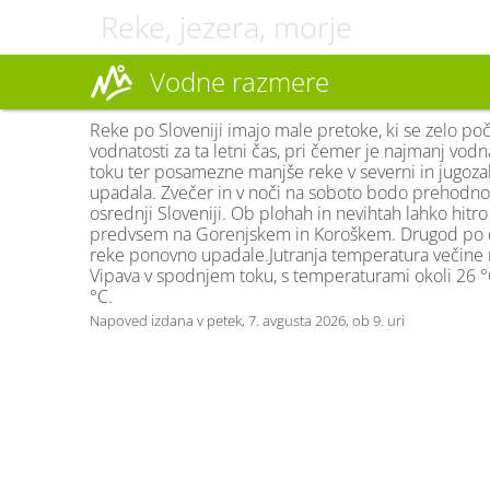
Reke, jezera, morje
Vodne razmere
Reke po Sloveniji imajo male pretoke, ki se zelo po
vodnatosti za ta letni čas, pri čemer je najmanj vo
toku ter posamezne manjše reke v severni in jugoza
upadala. Zvečer in v noči na soboto bodo prehodno
osrednji Sloveniji. Ob plohah in nevihtah lahko hit
predvsem na Gorenjskem in Koroškem. Drugod po d
reke ponovno upadale.Jutranja temperatura večine re
Vipava v spodnjem toku, s temperaturami okoli 26 °C
°C.
Napoved izdana v petek, 7. avgusta 2026, ob 9. uri