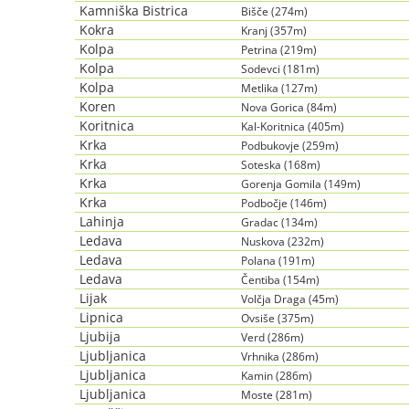
Kamniška Bistrica
Bišče (274m)
Kokra
Kranj (357m)
Kolpa
Petrina (219m)
Kolpa
Sodevci (181m)
Kolpa
Metlika (127m)
Koren
Nova Gorica (84m)
Koritnica
Kal-Koritnica (405m)
Krka
Podbukovje (259m)
Krka
Soteska (168m)
Krka
Gorenja Gomila (149m)
Krka
Podbočje (146m)
Lahinja
Gradac (134m)
Ledava
Nuskova (232m)
Ledava
Polana (191m)
Ledava
Čentiba (154m)
Lijak
Volčja Draga (45m)
Lipnica
Ovsiše (375m)
Ljubija
Verd (286m)
Ljubljanica
Vrhnika (286m)
Ljubljanica
Kamin (286m)
Ljubljanica
Moste (281m)