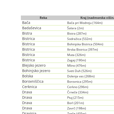
Reka
Kraj (nadmorska višin
Bača
Bača pri Modreju (164m)
Badaševica
Šalara (2m)
Bistra
Bistra (287m)
Bistrica
Sodražica (532m)
Bistrica
Bohinjska Bistrica (504m)
Bistrica
Ilirska Bistrica (397m)
Bistrica
Muta (326m)
Bistrica
Zagaj (190m)
Blejsko jezero
Mlino (476m)
Bohinjsko jezero
Sveti Duh (526m)
Bolska
Dolenja vas (268m)
Borovniščica
Borovnica (295m)
Cerknica
Cerkno (296m)
Drava
Črneče (334m)
Drava
Ptuj (215m)
Drava
Borl (201m)
Drava
Zavrč (198m)
Dravinja
Zreče (405m)