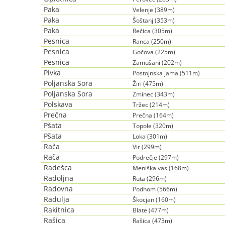
Paka
Velenje (389m)
Paka
Šoštanj (353m)
Paka
Rečica (305m)
Pesnica
Ranca (250m)
Pesnica
Gočova (225m)
Pesnica
Zamušani (202m)
Pivka
Postojnska jama (511m)
Poljanska Sora
Žiri (475m)
Poljanska Sora
Zminec (343m)
Polskava
Tržec (214m)
Prečna
Prečna (164m)
Pšata
Topole (320m)
Pšata
Loka (301m)
Rača
Vir (299m)
Rača
Podrečje (297m)
Radešca
Meniška vas (168m)
Radoljna
Ruta (296m)
Radovna
Podhom (566m)
Radulja
Škocjan (160m)
Rakitnica
Blate (477m)
Rašica
Rašica (473m)