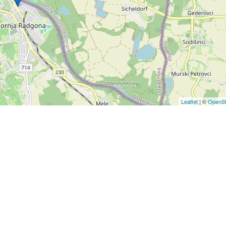
Leaflet
| ©
OpenSt