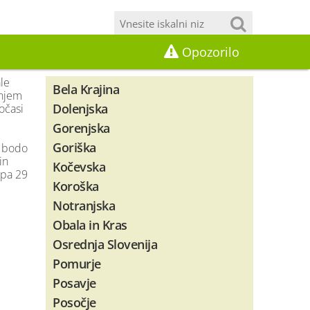
Opozorilo
le
Bela Krajina
dnjem
Dolenjska
očasi
Gorenjska
Goriška
a bodo
in
Kočevska
 pa 29
Koroška
Notranjska
Obala in Kras
Osrednja Slovenija
Pomurje
Posavje
Posočje