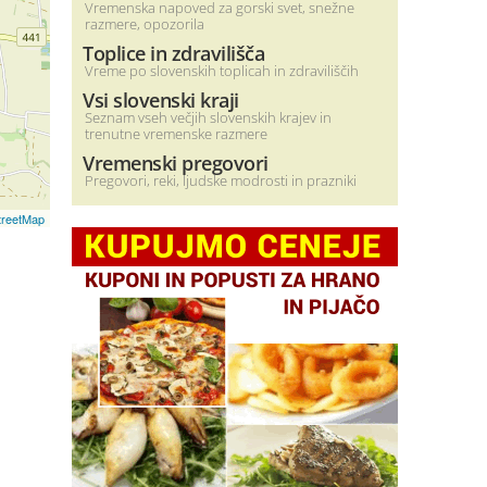
Vremenska napoved za gorski svet, snežne
razmere, opozorila
Toplice in zdravilišča
Vreme po slovenskih toplicah in zdraviliščih
Vsi slovenski kraji
Seznam vseh večjih slovenskih krajev in
trenutne vremenske razmere
Vremenski pregovori
Pregovori, reki, ljudske modrosti in prazniki
reetMap