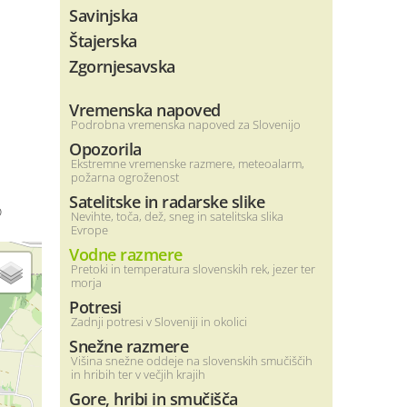
Savinjska
Štajerska
Zgornjesavska
Vremenska napoved
Podrobna vremenska napoved za Slovenijo
Opozorila
Ekstremne vremenske razmere, meteoalarm,
požarna ogroženost
Satelitske in radarske slike
o
Nevihte, toča, dež, sneg in satelitska slika
Evrope
Vodne razmere
Pretoki in temperatura slovenskih rek, jezer ter
morja
Potresi
Zadnji potresi v Sloveniji in okolici
Snežne razmere
Višina snežne oddeje na slovenskih smučiščih
in hribih ter v večjih krajih
Gore, hribi in smučišča