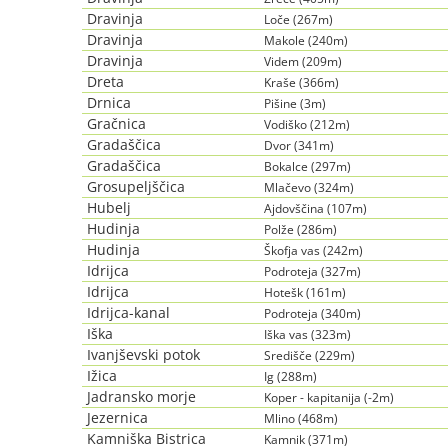
Dravinja
Loče (267m)
Dravinja
Makole (240m)
Dravinja
Videm (209m)
Dreta
Kraše (366m)
Drnica
Pišine (3m)
Gračnica
Vodiško (212m)
Gradaščica
Dvor (341m)
Gradaščica
Bokalce (297m)
Grosupeljščica
Mlačevo (324m)
Hubelj
Ajdovščina (107m)
Hudinja
Polže (286m)
Hudinja
Škofja vas (242m)
Idrijca
Podroteja (327m)
Idrijca
Hotešk (161m)
Idrijca-kanal
Podroteja (340m)
Iška
Iška vas (323m)
Ivanjševski potok
Središče (229m)
Ižica
Ig (288m)
Jadransko morje
Koper - kapitanija (-2m)
Jezernica
Mlino (468m)
Kamniška Bistrica
Kamnik (371m)