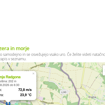
zera in morje
o samodejno in se osvežujejo vsako uro. Če želite videti natačn
 zapis v seznamu.
×
nja Radgona
išina: 202 m
.8.2026 ob 6:30
k:
72,8 m/s
ra:
23,9 °C