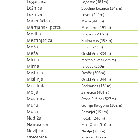
Logaščica
Logatec (481m)
Ložnica
Spodnja Ložnica (242m)
Ložnica
Levec (241m)
Malenščica
Malni (445m)
Martjanski potok
Martjanci (191m)
Medija
Zagorje (232m)
Mestinjščica
Sodna vas (193m)
Meža
Črna (573m)
Meža
Otiški Vrh (334m)
Mirna
Martinja vas (229m)
Mirna
Jelovec (209m)
Mislinja
Dovže (508m)
Mislinja
Otiški Vrh (344m)
Močilnik
Podnanos (161m)
Molja
Zarečica (401m)
Mostnica
Stara Fužina (527m)
Mura
Gornja Radgona (202m)
Mura
Petanjci (194m)
Nadiža
Potoki (246m)
Nanoščica
Mali Otok (516m)
Nevljica
Nevlje (380m)
Oplotnica
Perovec (283m)