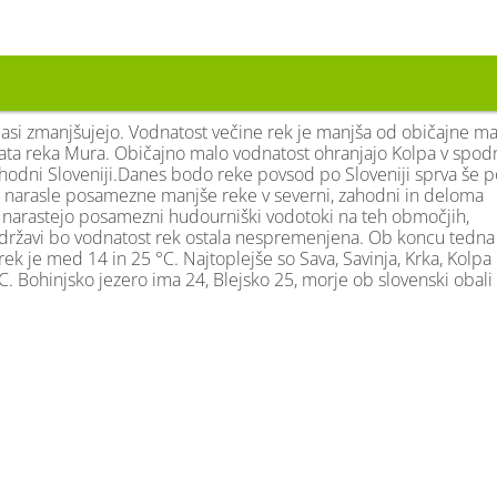
časi zmanjšujejo. Vodnatost večine rek je manjša od običajne ma
dnata reka Mura. Običajno malo vodnatost ohranjajo Kolpa v spo
hodni Sloveniji.Danes bodo reke povsod po Sloveniji sprva še p
 narasle posamezne manjše reke v severni, zahodni in deloma
ro narastejo posamezni hudourniški vodotoki na teh območjih,
ržavi bo vodnatost rek ostala nespremenjena. Ob koncu tedn
k je med 14 in 25 °C. Najtoplejše so Sava, Savinja, Krka, Kolpa 
. Bohinjsko jezero ima 24, Blejsko 25, morje ob slovenski obali