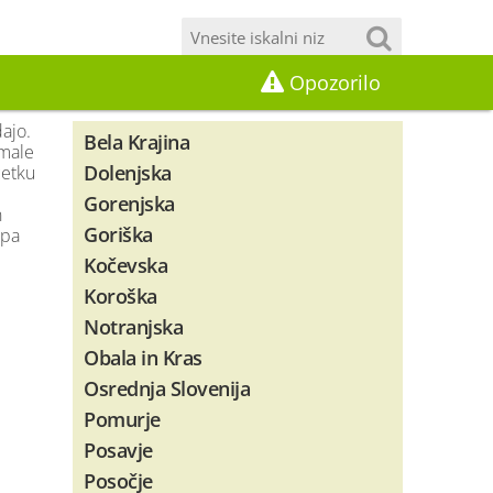
Opozorilo
dajo.
Bela Krajina
 male
Dolenjska
četku
Gorenjska
n
Goriška
 pa
Kočevska
Koroška
Notranjska
Obala in Kras
Osrednja Slovenija
Pomurje
Posavje
Posočje