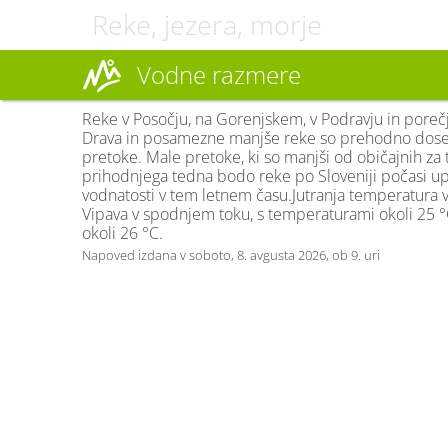
Reke, jezera, morje
Vodne razmere
Reke v Posočju, na Gorenjskem, v Podravju in porečju
Drava in posamezne manjše reke so prehodno doseg
pretoke. Male pretoke, ki so manjši od običajnih za t
prihodnjega tedna bodo reke po Sloveniji počasi up
vodnatosti v tem letnem času.Jutranja temperatura ve
Vipava v spodnjem toku, s temperaturami okoli 25 °C
okoli 26 °C.
Napoved izdana v soboto, 8. avgusta 2026, ob 9. uri