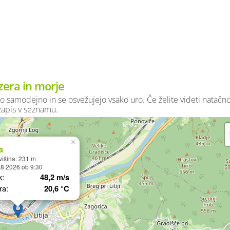
zera in morje
o samodejno in se osvežujejo vsako uro. Če želite videti natačn
 zapis v seznamu.
×
a
išina: 231 m
.8.2026 ob 9:30
k:
48,2 m/s
ra:
20,6 °C