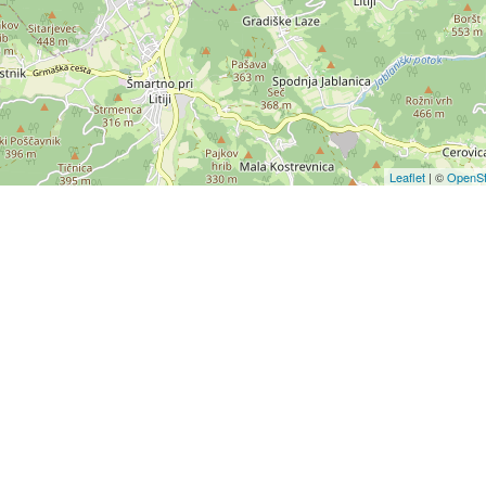
Leaflet
| ©
OpenSt