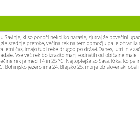
 Savinje, ki so ponoči nekoliko narasle, zjutraj že povečini upa
le srednje pretoke, večina rek na tem območju pa je ohranila
a letni čas, imajo tudi reke drugod po državi.Danes, jutri in v za
adale. Vse več rek bo izrazito manj vodnatih od običajne male
čine rek je med 14 in 25 °C. Najtoplejše so Sava, Krka, Kolpa i
. Bohinjsko jezero ima 24, Blejsko 25, morje ob slovenski obali