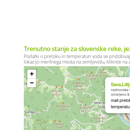
Trenutno stanje za slovenske reke, je
Podatki o pretoku in temperaturi voda se pridobivaj
lokacijo merilnega mesta na zemljevidu, kliknite na
+
−
Sava,Litij
nadmorska v
izmerjeno 8
mali preto
temperatu