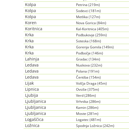
Kolpa
Petrina (219m)
Kolpa
Sodevci (181m)
Kolpa
Metlika (127m)
Koren
Nova Gorica (84m)
Koritnica
Kal-Koritnica (405m)
Krka
Podbukovje (259m)
Krka
Soteska (168m)
Krka
Gorenja Gomila (149m)
Krka
Podbočje (146m)
Lahinja
Gradac (134m)
Ledava
Nuskova (232m)
Ledava
Polana (191m)
Ledava
Čentiba (154m)
Lijak
Volčja Draga (45m)
Lipnica
Ovsiše (375m)
Ljubija
Verd (286m)
Ljubljanica
Vrhnika (286m)
Ljubljanica
Kamin (286m)
Ljubljanica
Moste (281m)
Logaščica
Logatec (481m)
Ložnica
Spodnja Ložnica (242m)