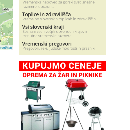
Vremenska napoved za gorski svet, snežne
razmere, opozorila
Toplice in zdravilišča
Vreme po slovenskih toplicah in zdraviliščih
Vsi slovenski kraji
Seznam vseh večjih slovenskih krajev in
trenutne vremenske razmere
Vremenski pregovori
reetMap
Pregovori, reki, ljudske modrosti in prazniki