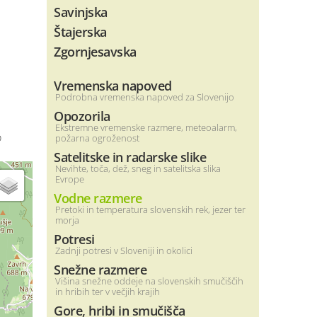
Savinjska
Štajerska
Zgornjesavska
Vremenska napoved
Podrobna vremenska napoved za Slovenijo
Opozorila
Ekstremne vremenske razmere, meteoalarm,
o
požarna ogroženost
Satelitske in radarske slike
Nevihte, toča, dež, sneg in satelitska slika
Evrope
Vodne razmere
Pretoki in temperatura slovenskih rek, jezer ter
morja
Potresi
Zadnji potresi v Sloveniji in okolici
Snežne razmere
Višina snežne oddeje na slovenskih smučiščih
in hribih ter v večjih krajih
Gore, hribi in smučišča