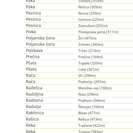
Paka
Šoštanj (353m)
Paka
Rečica (305m)
Pesnica
Ranca (250m)
Pesnica
Gočova (225m)
Pesnica
Zamušani (202m)
Pivka
Postojnska jama (511m)
Poljanska Sora
Žiri (475m)
Poljanska Sora
Zminec (343m)
Polskava
Tržec (214m)
Prečna
Prečna (164m)
Pšata
Topole (320m)
Pšata
Loka (301m)
Rača
Vir (299m)
Rača
Podrečje (297m)
Radešca
Meniška vas (168m)
Radoljna
Ruta (296m)
Radovna
Podhom (566m)
Radulja
Škocjan (160m)
Rakitnica
Blate (477m)
Rašica
Rašica (473m)
Reka
Trpčane (422m)
Reka
Trnovo (393m)