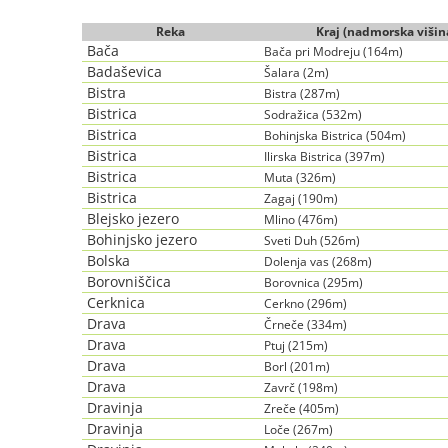
Reka
Kraj (nadmorska višin
Bača
Bača pri Modreju (164m)
Badaševica
Šalara (2m)
Bistra
Bistra (287m)
Bistrica
Sodražica (532m)
Bistrica
Bohinjska Bistrica (504m)
Bistrica
Ilirska Bistrica (397m)
Bistrica
Muta (326m)
Bistrica
Zagaj (190m)
Blejsko jezero
Mlino (476m)
Bohinjsko jezero
Sveti Duh (526m)
Bolska
Dolenja vas (268m)
Borovniščica
Borovnica (295m)
Cerknica
Cerkno (296m)
Drava
Črneče (334m)
Drava
Ptuj (215m)
Drava
Borl (201m)
Drava
Zavrč (198m)
Dravinja
Zreče (405m)
Dravinja
Loče (267m)