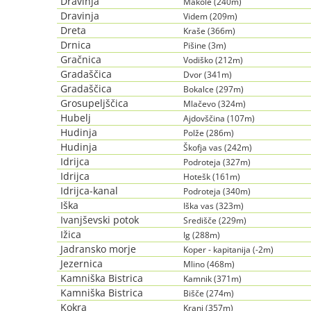
Dravinja
Makole (240m)
Dravinja
Videm (209m)
Dreta
Kraše (366m)
Drnica
Pišine (3m)
Gračnica
Vodiško (212m)
Gradaščica
Dvor (341m)
Gradaščica
Bokalce (297m)
Grosupeljščica
Mlačevo (324m)
Hubelj
Ajdovščina (107m)
Hudinja
Polže (286m)
Hudinja
Škofja vas (242m)
Idrijca
Podroteja (327m)
Idrijca
Hotešk (161m)
Idrijca-kanal
Podroteja (340m)
Iška
Iška vas (323m)
Ivanjševski potok
Središče (229m)
Ižica
Ig (288m)
Jadransko morje
Koper - kapitanija (-2m)
Jezernica
Mlino (468m)
Kamniška Bistrica
Kamnik (371m)
Kamniška Bistrica
Bišče (274m)
Kokra
Kranj (357m)