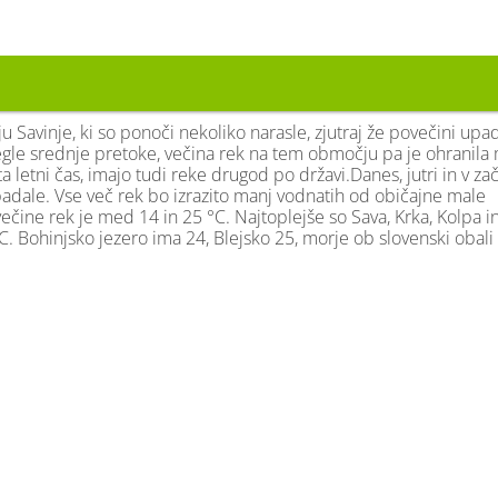
 Savinje, ki so ponoči nekoliko narasle, zjutraj že povečini upa
le srednje pretoke, večina rek na tem območju pa je ohranila
a letni čas, imajo tudi reke drugod po državi.Danes, jutri in v za
adale. Vse več rek bo izrazito manj vodnatih od običajne male
čine rek je med 14 in 25 °C. Najtoplejše so Sava, Krka, Kolpa i
. Bohinjsko jezero ima 24, Blejsko 25, morje ob slovenski obali