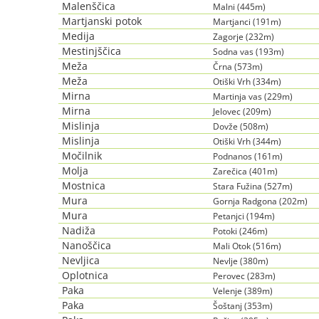
Malenščica
Malni (445m)
Martjanski potok
Martjanci (191m)
Medija
Zagorje (232m)
Mestinjščica
Sodna vas (193m)
Meža
Črna (573m)
Meža
Otiški Vrh (334m)
Mirna
Martinja vas (229m)
Mirna
Jelovec (209m)
Mislinja
Dovže (508m)
Mislinja
Otiški Vrh (344m)
Močilnik
Podnanos (161m)
Molja
Zarečica (401m)
Mostnica
Stara Fužina (527m)
Mura
Gornja Radgona (202m)
Mura
Petanjci (194m)
Nadiža
Potoki (246m)
Nanoščica
Mali Otok (516m)
Nevljica
Nevlje (380m)
Oplotnica
Perovec (283m)
Paka
Velenje (389m)
Paka
Šoštanj (353m)