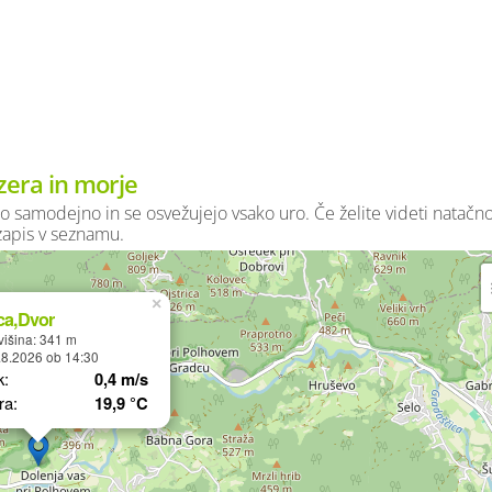
zera in morje
o samodejno in se osvežujejo vsako uro. Če želite videti natačn
 zapis v seznamu.
×
ca,Dvor
išina: 341 m
.8.2026 ob 14:30
k:
0,4 m/s
ra:
19,9 °C