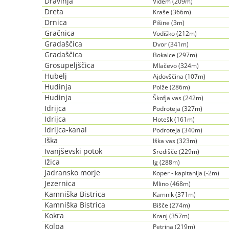
Dravinja
Videm (209m)
Dreta
Kraše (366m)
Drnica
Pišine (3m)
Gračnica
Vodiško (212m)
Gradaščica
Dvor (341m)
Gradaščica
Bokalce (297m)
Grosupeljščica
Mlačevo (324m)
Hubelj
Ajdovščina (107m)
Hudinja
Polže (286m)
Hudinja
Škofja vas (242m)
Idrijca
Podroteja (327m)
Idrijca
Hotešk (161m)
Idrijca-kanal
Podroteja (340m)
Iška
Iška vas (323m)
Ivanjševski potok
Središče (229m)
Ižica
Ig (288m)
Jadransko morje
Koper - kapitanija (-2m)
Jezernica
Mlino (468m)
Kamniška Bistrica
Kamnik (371m)
Kamniška Bistrica
Bišče (274m)
Kokra
Kranj (357m)
Kolpa
Petrina (219m)