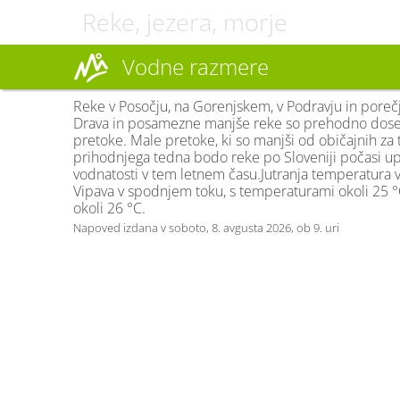
Reke, jezera, morje
Vodne razmere
Reke v Posočju, na Gorenjskem, v Podravju in porečju
Drava in posamezne manjše reke so prehodno doseg
pretoke. Male pretoke, ki so manjši od običajnih za t
prihodnjega tedna bodo reke po Sloveniji počasi up
vodnatosti v tem letnem času.Jutranja temperatura ve
Vipava v spodnjem toku, s temperaturami okoli 25 °C
okoli 26 °C.
Napoved izdana v soboto, 8. avgusta 2026, ob 9. uri