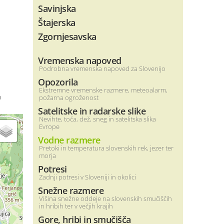
Savinjska
Štajerska
Zgornjesavska
Vremenska napoved
Podrobna vremenska napoved za Slovenijo
Opozorila
Ekstremne vremenske razmere, meteoalarm,
o
požarna ogroženost
Satelitske in radarske slike
Nevihte, toča, dež, sneg in satelitska slika
Evrope
Vodne razmere
Pretoki in temperatura slovenskih rek, jezer ter
morja
Potresi
Zadnji potresi v Sloveniji in okolici
Snežne razmere
Višina snežne oddeje na slovenskih smučiščih
in hribih ter v večjih krajih
Gore, hribi in smučišča