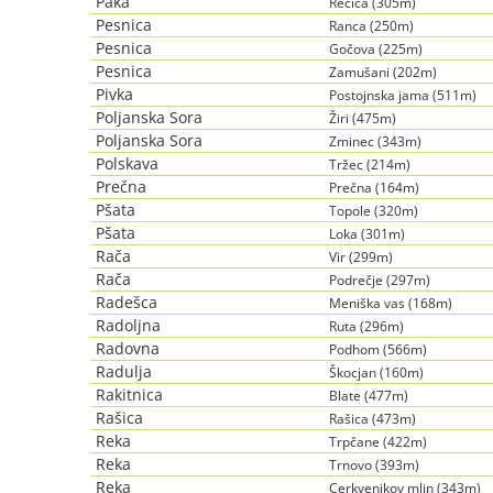
Paka
Rečica (305m)
Pesnica
Ranca (250m)
Pesnica
Gočova (225m)
Pesnica
Zamušani (202m)
Pivka
Postojnska jama (511m)
Poljanska Sora
Žiri (475m)
Poljanska Sora
Zminec (343m)
Polskava
Tržec (214m)
Prečna
Prečna (164m)
Pšata
Topole (320m)
Pšata
Loka (301m)
Rača
Vir (299m)
Rača
Podrečje (297m)
Radešca
Meniška vas (168m)
Radoljna
Ruta (296m)
Radovna
Podhom (566m)
Radulja
Škocjan (160m)
Rakitnica
Blate (477m)
Rašica
Rašica (473m)
Reka
Trpčane (422m)
Reka
Trnovo (393m)
Reka
Cerkvenikov mlin (343m)