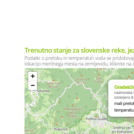
Trenutno stanje za slovenske reke, je
Podatki o pretoku in temperaturi voda se pridobivaj
lokacijo merilnega mesta na zemljevidu, kliknite na
+
−
Gradašči
nadmorska v
izmerjeno 8
mali preto
temperatu