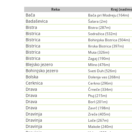
Reka
Kraj (nadmo
Bača
Bača pri Modreju (164m)
Badaševica
Šalara (2m)
Bistra
Bistra (287m)
Bistrica
Sodražica (532m)
Bistrica
Bohinjska Bistrica (504m)
Bistrica
Ilirska Bistrica (397m)
Bistrica
Muta (326m)
Bistrica
Zagaj (190m)
Blejsko jezero
Mlino (476m)
Bohinjsko jezero
Sveti Duh (526m)
Bolska
Dolenja vas (268m)
Cerknica
Cerkno (296m)
Drava
Črneče (334m)
Drava
Ptuj (215m)
Drava
Borl (201m)
Drava
Zavrč (198m)
Dravinja
Zreče (405m)
Dravinja
Loče (267m)
Dravinja
Makole (240m)