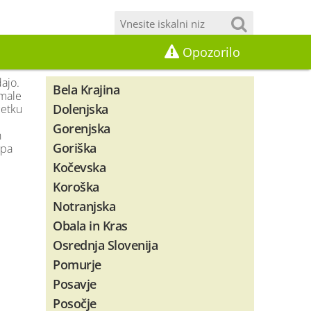
Opozorilo
dajo.
Bela Krajina
 male
Dolenjska
četku
Gorenjska
n
Goriška
 pa
Kočevska
Koroška
Notranjska
Obala in Kras
Osrednja Slovenija
Pomurje
Posavje
Posočje