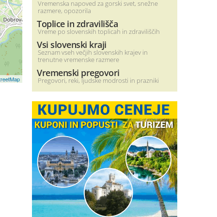
Vremenska napoved za gorski svet, snežne
razmere, opozorila
Toplice in zdravilišča
Vreme po slovenskih toplicah in zdraviliščih
Vsi slovenski kraji
Seznam vseh večjih slovenskih krajev in
trenutne vremenske razmere
Vremenski pregovori
reetMap
Pregovori, reki, ljudske modrosti in prazniki