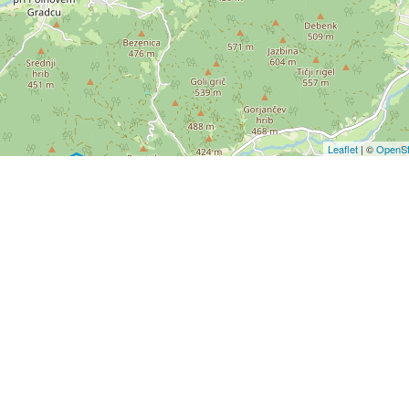
Leaflet
| ©
OpenSt