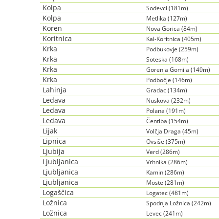
Kolpa
Sodevci (181m)
Kolpa
Metlika (127m)
Koren
Nova Gorica (84m)
Koritnica
Kal-Koritnica (405m)
Krka
Podbukovje (259m)
Krka
Soteska (168m)
Krka
Gorenja Gomila (149m)
Krka
Podbočje (146m)
Lahinja
Gradac (134m)
Ledava
Nuskova (232m)
Ledava
Polana (191m)
Ledava
Čentiba (154m)
Lijak
Volčja Draga (45m)
Lipnica
Ovsiše (375m)
Ljubija
Verd (286m)
Ljubljanica
Vrhnika (286m)
Ljubljanica
Kamin (286m)
Ljubljanica
Moste (281m)
Logaščica
Logatec (481m)
Ložnica
Spodnja Ložnica (242m)
Ložnica
Levec (241m)