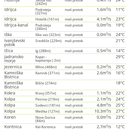
Škofja vas
mali pretok
(242m)
Idrijca
1,6m³/s
11°C
Podroteja
mali pretok
(327m)
Idrijca
4,1m³/s
23°C
Hotešk (161m)
mali pretok
Idrijca-kanal
0,0m³/s
19°C
Podroteja
mali pretok
(340m)
Iška
0,0m³/s
24°C
Iška vas (323m)
mali pretok
Ivanjševski
21°C
Središče (229m)
mali pretok
potok
Ižica
0,5m³/s
14°C
Ig (288m)
mali pretok
Jadransko
29°C
Koper -
morje
kapitanija (-2m)
Jezernica
0,2m³/s
25°C
Mlino (468m)
mali pretok
Kamniška
2,6m³/s
16°C
Kamnik (371m)
mali pretok
Bistrica
Kamniška
18°C
Bišče (274m)
Bistrica
Kokra
1,1m³/s
22°C
Kranj (357m)
mali pretok
Kolpa
2,1m³/s
24°C
Petrina (219m)
mali pretok
Kolpa
4,8m³/s
25°C
Sodevci (181m)
mali pretok
Kolpa
10,3m³/s
27°C
Metlika (127m)
mali pretok
Koren
0,0m³/s
23°C
Nova Gorica
mali pretok
(84m)
Koritnica
2,7m³/s
12°C
Kal-Koritnica
mali pretok