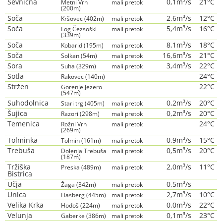
Sevnična
0,1m³/s
21°C
Metni Vrh
mali pretok
(200m)
Soča
2,6m³/s
12°C
Kršovec (402m)
mali pretok
Soča
5,4m³/s
16°C
Log Čezsoški
mali pretok
(339m)
Soča
8,1m³/s
18°C
Kobarid (195m)
mali pretok
Soča
16,6m³/s
21°C
Solkan (54m)
mali pretok
Sora
3,4m³/s
22°C
Suha (329m)
mali pretok
Sotla
24°C
Rakovec (140m)
Stržen
22°C
Gorenje Jezero
(547m)
Suhodolnica
0,2m³/s
20°C
Stari trg (405m)
mali pretok
Šujica
0,2m³/s
20°C
Razori (298m)
mali pretok
Temenica
24°C
Rožni Vrh
mali pretok
(269m)
Tolminka
0,9m³/s
15°C
Tolmin (161m)
mali pretok
Trebuša
0,5m³/s
20°C
Dolenja Trebuša
mali pretok
(187m)
Tržiška
2,0m³/s
11°C
Preska (489m)
mali pretok
Bistrica
Učja
0,5m³/s
Žaga (342m)
mali pretok
Unica
2,7m³/s
10°C
Hasberg (445m)
mali pretok
Velika Krka
0,0m³/s
22°C
Hodoš (224m)
mali pretok
Velunja
0,1m³/s
23°C
Gaberke (386m)
mali pretok