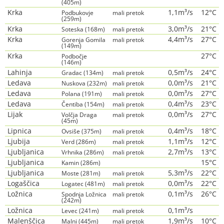
(405m)
Krka
1,1m³/s
12°C
Podbukovje
mali pretok
(259m)
Krka
3,0m³/s
21°C
Soteska (168m)
mali pretok
Krka
4,4m³/s
27°C
Gorenja Gomila
mali pretok
(149m)
Krka
27°C
Podbočje
(146m)
Lahinja
0,5m³/s
24°C
Gradac (134m)
mali pretok
Ledava
0,0m³/s
21°C
Nuskova (232m)
mali pretok
Ledava
0,0m³/s
27°C
Polana (191m)
mali pretok
Ledava
0,4m³/s
23°C
Čentiba (154m)
mali pretok
Lijak
0,0m³/s
27°C
Volčja Draga
mali pretok
(45m)
Lipnica
0,4m³/s
18°C
Ovsiše (375m)
mali pretok
Ljubija
1,1m³/s
12°C
Verd (286m)
mali pretok
Ljubljanica
2,7m³/s
13°C
Vrhnika (286m)
mali pretok
Ljubljanica
15°C
Kamin (286m)
Ljubljanica
5,3m³/s
22°C
Moste (281m)
mali pretok
Logaščica
0,0m³/s
22°C
Logatec (481m)
mali pretok
Ložnica
0,1m³/s
26°C
Spodnja Ložnica
mali pretok
(242m)
Ložnica
0,1m³/s
Levec (241m)
mali pretok
Malenščica
1,9m³/s
10°C
Malni (445m)
mali pretok