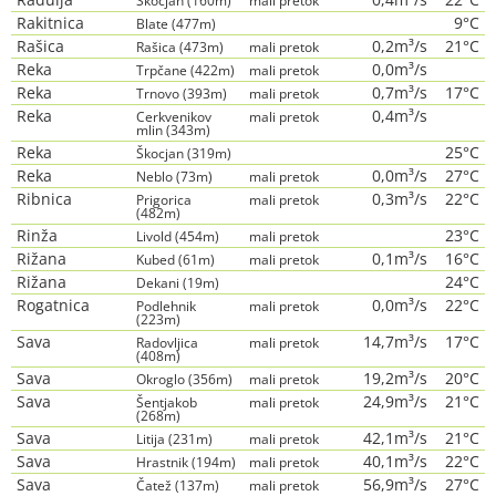
Škocjan (160m)
mali pretok
Rakitnica
9°C
Blate (477m)
Rašica
0,2m³/s
21°C
Rašica (473m)
mali pretok
Reka
0,0m³/s
Trpčane (422m)
mali pretok
Reka
0,7m³/s
17°C
Trnovo (393m)
mali pretok
Reka
0,4m³/s
Cerkvenikov
mali pretok
mlin (343m)
Reka
25°C
Škocjan (319m)
Reka
0,0m³/s
27°C
Neblo (73m)
mali pretok
Ribnica
0,3m³/s
22°C
Prigorica
mali pretok
(482m)
Rinža
23°C
Livold (454m)
mali pretok
Rižana
0,1m³/s
16°C
Kubed (61m)
mali pretok
Rižana
24°C
Dekani (19m)
Rogatnica
0,0m³/s
22°C
Podlehnik
mali pretok
(223m)
Sava
14,7m³/s
17°C
Radovljica
mali pretok
(408m)
Sava
19,2m³/s
20°C
Okroglo (356m)
mali pretok
Sava
24,9m³/s
21°C
Šentjakob
mali pretok
(268m)
Sava
42,1m³/s
21°C
Litija (231m)
mali pretok
Sava
40,1m³/s
22°C
Hrastnik (194m)
mali pretok
Sava
56,9m³/s
27°C
Čatež (137m)
mali pretok