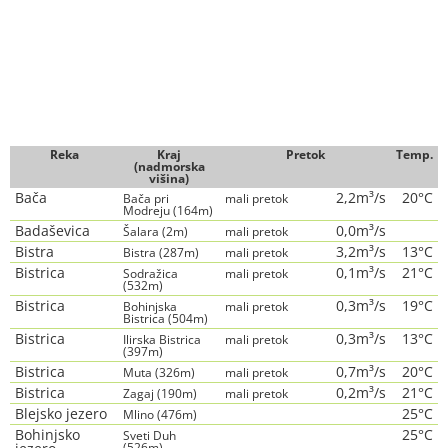
Reka
Kraj
Pretok
Temp.
(nadmorska
višina)
Bača
2,2m³/s
20°C
Bača pri
mali pretok
Modreju (164m)
Badaševica
0,0m³/s
Šalara (2m)
mali pretok
Bistra
3,2m³/s
13°C
Bistra (287m)
mali pretok
Bistrica
0,1m³/s
21°C
Sodražica
mali pretok
(532m)
Bistrica
0,3m³/s
19°C
Bohinjska
mali pretok
Bistrica (504m)
Bistrica
0,3m³/s
13°C
Ilirska Bistrica
mali pretok
(397m)
Bistrica
0,7m³/s
20°C
Muta (326m)
mali pretok
Bistrica
0,2m³/s
21°C
Zagaj (190m)
mali pretok
Blejsko jezero
25°C
Mlino (476m)
Bohinjsko
25°C
Sveti Duh
(526m)