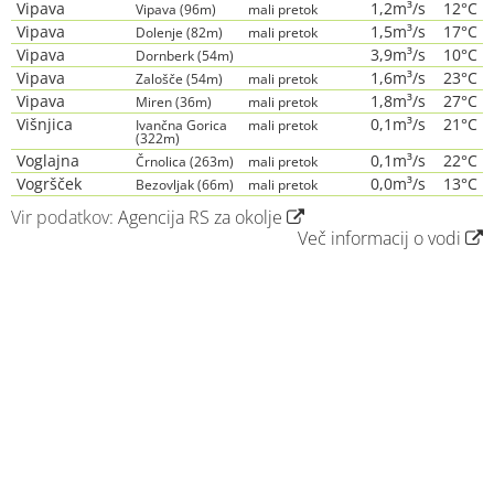
Vipava
1,2m³/s
12°C
Vipava (96m)
mali pretok
Vipava
1,5m³/s
17°C
Dolenje (82m)
mali pretok
Vipava
3,9m³/s
10°C
Dornberk (54m)
Vipava
1,6m³/s
23°C
Zalošče (54m)
mali pretok
Vipava
1,8m³/s
27°C
Miren (36m)
mali pretok
Višnjica
0,1m³/s
21°C
Ivančna Gorica
mali pretok
(322m)
Voglajna
0,1m³/s
22°C
Črnolica (263m)
mali pretok
Vogršček
0,0m³/s
13°C
Bezovljak (66m)
mali pretok
Vir podatkov:
Agencija RS za okolje
Več informacij o vodi