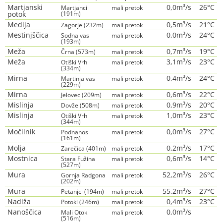
Martjanski
0,0m³/s
26°C
Martjanci
mali pretok
potok
(191m)
Medija
0,5m³/s
21°C
Zagorje (232m)
mali pretok
Mestinjščica
0,0m³/s
24°C
Sodna vas
mali pretok
(193m)
Meža
0,7m³/s
19°C
Črna (573m)
mali pretok
Meža
3,1m³/s
23°C
Otiški Vrh
mali pretok
(334m)
Mirna
0,4m³/s
24°C
Martinja vas
mali pretok
(229m)
Mirna
0,6m³/s
22°C
Jelovec (209m)
mali pretok
Mislinja
0,9m³/s
20°C
Dovže (508m)
mali pretok
Mislinja
1,0m³/s
23°C
Otiški Vrh
mali pretok
(344m)
Močilnik
0,0m³/s
27°C
Podnanos
mali pretok
(161m)
Molja
0,2m³/s
17°C
Zarečica (401m)
mali pretok
Mostnica
0,6m³/s
14°C
Stara Fužina
mali pretok
(527m)
Mura
52,2m³/s
26°C
Gornja Radgona
mali pretok
(202m)
Mura
55,2m³/s
27°C
Petanjci (194m)
mali pretok
Nadiža
0,4m³/s
23°C
Potoki (246m)
mali pretok
Nanoščica
0,0m³/s
Mali Otok
mali pretok
(516m)