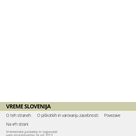
VREME SLOVENIJA
O teh straneh
O piškotkih in varovanju zasebnosti
Povezave
Na vrh strani
Vremenske podatke in napovedi
vam posredujemo že od 2013