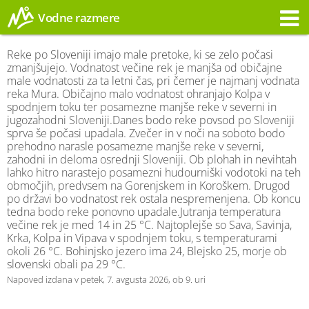
Vodne razmere
Opozorilo
Reke po Sloveniji imajo male pretoke, ki se zelo počasi
zmanjšujejo. Vodnatost večine rek je manjša od običajne
male vodnatosti za ta letni čas, pri čemer je najmanj vodnata
reka Mura. Običajno malo vodnatost ohranjajo Kolpa v
spodnjem toku ter posamezne manjše reke v severni in
jugozahodni Sloveniji.Danes bodo reke povsod po Sloveniji
sprva še počasi upadala. Zvečer in v noči na soboto bodo
prehodno narasle posamezne manjše reke v severni,
zahodni in deloma osrednji Sloveniji. Ob plohah in nevihtah
lahko hitro narastejo posamezni hudourniški vodotoki na teh
območjih, predvsem na Gorenjskem in Koroškem. Drugod
po državi bo vodnatost rek ostala nespremenjena. Ob koncu
tedna bodo reke ponovno upadale.Jutranja temperatura
večine rek je med 14 in 25 °C. Najtoplejše so Sava, Savinja,
Krka, Kolpa in Vipava v spodnjem toku, s temperaturami
okoli 26 °C. Bohinjsko jezero ima 24, Blejsko 25, morje ob
slovenski obali pa 29 °C.
Napoved izdana v petek, 7. avgusta 2026, ob 9. uri