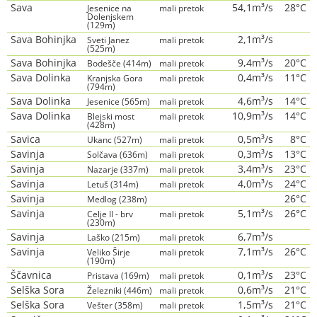
Sava
54,1m³/s
28°C
Jesenice na
mali pretok
Dolenjskem
(129m)
Sava Bohinjka
2,1m³/s
Sveti Janez
mali pretok
(525m)
Sava Bohinjka
9,4m³/s
20°C
Bodešče (414m)
mali pretok
Sava Dolinka
0,4m³/s
11°C
Kranjska Gora
mali pretok
(794m)
Sava Dolinka
4,6m³/s
14°C
Jesenice (565m)
mali pretok
Sava Dolinka
10,9m³/s
14°C
Blejski most
mali pretok
(428m)
Savica
0,5m³/s
8°C
Ukanc (527m)
mali pretok
Savinja
0,3m³/s
13°C
Solčava (636m)
mali pretok
Savinja
3,4m³/s
23°C
Nazarje (337m)
mali pretok
Savinja
4,0m³/s
24°C
Letuš (314m)
mali pretok
Savinja
26°C
Medlog (238m)
Savinja
5,1m³/s
26°C
Celje II - brv
mali pretok
(230m)
Savinja
6,7m³/s
Laško (215m)
mali pretok
Savinja
7,1m³/s
26°C
Veliko Širje
mali pretok
(190m)
Ščavnica
0,1m³/s
23°C
Pristava (169m)
mali pretok
Selška Sora
0,6m³/s
21°C
Železniki (446m)
mali pretok
Selška Sora
1,5m³/s
21°C
Vešter (358m)
mali pretok