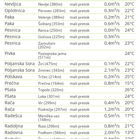
Nevljica
0,6m³/s
20°C
Nevlje (380m)
mali pretok
Oplotnica
0,3m³/s
22°C
Perovec (283m)
mali pretok
Paka
0,2m³/s
21°C
Velenje (389m)
mali pretok
Paka
0,6m³/s
26°C
Šoštanj (353m)
mali pretok
Pesnica
0,0m³/s
24°C
Ranca (250m)
mali pretok
Pesnica
0,3m³/s
Gočova (225m)
mali pretok
Pesnica
0,4m³/s
23°C
Zamušani
mali pretok
(202m)
Pivka
24°C
Postojnska jama
(511m)
Poljanska Sora
0,1m³/s
22°C
Žiri (475m)
mali pretok
Poljanska Sora
2,1m³/s
23°C
Zminec (343m)
mali pretok
Polskava
0,2m³/s
25°C
Tržec (214m)
mali pretok
Prečna
0,8m³/s
15°C
Prečna (164m)
mali pretok
Pšata
26°C
Topole (320m)
Pšata
24°C
Loka (301m)
mali pretok
Rača
0,4m³/s
20°C
Vir (299m)
mali pretok
Rača
1,2m³/s
20°C
Podrečje (297m)
mali pretok
Radešca
0,5m³/s
17°C
Meniška vas
mali pretok
(168m)
Radoljna
0,8m³/s
21°C
Ruta (296m)
mali pretok
Radovna
2,0m³/s
13°C
Podhom (566m)
mali pretok
Radulja
0,4m³/s
22°C