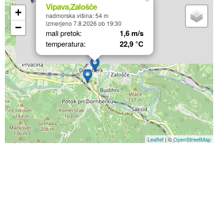
Vipava,Zalošče
+
nadmorska višina: 54 m
izmerjeno 7.8.2026 ob 19:30
−
mali pretok:
1,6 m/s
temperatura:
22,9 °C
Leaflet
| ©
OpenStreetMap