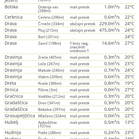
jezero
Bolska
1,0m³/s
22°C
Dolenja vas
mali pretok
(268m)
Cerknica
0,6m³/s
22°C
Cerkno (296m)
mali pretok
Drava
229,0m³/s
24°C
Črneče (334m)
običajni pretok
Drava
475,0m³/s
24°C
Ptuj (215m)
običajni pretok
Drava
24°C
Borl (201m)
Drava
14,6m³/s
27°C
Zavrč (198m)
!! brez neg.
znacilnih
vrednosti !!
Dravinja
0,3m³/s
20°C
Zreče (405m)
mali pretok
Dravinja
0,5m³/s
23°C
Loče (267m)
mali pretok
Dravinja
0,7m³/s
24°C
Makole (240m)
mali pretok
Dravinja
0,6m³/s
25°C
Videm (209m)
mali pretok
Dreta
0,8m³/s
19°C
Kraše (366m)
mali pretok
Drnica
0,0m³/s
27°C
Pišine (3m)
mali pretok
Gračnica
0,3m³/s
20°C
Vodiško (212m)
mali pretok
Gradaščica
0,3m³/s
20°C
Dvor (341m)
mali pretok
Gradaščica
0,6m³/s
20°C
Bokalce (297m)
mali pretok
Grosupeljščica
0,0m³/s
22°C
Mlačevo (324m)
mali pretok
Hubelj
0,5m³/s
13°C
Ajdovščina
mali pretok
(107m)
Hudinja
0,2m³/s
23°C
Polže (286m)
mali pretok
Hudinja
0,4m³/s
24°C