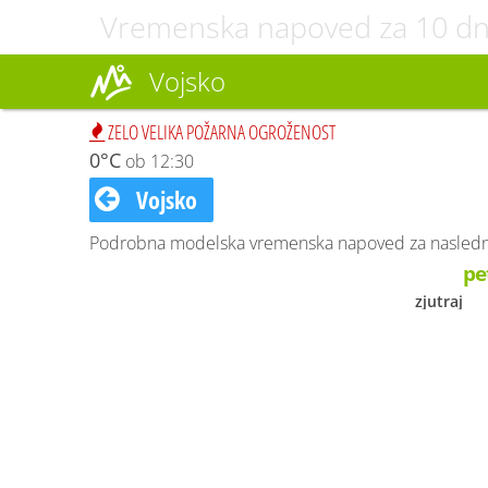
Vremenska napoved za 10 dn
Vojsko
ZELO VELIKA POŽARNA OGROŽENOST
0°C
ob 12:30
Vojsko
Podrobna modelska vremenska napoved za naslednjih
pe
zjutraj