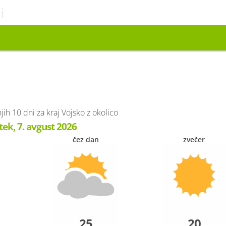
i
 10 dni za kraj Vojsko z okolico
tek, 7. avgust 2026
čez dan
zvečer
25
20