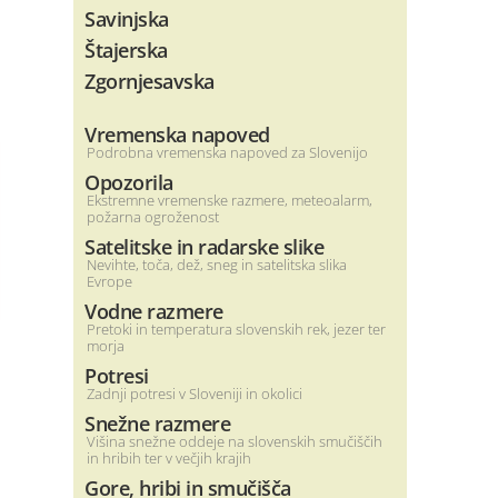
Savinjska
Štajerska
Zgornjesavska
Vremenska napoved
Podrobna vremenska napoved za Slovenijo
Opozorila
Ekstremne vremenske razmere, meteoalarm,
požarna ogroženost
Satelitske in radarske slike
Nevihte, toča, dež, sneg in satelitska slika
Evrope
Vodne razmere
Pretoki in temperatura slovenskih rek, jezer ter
morja
Potresi
Zadnji potresi v Sloveniji in okolici
Snežne razmere
Višina snežne oddeje na slovenskih smučiščih
in hribih ter v večjih krajih
Gore, hribi in smučišča