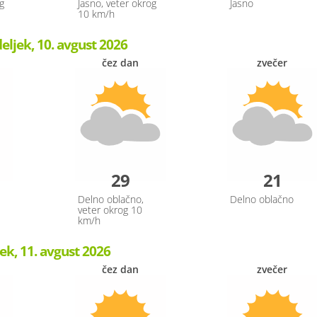
g
Jasno, veter okrog
Jasno
10 km/h
ljek, 10. avgust 2026
čez dan
zvečer
29
21
Delno oblačno,
Delno oblačno
veter okrog 10
km/h
ek, 11. avgust 2026
čez dan
zvečer