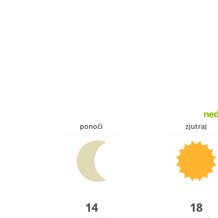
ned
ponoči
zjutraj
14
18