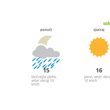
sob
ponoči
zjutraj
15
16
Močnejše plohe,
Jasno, veter okro
veter okrog 10
10 km/h
km/h