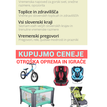
Vremenska napoved za gorski svet, snežne
razmere, opozorila
Toplice in zdravilišča
Vreme po slovenskih toplicah in zdraviliščih
Vsi slovenski kraji
Seznam vseh večjih slovenskih krajev in
trenutne vremenske razmere
Vremenski pregovori
Pregovori, reki, ljudske modrosti in prazniki