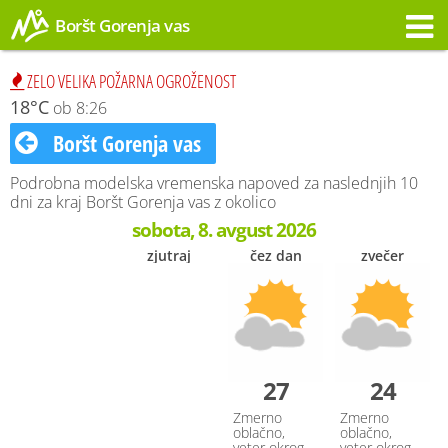
Boršt Gorenja vas
Opozorilo
ZELO VELIKA POŽARNA OGROŽENOST
18°C
ob 8:26
Boršt Gorenja vas
Podrobna modelska vremenska napoved za naslednjih 10
dni za kraj Boršt Gorenja vas z okolico
sobota, 8. avgust 2026
zjutraj
čez dan
zvečer
27
24
Zmerno
Zmerno
oblačno,
oblačno,
veter okrog
veter okrog