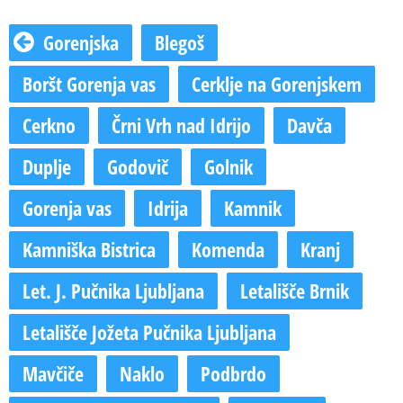
Gorenjska
Blegoš
Boršt Gorenja vas
Cerklje na Gorenjskem
Cerkno
Črni Vrh nad Idrijo
Davča
Duplje
Godovič
Golnik
Gorenja vas
Idrija
Kamnik
Kamniška Bistrica
Komenda
Kranj
Let. J. Pučnika Ljubljana
Letališče Brnik
Letališče Jožeta Pučnika Ljubljana
Mavčiče
Naklo
Podbrdo