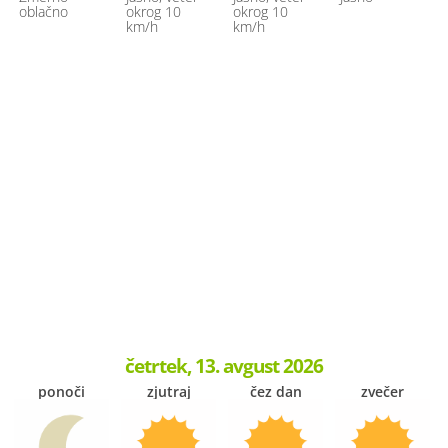
oblačno
okrog 10
okrog 10
km/h
km/h
četrtek, 13. avgust 2026
ponoči
zjutraj
čez dan
zvečer