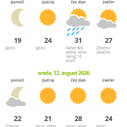
ponoči
zjutraj
čez dan
zvečer
19
24
31
27
Jasno
Jasno
Rahel dež,
Zmerno
plohe, veter
oblačno
okrog 10
km/h
sreda, 12. avgust 2026
ponoči
zjutraj
čez dan
zvečer
22
21
28
24
Zmerno
Jasno, veter
Jasno, veter
Jasno