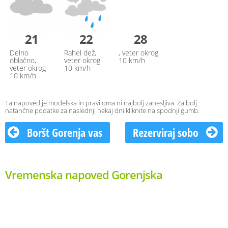
21
22
28
Delno
Rahel dež,
, veter okrog
oblačno,
veter okrog
10 km/h
veter okrog
10 km/h
10 km/h
Ta napoved je modelska in praviloma ni najbolj zanesljiva. Za bolj
natančne podatke za naslednji nekaj dni kliknite na spodnji gumb.
Boršt Gorenja vas
Rezerviraj sobo
Vremenska napoved Gorenjska