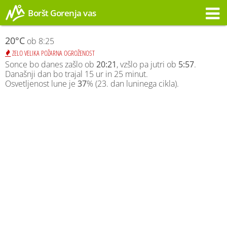
Boršt Gorenja vas
Opozorilo
20°C
ob 8:25
ZELO VELIKA POŽARNA OGROŽENOST
Sonce bo danes zašlo ob
20:21
, vzšlo pa jutri ob
5:57
.
Današnji dan bo trajal 15 ur in 25 minut.
Osvetljenost lune je
37
% (23. dan luninega cikla).