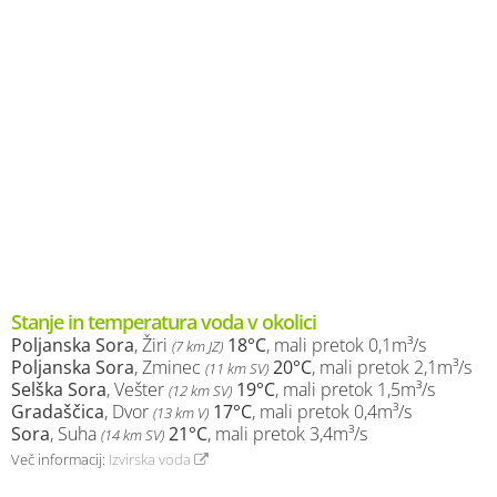
Stanje in temperatura voda v okolici
Poljanska Sora
, Žiri
18°C
, mali pretok 0,1m³/s
(7 km JZ)
Poljanska Sora
, Zminec
20°C
, mali pretok 2,1m³/s
(11 km SV)
Selška Sora
, Vešter
19°C
, mali pretok 1,5m³/s
(12 km SV)
Gradaščica
, Dvor
17°C
, mali pretok 0,4m³/s
(13 km V)
Sora
, Suha
21°C
, mali pretok 3,4m³/s
(14 km SV)
Več informacij:
Izvirska voda