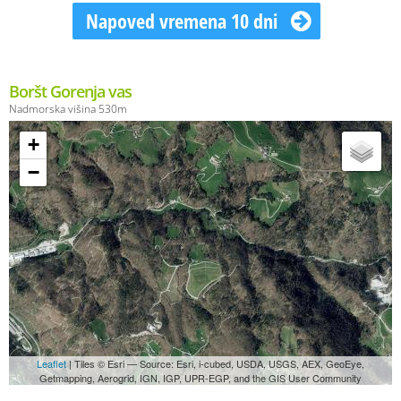
Napoved vremena 10 dni
Boršt Gorenja vas
Nadmorska višina 530m
+
−
Leaflet
| Tiles © Esri — Source: Esri, i-cubed, USDA, USGS, AEX, GeoEye,
Getmapping, Aerogrid, IGN, IGP, UPR-EGP, and the GIS User Community