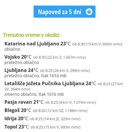
Napoved za 5 dni
Trenutno vreme v okolici
Katarina nad Ljubljano
23
°C
ob 8:30 (15 km V, 660m nmv)
oblačno
Vojsko
20
°C
ob 8:30 (22 km Z, 1.067m nmv)
pretežno oblačno
Ljubljana
24
°C
ob 8:25 (26 km V, 299m nmv)
pretežno oblačno, tlak 1016 mb
Letališče Jožeta Pučnika Ljubljana
24
°C
ob 8:23 (27 km
SV, 364m nmv)
zmerno oblačno, tlak 1016 mb
Pasja ravan
21
°C
ob 8:25 (4 km V, 1.019m nmv)
Blegoš
20
°C
ob 8:26 (12 km SZ, 1.188m nmv)
Idrija
20
°C
ob 8:25 (14 km JZ, 325m nmv)
Topol
23
°C
ob 8:25 (15 km V, 695m nmv)