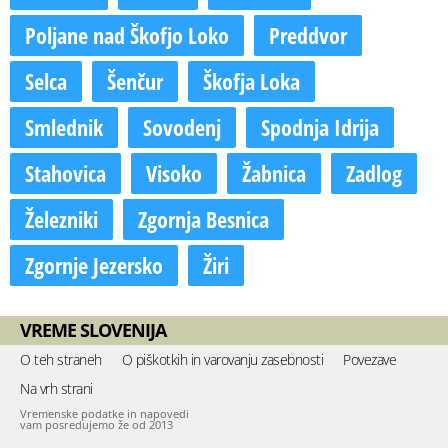
Poljane nad Škofjo Loko
Preddvor
Selca
Šenčur
Škofja Loka
Smlednik
Sovodenj
Spodnja Idrija
Stahovica
Visoko
Žabnica
Zadlog
Železniki
Zgornja Besnica
Zgornje Jezersko
Žiri
VREME SLOVENIJA
O teh straneh
O piškotkih in varovanju zasebnosti
Povezave
Na vrh strani
Vremenske podatke in napovedi
vam posredujemo že od 2013