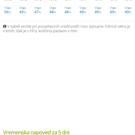
Vlaga
Vlaga
Vlaga
Vlaga
Vlaga
Vlaga
Vlaga
Vlaga
Vlaga
56
49
47
48
48
49
49
49
49
%
%
%
%
%
%
%
%
%
V tabeli enote pri posameznih vrednostih niso izpisane: hitrost vetra je
v km/h, tlak je v hPa, količina padavin v mm
Vremenska napoved za 5 dni