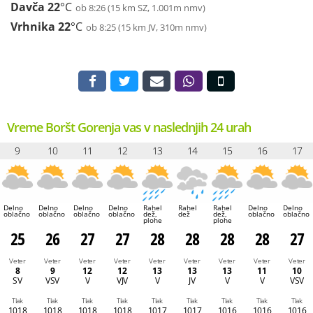
Davča
22
°C
ob 8:26 (15 km SZ, 1.001m nmv)
Vrhnika
22
°C
ob 8:25 (15 km JV, 310m nmv)
Vreme Boršt Gorenja vas v naslednjih 24 urah
9
10
11
12
13
14
15
16
17
Delno
Delno
Delno
Delno
Rahel
Rahel
Rahel
Delno
Delno
oblačno
oblačno
oblačno
oblačno
dež,
dež
dež,
oblačno
oblačno
plohe
plohe
25
26
27
27
28
28
28
28
27
Veter
Veter
Veter
Veter
Veter
Veter
Veter
Veter
Veter
8
9
12
12
13
13
13
11
10
SV
VSV
V
VJV
V
JV
V
V
VSV
Tlak
Tlak
Tlak
Tlak
Tlak
Tlak
Tlak
Tlak
Tlak
1018
1018
1018
1018
1017
1017
1016
1016
1016