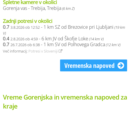
Spletne kamere v okolici
Gorenja vas - Trebija, Trebija
(6 km Z)
Zadnji potresi v okolici
0.7
- 1 km SZ od Brezovice pri Ljubljani
3.8.2026 ob 12:52
(19 km
V)
0.4
- 6 km JV od Škofje Loke
2.8.2026 ob 4:59
(14 km V)
0.7
- 1 km SV od Polhovega Gradca
26.7.2026 ob 6:38
(12 km V)
Več informacij:
Potresi v Sloveniji
Vremenska napoved
Vreme Gorenjska in vremenska napoved za
kraje