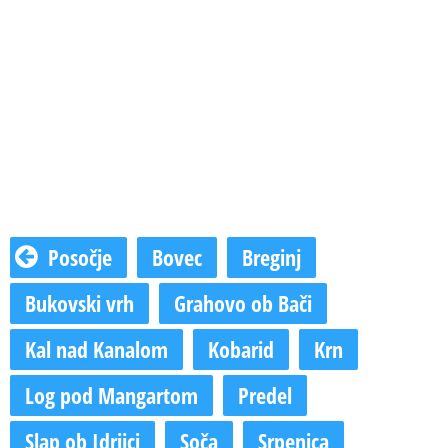
Posočje
Bovec
Breginj
Bukovski vrh
Grahovo ob Bači
Kal nad Kanalom
Kobarid
Krn
Log pod Mangartom
Predel
Slap ob Idrijci
Soča
Srpenica