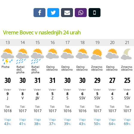
Vreme Bovec v naslednjih 24 urah
13
14
15
16
17
18
19
20
21
Plohe
Rahel
Rahel
Delno
Delno
Delno
Zmerno
Delno
Zmerno
dež,
dež,
oblačno
oblačno
oblačno
oblačno
oblačno
oblačno
plohe
plohe
30
30
31
31
30
30
29
27
25
Veter
Veter
Veter
Veter
Veter
Veter
Veter
Veter
Veter
9
8
6
5
8
6
5
4
4
J
V
JJV
Z
S
SSV
SSV
S
SSV
Tlak
Tlak
Tlak
Tlak
Tlak
Tlak
Tlak
Tlak
Tlak
1018
1017
1017
1017
1016
1016
1017
1017
1017
Vlaga
Vlaga
Vlaga
Vlaga
Vlaga
Vlaga
Vlaga
Vlaga
Vlaga
43
41
38
37
39
43
50
64
69
%
%
%
%
%
%
%
%
%