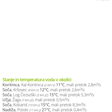
Stanje in temperatura voda v okolici
Koritnica
, Kal-Koritnica
11°C
, mali pretok 2,8m³/s
(2 km V)
Soča
, Kršovec
12°C
, mali pretok 2,6m³/s
(4 km V)
Soča
, Log Čezsoški
15°C
, mali pretok 5,3m³/s
(5 km JZ)
Učja
, Žaga
, mali pretok 0,5m³/s
(7 km JZ)
Soča
, Kobarid
15°C
, mali pretok 8,3m³/s
(10 km J)
Nadiža
, Potoki
21°C
, mali pretok 0,4m³/s
(11 km J)