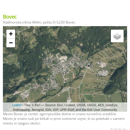
Bovec
Nadmorska višina 464m, pošta SI-5230 Bovec
+
−
Leaflet
| Tiles © Esri — Source: Esri, i-cubed, USDA, USGS, AEX, GeoEye,
Getmapping, Aerogrid, IGN, IGP, UPR-EGP, and the GIS User Community
Mesto Bovec je center zgornjesoške doline in znano turistično središče.
Mesto je znano tudi po bitkah iz prve svetovne vojne, ki so potekale v samem
mestu in njegovi okolici.
© Kraji.eu