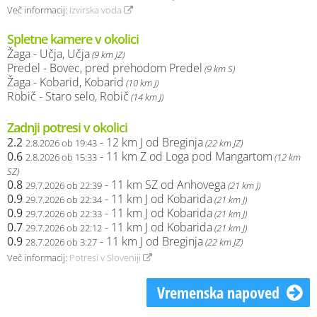
Več informacij:
Izvirska voda
Spletne kamere v okolici
Žaga - Učja, Učja
(9 km JZ)
Predel - Bovec, pred prehodom Predel
(9 km S)
Žaga - Kobarid, Kobarid
(10 km J)
Robič - Staro selo, Robič
(14 km J)
Zadnji potresi v okolici
2.2
- 12 km J od Breginja
2.8.2026 ob 19:43
(22 km JZ)
0.6
- 11 km Z od Loga pod Mangartom
2.8.2026 ob 15:33
(12 km
SZ)
0.8
- 11 km SZ od Anhovega
29.7.2026 ob 22:39
(21 km J)
0.9
- 11 km J od Kobarida
29.7.2026 ob 22:34
(21 km J)
0.9
- 11 km J od Kobarida
29.7.2026 ob 22:33
(21 km J)
0.7
- 11 km J od Kobarida
29.7.2026 ob 22:12
(21 km J)
0.9
- 11 km J od Breginja
28.7.2026 ob 3:27
(22 km JZ)
Več informacij:
Potresi v Sloveniji
Vremenska napoved