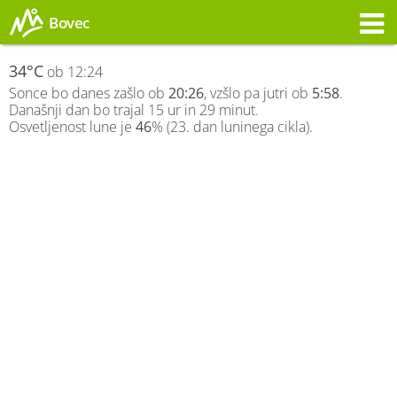
Bovec
Opozorilo
34°C
ob 12:24
Sonce bo danes zašlo ob
20:26
, vzšlo pa jutri ob
5:58
.
Današnji dan bo trajal 15 ur in 29 minut.
Osvetljenost lune je
46
% (23. dan luninega cikla).