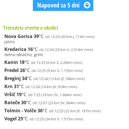
Napoved za 5 dni
Trenutno vreme v okolici
Nova Gorica
39
°C
ob 12:23 (43 km J, 113m nmv)
jasno
Kredarica
16
°C
ob 12:24 (23 km V, 2.514m nmv)
delno oblačno, grmi
Kanin
18
°C
ob 12:25 (6 km Z, 2.260m nmv)
Predel
26
°C
ob 12:25 (9 km S, 1.155m nmv)
Breginj
34
°C
ob 12:24 (13 km JZ, 546m nmv)
Krn
31
°C
ob 12:24 (14 km JV, 918m nmv)
Vršič
19
°C
ob 7:25 (18 km SV, 1.684m nmv)
Rateče
30
°C
ob 12:07 (22 km SV, 864m nmv)
Tolmin - Volče
36
°C
ob 12:25 (22 km JV, 187m nmv)
Vogel
25
°C
ob 12:25 (24 km V, 1.515m nmv)