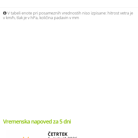
V tabeli enote pri posameznih vrednostih niso izpisane: hitrost vetra je
v km/h, tlak je v hPa, količina padavin v mm
Vremenska napoved za 5 dni
ČETRTEK