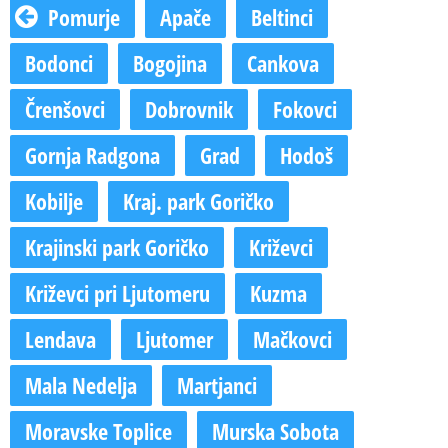
Pomurje
Apače
Beltinci
Bodonci
Bogojina
Cankova
Črenšovci
Dobrovnik
Fokovci
Gornja Radgona
Grad
Hodoš
Kobilje
Kraj. park Goričko
Krajinski park Goričko
Križevci
Križevci pri Ljutomeru
Kuzma
Lendava
Ljutomer
Mačkovci
Mala Nedelja
Martjanci
Moravske Toplice
Murska Sobota