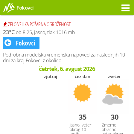
Fokovci
Opozorilo
ZELO VELIKA POŽARNA OGROŽENOST
23°C
ob 8:25, jasno, tlak 1016 mb
Fokovci
Podrobna modelska vremenska napoved za naslednjih 10
dni za kraj Fokovci z okolico
četrtek, 6. avgust 2026
zjutraj
čez dan
zvečer
35
30
Jasno, veter
Zmerno
okrog 10
oblačno,
km/h
veter okrog