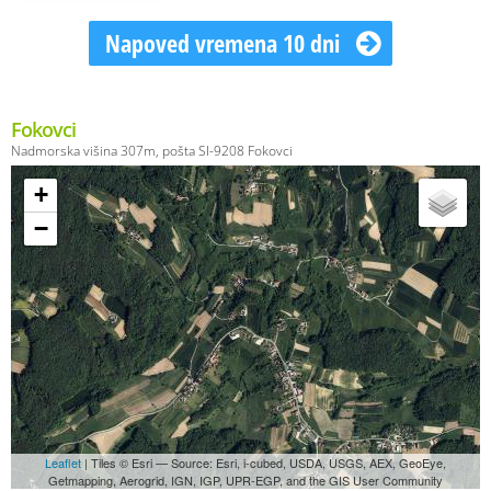
Napoved vremena 10 dni
Fokovci
Nadmorska višina 307m, pošta SI-9208 Fokovci
+
−
Leaflet
| Tiles © Esri — Source: Esri, i-cubed, USDA, USGS, AEX, GeoEye,
Getmapping, Aerogrid, IGN, IGP, UPR-EGP, and the GIS User Community