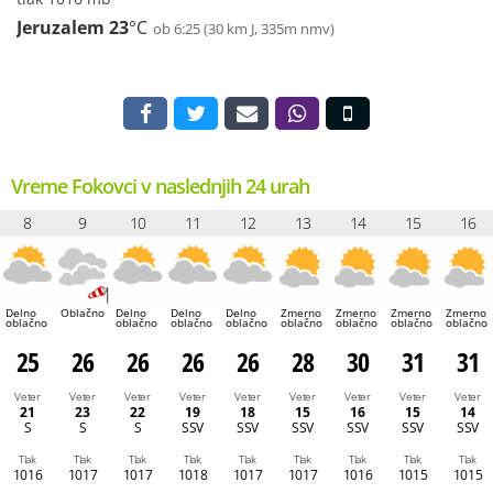
Jeruzalem
23
°C
ob 6:25 (30 km J, 335m nmv)
Vreme Fokovci v naslednjih 24 urah
8
9
10
11
12
13
14
15
16
Delno
Oblačno
Delno
Delno
Delno
Zmerno
Zmerno
Zmerno
Zmerno
oblačno
oblačno
oblačno
oblačno
oblačno
oblačno
oblačno
oblačno
25
26
26
26
26
28
30
31
31
Veter
Veter
Veter
Veter
Veter
Veter
Veter
Veter
Veter
21
23
22
19
18
15
16
15
14
S
S
S
SSV
SSV
SSV
SSV
SSV
SSV
Tlak
Tlak
Tlak
Tlak
Tlak
Tlak
Tlak
Tlak
Tlak
1016
1017
1017
1018
1017
1017
1016
1015
1015