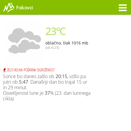
Fokovci
Opozorilo
23°C
oblačno, tlak 1016 mb
(ob 6:25)
ZELO VELIKA POŽARNA OGROŽENOST
Sonce bo danes zašlo ob
20:15
, vzšlo pa
jutri ob
5:47
. Današnji dan bo trajal 15 ur
in 29 minut.
Osvetljenost lune je
37
% (23. dan luninega
cikla).