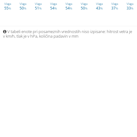
Vlaga
Vlaga
Vlaga
Vlaga
Vlaga
Vlaga
Vlaga
Vlaga
Vlaga
55
50
51
54
54
50
43
37
33
%
%
%
%
%
%
%
%
%
V tabeli enote pri posameznih vrednostih niso izpisane: hitrost vetra je
v km/h, tlak je v hPa, količina padavin v mm