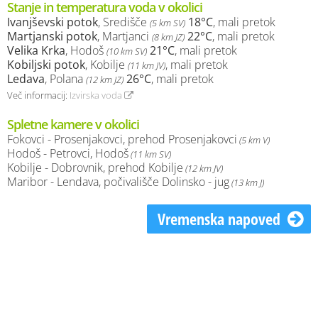
Stanje in temperatura voda v okolici
Ivanjševski potok
, Središče
18°C
, mali pretok
(5 km SV)
Martjanski potok
, Martjanci
22°C
, mali pretok
(8 km JZ)
Velika Krka
, Hodoš
21°C
, mali pretok
(10 km SV)
Kobiljski potok
, Kobilje
, mali pretok
(11 km JV)
Ledava
, Polana
26°C
, mali pretok
(12 km JZ)
Več informacij:
Izvirska voda
Spletne kamere v okolici
Fokovci - Prosenjakovci, prehod Prosenjakovci
(5 km V)
Hodoš - Petrovci, Hodoš
(11 km SV)
Kobilje - Dobrovnik, prehod Kobilje
(12 km JV)
Maribor - Lendava, počivališče Dolinsko - jug
(13 km J)
Vremenska napoved