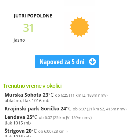
JUTRI POPOLDNE
31
jasno
Napoved za 5 dni
Trenutno vreme v okolici
Murska Sobota
23
°C
ob 6:25 (11 km JZ, 188m nmv)
oblačno, tlak 1016 mb
Krajinski park Goričko
24
°C
ob 6:07 (21 km SZ, 415m nmv)
Lendava
25
°C
ob 6:07 (25 km JV, 159m nmv)
tlak 1015 mb
Štrigova
20
°C
ob 6:00 (28 km J)
tlak 1016 mb