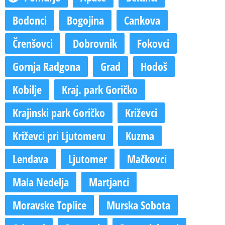
Bodonci
Bogojina
Cankova
Črenšovci
Dobrovnik
Fokovci
Gornja Radgona
Grad
Hodoš
Kobilje
Kraj. park Goričko
Krajinski park Goričko
Križevci
Križevci pri Ljutomeru
Kuzma
Lendava
Ljutomer
Mačkovci
Mala Nedelja
Martjanci
Moravske Toplice
Murska Sobota