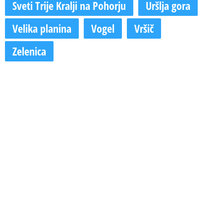
Sveti Trije Kralji na Pohorju
Uršlja gora
Velika planina
Vogel
Vršič
Zelenica