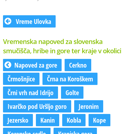
Vreme Ulovka
Vremenska napoved za slovenska
smučišča, hribe in gore ter kraje v okolici
Napoved za gore
Cerkno
Črmošnjice
Črna na Koroškem
Črni vrh nad Idrijo
Golte
Ivarčko pod Uršljo goro
Jeronim
Jezersko
Kanin
Kobla
Kope
Korensko sedlo
Kranjska gora