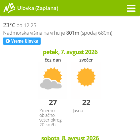
Ulovka (Zaplana)
Opozorilo
23°C
ob 12:25
Nadmorska višina na vrhu je
801m
(spodaj 680m)
Vreme Ulovka
petek, 7. avgust 2026
čez dan
zvečer
27
22
Zmerno
Jasno
oblačno,
veter okrog
20 km/h
sobota, 8. avgust 2026