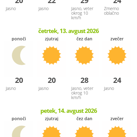
20
22
29
24
Jasno
Jasno
Jasno, veter
Zmerno
okrog 10
oblačno
km/h
četrtek, 13. avgust 2026
ponoči
zjutraj
čez dan
zvečer
20
20
28
24
Jasno
Jasno
Jasno, veter
Jasno
okrog 10
km/h
petek, 14. avgust 2026
ponoči
zjutraj
čez dan
zvečer