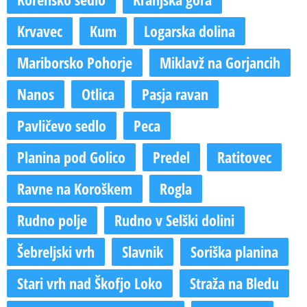
Krvavec
Kum
Logarska dolina
Mariborsko Pohorje
Miklavž na Gorjancih
Nanos
Otlica
Pasja ravan
Pavličevo sedlo
Peca
Planina pod Golico
Predel
Ratitovec
Ravne na Koroškem
Rogla
Rudno polje
Rudno v Selški dolini
Šebreljski vrh
Slavnik
Soriška planina
Stari vrh nad Škofjo Loko
Straža na Bledu