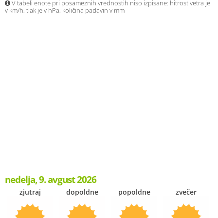
V tabeli enote pri posameznih vrednostih niso izpisane: hitrost vetra je
v km/h, tlak je v hPa, količina padavin v mm
nedelja, 9. avgust 2026
zjutraj
dopoldne
popoldne
zvečer