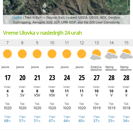
Leaflet
| Tiles © Esri — Source: Esri, i-cubed, USDA, USGS, AEX, GeoEye,
Getmapping, Aerogrid, IGN, IGP, UPR-EGP, and the GIS User Community
Vreme Ulovka v naslednjih 24 urah
7
8
9
10
11
12
13
14
15
Jasno
Jasno
Jasno
Jasno
Jasno
Jasno
Zmerno
Delno
Delno
oblačno
oblačno
oblačno
17
20
21
23
24
25
27
28
28
Veter
Veter
Veter
Veter
Veter
Veter
Veter
Veter
Veter
4
6
8
10
11
11
10
10
8
S
SV
VSV
VSV
V
V
V
V
V
Tlak
Tlak
Tlak
Tlak
Tlak
Tlak
Tlak
Tlak
Tlak
1020
1020
1020
1020
1020
1020
1019
1019
1018
Vlaga
Vlaga
Vlaga
Vlaga
Vlaga
Vlaga
Vlaga
Vlaga
Vlaga
68
57
51
47
44
40
37
35
34
%
%
%
%
%
%
%
%
%