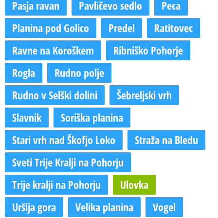
Pasja ravan
Pavličevo sedlo
Peca
Planina pod Golico
Predel
Ratitovec
Ravne na Koroškem
Ribniško Pohorje
Rogla
Rudno polje
Rudno v Selški dolini
Šebreljski vrh
Slavnik
Soriška planina
Stari vrh nad Škofjo Loko
Straža na Bledu
Sveti Trije Kralji na Pohorju
Trije kralji na Pohorju
Ulovka
Uršlja gora
Velika planina
Vogel