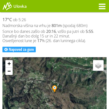
Ulovka
Opozorilo
17°C
ob 5:26
Nadmorska višina na vrhu je
801m
(spodaj 680m)
Sonce bo danes zašlo ob
20:16
, vzšlo pa jutri ob
5:55
.
Današnji dan bo dolg 15 ur in 22 minut.
Osvetljenost lune je
17
% (26. dan luninega cikla).
Napoved za gore
+
−