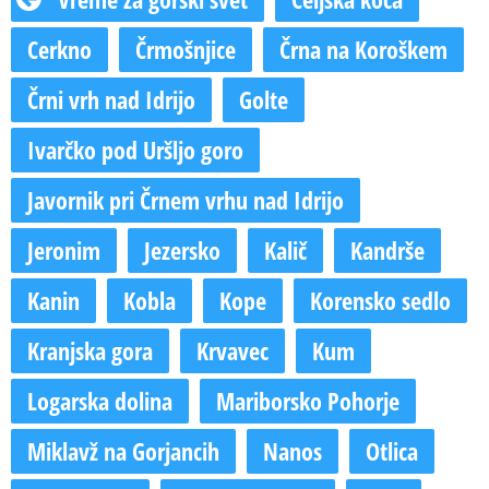
Cerkno
Črmošnjice
Črna na Koroškem
Črni vrh nad Idrijo
Golte
Ivarčko pod Uršljo goro
Javornik pri Črnem vrhu nad Idrijo
Jeronim
Jezersko
Kalič
Kandrše
Kanin
Kobla
Kope
Korensko sedlo
Kranjska gora
Krvavec
Kum
Logarska dolina
Mariborsko Pohorje
Miklavž na Gorjancih
Nanos
Otlica