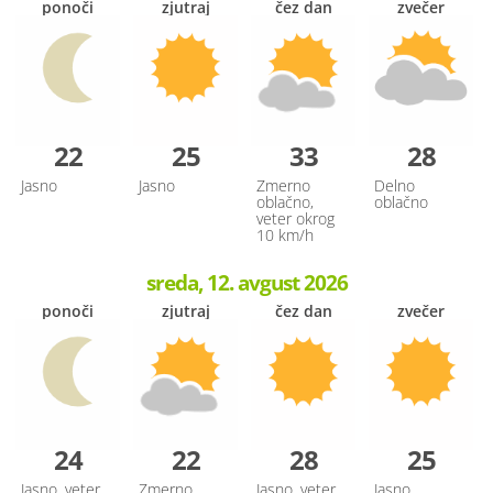
ponoči
zjutraj
čez dan
zvečer
22
25
33
28
Jasno
Jasno
Zmerno
Delno
oblačno,
oblačno
veter okrog
10 km/h
sreda, 12. avgust 2026
ponoči
zjutraj
čez dan
zvečer
24
22
28
25
Jasno, veter
Zmerno
Jasno, veter
Jasno