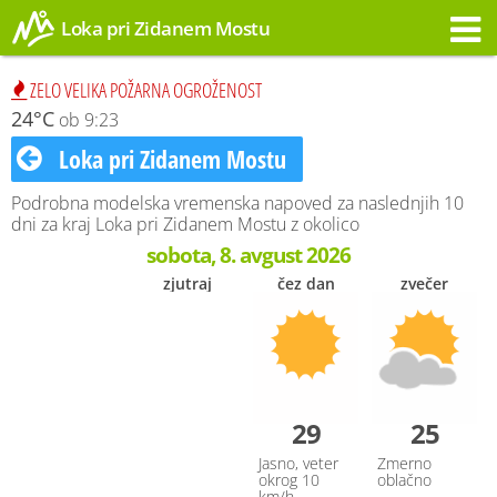
Loka pri Zidanem Mostu
Opozorilo
ZELO VELIKA POŽARNA OGROŽENOST
24°C
ob 9:23
Loka pri Zidanem Mostu
Podrobna modelska vremenska napoved za naslednjih 10
dni za kraj Loka pri Zidanem Mostu z okolico
sobota, 8. avgust 2026
zjutraj
čez dan
zvečer
29
25
Jasno, veter
Zmerno
okrog 10
oblačno
km/h