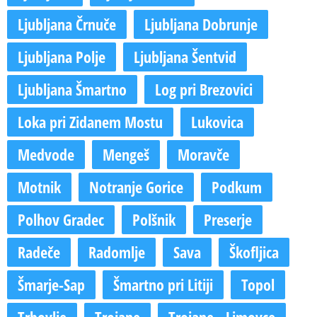
Ljubljana Črnuče
Ljubljana Dobrunje
Ljubljana Polje
Ljubljana Šentvid
Ljubljana Šmartno
Log pri Brezovici
Loka pri Zidanem Mostu
Lukovica
Medvode
Mengeš
Moravče
Motnik
Notranje Gorice
Podkum
Polhov Gradec
Polšnik
Preserje
Radeče
Radomlje
Sava
Škofljica
Šmarje-Sap
Šmartno pri Litiji
Topol
Trbovlje
Trojane
Trojane - Limovce