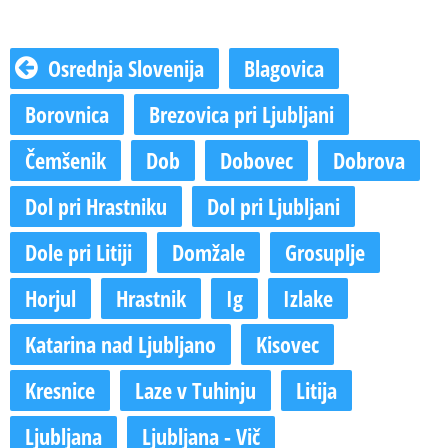
Osrednja Slovenija
Blagovica
Borovnica
Brezovica pri Ljubljani
Čemšenik
Dob
Dobovec
Dobrova
Dol pri Hrastniku
Dol pri Ljubljani
Dole pri Litiji
Domžale
Grosuplje
Horjul
Hrastnik
Ig
Izlake
Katarina nad Ljubljano
Kisovec
Kresnice
Laze v Tuhinju
Litija
Ljubljana
Ljubljana - Vič