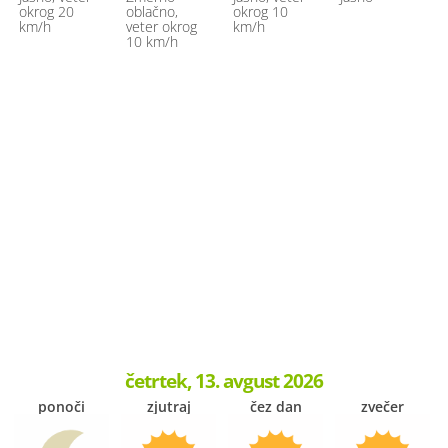
okrog 20
oblačno,
okrog 10
km/h
veter okrog
km/h
10 km/h
četrtek, 13. avgust 2026
ponoči
zjutraj
čez dan
zvečer