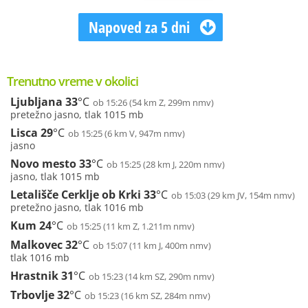
Napoved za 5 dni
Trenutno vreme v okolici
Ljubljana
33
°C
ob 15:26 (54 km Z, 299m nmv)
pretežno jasno, tlak 1015 mb
Lisca
29
°C
ob 15:25 (6 km V, 947m nmv)
jasno
Novo mesto
33
°C
ob 15:25 (28 km J, 220m nmv)
jasno, tlak 1015 mb
Letališče Cerklje ob Krki
33
°C
ob 15:03 (29 km JV, 154m nmv)
pretežno jasno, tlak 1016 mb
Kum
24
°C
ob 15:25 (11 km Z, 1.211m nmv)
Malkovec
32
°C
ob 15:07 (11 km J, 400m nmv)
tlak 1016 mb
Hrastnik
31
°C
ob 15:23 (14 km SZ, 290m nmv)
Trbovlje
32
°C
ob 15:23 (16 km SZ, 284m nmv)