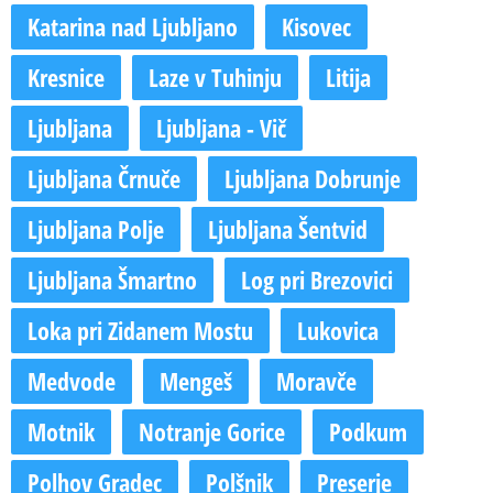
Katarina nad Ljubljano
Kisovec
Kresnice
Laze v Tuhinju
Litija
Ljubljana
Ljubljana - Vič
Ljubljana Črnuče
Ljubljana Dobrunje
Ljubljana Polje
Ljubljana Šentvid
Ljubljana Šmartno
Log pri Brezovici
Loka pri Zidanem Mostu
Lukovica
Medvode
Mengeš
Moravče
Motnik
Notranje Gorice
Podkum
Polhov Gradec
Polšnik
Preserje