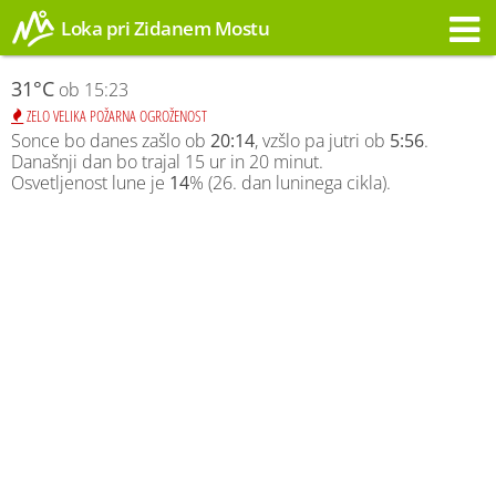
Loka pri Zidanem Mostu
Opozorilo
31°C
ob 15:23
ZELO VELIKA POŽARNA OGROŽENOST
Sonce bo danes zašlo ob
20:14
, vzšlo pa jutri ob
5:56
.
Današnji dan bo trajal 15 ur in 20 minut.
Osvetljenost lune je
14
% (26. dan luninega cikla).