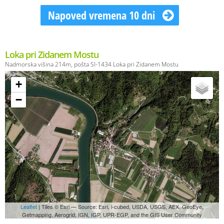
Napoved vremena 10 dni
Loka pri Zidanem Mostu
Nadmorska višina 214m, pošta SI-1434 Loka pri Zidanem Mostu
+
−
Leaflet
| Tiles © Esri — Source: Esri, i-cubed, USDA, USGS, AEX, GeoEye,
Getmapping, Aerogrid, IGN, IGP, UPR-EGP, and the GIS User Community