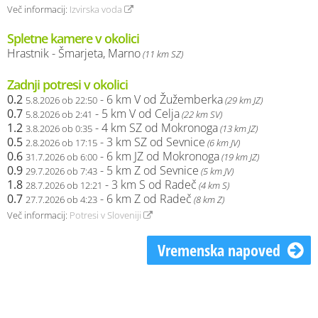
Več informacij:
Izvirska voda
Spletne kamere v okolici
Hrastnik - Šmarjeta, Marno
(11 km SZ)
Zadnji potresi v okolici
0.2
- 6 km V od Žužemberka
5.8.2026 ob 22:50
(29 km JZ)
0.7
- 5 km V od Celja
5.8.2026 ob 2:41
(22 km SV)
1.2
- 4 km SZ od Mokronoga
3.8.2026 ob 0:35
(13 km JZ)
0.5
- 3 km SZ od Sevnice
2.8.2026 ob 17:15
(6 km JV)
0.6
- 6 km JZ od Mokronoga
31.7.2026 ob 6:00
(19 km JZ)
0.9
- 5 km Z od Sevnice
29.7.2026 ob 7:43
(5 km JV)
1.8
- 3 km S od Radeč
28.7.2026 ob 12:21
(4 km S)
0.7
- 6 km Z od Radeč
27.7.2026 ob 4:23
(8 km Z)
Več informacij:
Potresi v Sloveniji
Vremenska napoved