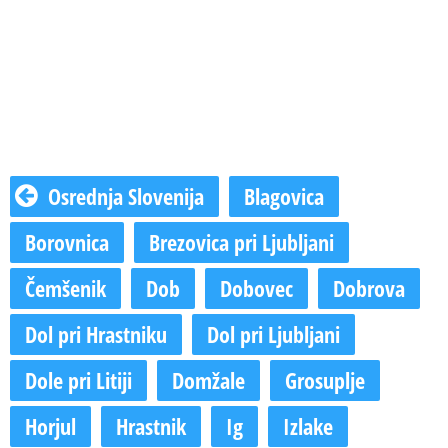
Osrednja Slovenija
Blagovica
Borovnica
Brezovica pri Ljubljani
Čemšenik
Dob
Dobovec
Dobrova
Dol pri Hrastniku
Dol pri Ljubljani
Dole pri Litiji
Domžale
Grosuplje
Horjul
Hrastnik
Ig
Izlake