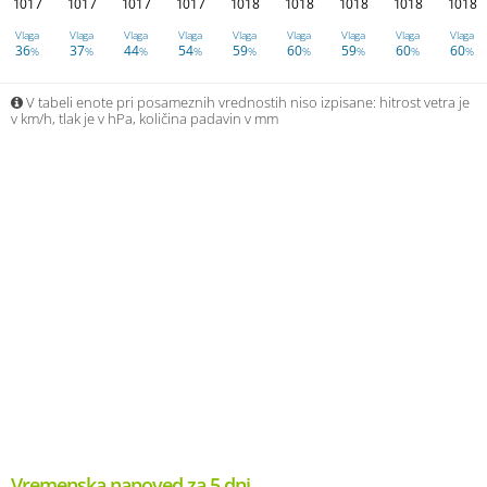
1017
1017
1017
1017
1018
1018
1018
1018
1018
Vlaga
Vlaga
Vlaga
Vlaga
Vlaga
Vlaga
Vlaga
Vlaga
Vlaga
36
37
44
54
59
60
59
60
60
%
%
%
%
%
%
%
%
%
V tabeli enote pri posameznih vrednostih niso izpisane: hitrost vetra je
v km/h, tlak je v hPa, količina padavin v mm
Vremenska napoved za 5 dni