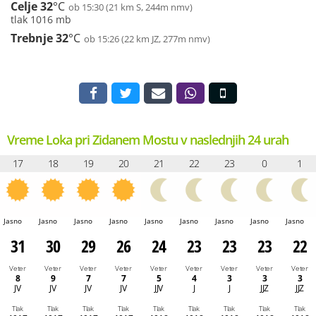
Celje
32
°C
ob 15:30 (21 km S, 244m nmv)
tlak 1016 mb
Trebnje
32
°C
ob 15:26 (22 km JZ, 277m nmv)
Vreme Loka pri Zidanem Mostu v naslednjih 24 urah
17
18
19
20
21
22
23
0
1
Jasno
Jasno
Jasno
Jasno
Jasno
Jasno
Jasno
Jasno
Jasno
31
30
29
26
24
23
23
23
22
Veter
Veter
Veter
Veter
Veter
Veter
Veter
Veter
Veter
8
9
7
7
5
4
3
3
3
JV
JV
JV
JV
JJV
J
J
JJZ
JJZ
Tlak
Tlak
Tlak
Tlak
Tlak
Tlak
Tlak
Tlak
Tlak