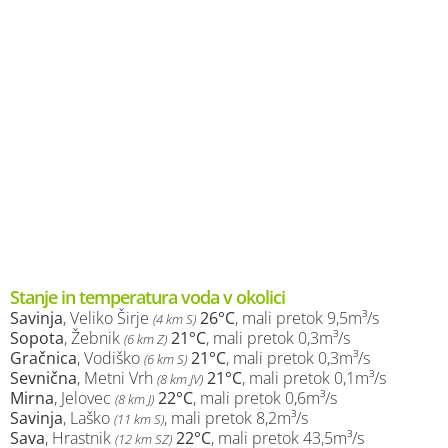
Stanje in temperatura voda v okolici
Savinja
, Veliko Širje
26°C
, mali pretok 9,5m³/s
(4 km S)
Sopota
, Žebnik
21°C
, mali pretok 0,3m³/s
(6 km Z)
Gračnica
, Vodiško
21°C
, mali pretok 0,3m³/s
(6 km S)
Sevnična
, Metni Vrh
21°C
, mali pretok 0,1m³/s
(8 km JV)
Mirna
, Jelovec
22°C
, mali pretok 0,6m³/s
(8 km J)
Savinja
, Laško
, mali pretok 8,2m³/s
(11 km S)
Sava
, Hrastnik
22°C
, mali pretok 43,5m³/s
(12 km SZ)