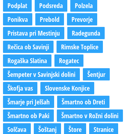
Podplat
Podsreda
Polzela
Ponikva
Prebold
Prevorje
Pristava pri Mestinju
Radegunda
Rečica ob Savinji
Rimske Toplice
Rogaška Slatina
Rogatec
Šempeter v Savinjski dolini
Šentjur
Škofja vas
Slovenske Konjice
Šmarje pri Jelšah
Šmartno ob Dreti
Šmartno ob Paki
Šmartno v Rožni dolini
Solčava
Šoštanj
Štore
Stranice