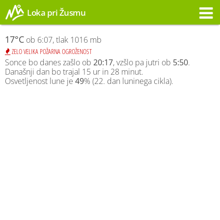
Loka pri Žusmu
Opozorilo
17°C
ob 6:07, tlak 1016 mb
ZELO VELIKA POŽARNA OGROŽENOST
Sonce bo danes zašlo ob
20:17
, vzšlo pa jutri ob
5:50
.
Današnji dan bo trajal 15 ur in 28 minut.
Osvetljenost lune je
49
% (22. dan luninega cikla).