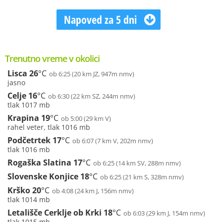
Napoved za 5 dni
Trenutno vreme v okolici
Lisca
26
°C
ob 6:25 (20 km JZ, 947m nmv)
jasno
Celje
16
°C
ob 6:30 (22 km SZ, 244m nmv)
tlak 1017 mb
Krapina
19
°C
ob 5:00 (29 km V)
rahel veter, tlak 1016 mb
Podčetrtek
17
°C
ob 6:07 (7 km V, 202m nmv)
tlak 1016 mb
Rogaška Slatina
17
°C
ob 6:25 (14 km SV, 288m nmv)
Slovenske Konjice
18
°C
ob 6:25 (21 km S, 328m nmv)
Krško
20
°C
ob 4:08 (24 km J, 156m nmv)
tlak 1014 mb
Letališče Cerklje ob Krki
18
°C
ob 6:03 (29 km J, 154m nmv)
tlak 1015 mb