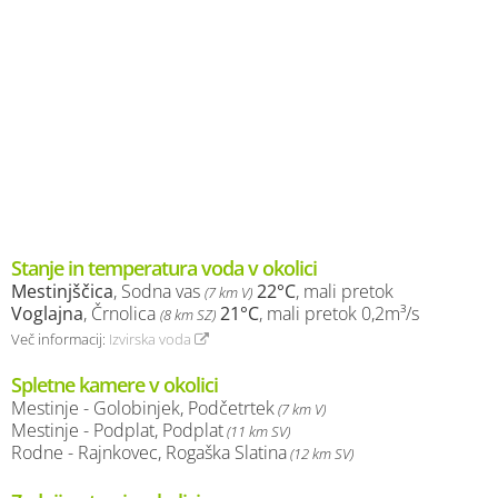
Stanje in temperatura voda v okolici
Mestinjščica
, Sodna vas
22°C
, mali pretok
(7 km V)
Voglajna
, Črnolica
21°C
, mali pretok 0,2m³/s
(8 km SZ)
Več informacij:
Izvirska voda
Spletne kamere v okolici
Mestinje - Golobinjek, Podčetrtek
(7 km V)
Mestinje - Podplat, Podplat
(11 km SV)
Rodne - Rajnkovec, Rogaška Slatina
(12 km SV)