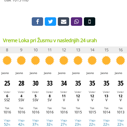
Vreme Loka pri Žusmu v naslednjih 24 urah
8
9
10
11
12
13
14
15
16
Jasno
Jasno
Jasno
Jasno
Jasno
Jasno
Jasno
Jasno
Jasno
25
28
30
33
34
35
35
35
35
Veter
Veter
Veter
Veter
Veter
Veter
Veter
Veter
Veter
6
4
5
8
11
12
12
13
12
SSZ
SSV
SSV
SV
V
V
V
V
V
Tlak
Tlak
Tlak
Tlak
Tlak
Tlak
Tlak
Tlak
Tlak
1016
1016
1016
1016
1016
1015
1015
1014
1013
Vlaga
Vlaga
Vlaga
Vlaga
Vlaga
Vlaga
Vlaga
Vlaga
Vlaga
52
42
37
32
27
23
22
22
22
%
%
%
%
%
%
%
%
%