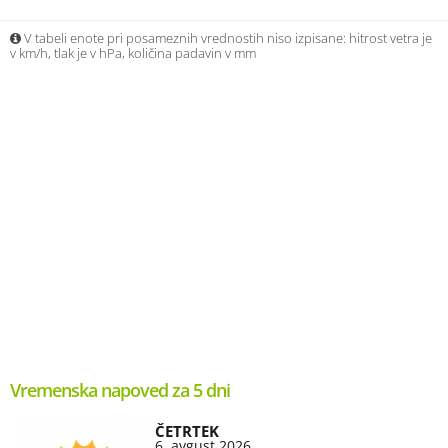
V tabeli enote pri posameznih vrednostih niso izpisane: hitrost vetra je
v km/h, tlak je v hPa, količina padavin v mm
Vremenska napoved za 5 dni
ČETRTEK
6. avgust 2026