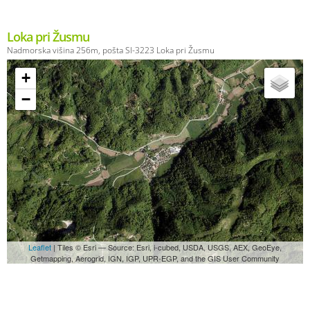
Loka pri Žusmu
Nadmorska višina 256m, pošta SI-3223 Loka pri Žusmu
+
−
Leaflet
| Tiles © Esri — Source: Esri, i-cubed, USDA, USGS, AEX, GeoEye,
Getmapping, Aerogrid, IGN, IGP, UPR-EGP, and the GIS User Community