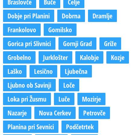
Braslovče
Buče
Celje
Dobje pri Planini
Dobrna
Dramlje
Frankolovo
Gomilsko
Gorica pri Slivnici
Gornji Grad
Griže
Grobelno
Jurklošter
Kalobje
Kozje
Laško
Lesično
Ljubečna
Ljubno ob Savinji
Loče
Loka pri Žusmu
Luče
Mozirje
Nazarje
Nova Cerkev
Petrovče
Planina pri Sevnici
Podčetrtek