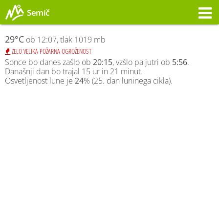
Semič
Opozorilo
29°C
ob 12:07, tlak 1019 mb
ZELO VELIKA POŽARNA OGROŽENOST
Sonce bo danes zašlo ob
20:15
, vzšlo pa jutri ob
5:56
.
Današnji dan bo trajal 15 ur in 21 minut.
Osvetljenost lune je
24
% (25. dan luninega cikla).