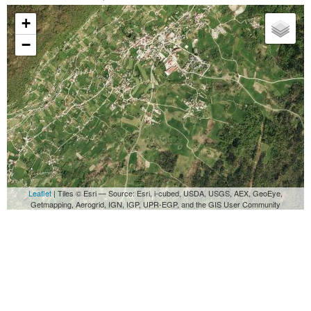
+
−
Leaflet
| Tiles © Esri — Source: Esri, i-cubed, USDA, USGS, AEX, GeoEye,
Getmapping, Aerogrid, IGN, IGP, UPR-EGP, and the GIS User Community