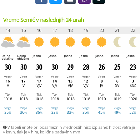
Vreme Semič v naslednjih 24 urah
14
15
16
17
18
19
20
21
22
Delno
Delno
Jasno
Jasno
Jasno
Jasno
Jasno
Jasno
Jasno
oblačno
oblačno
30
30
30
30
29
28
26
25
23
Veter
Veter
Veter
Veter
Veter
Veter
Veter
Veter
Veter
16
17
17
14
13
12
8
6
3
V
V
VJV
VJV
VJV
VJV
JV
SV
SSZ
Tlak
Tlak
Tlak
Tlak
Tlak
Tlak
Tlak
Tlak
Tlak
1018
1018
1018
1018
1018
1018
1019
1019
1020
Vlaga
Vlaga
Vlaga
Vlaga
Vlaga
Vlaga
Vlaga
Vlaga
Vlaga
35
36
36
33
33
35
45
49
52
%
%
%
%
%
%
%
%
%
V tabeli enote pri posameznih vrednostih niso izpisane: hitrost vetra je
v km/h, tlak je v hPa, količina padavin v mm