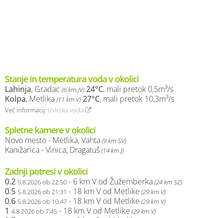
Stanje in temperatura voda v okolici
Lahinja
, Gradac
24°C
, mali pretok 0,5m³/s
(6 km JV)
Kolpa
, Metlika
27°C
, mali pretok 10,3m³/s
(11 km V)
Več informacij:
Izvirska voda
Spletne kamere v okolici
Novo mesto - Metlika, Vahta
(9 km SV)
Kanižarica - Vinica, Dragatuš
(14 km J)
Zadnji potresi v okolici
0.2
- 6 km V od Žužemberka
5.8.2026 ob 22:50
(24 km SZ)
0.5
- 18 km V od Metlike
5.8.2026 ob 21:31
(29 km V)
0.6
- 18 km V od Metlike
5.8.2026 ob 10:47
(29 km V)
1
- 18 km V od Metlike
4.8.2026 ob 7:45
(29 km V)