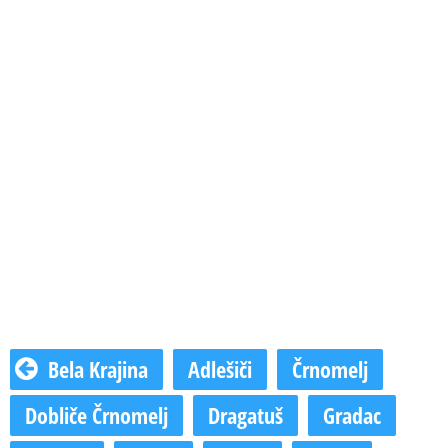
Bela Krajina
Adlešiči
Črnomelj
Dobliče Črnomelj
Dragatuš
Gradac