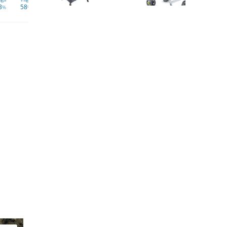
3
58
57
50
55
62
66
67
%
%
%
%
%
%
%
%