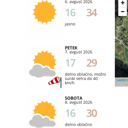
6. avgust 2026
+
16
34
−
jasno
PETEK
7. avgust 2026
17
29
delno oblačno, možni
sunki vetra do 40
Leaflet
|
km/h
SOBOTA
8. avgust 2026
16
30
delno oblačno