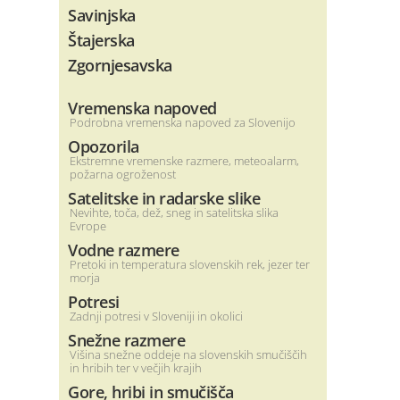
Savinjska
Štajerska
Zgornjesavska
Vremenska napoved
Podrobna vremenska napoved za Slovenijo
Opozorila
Ekstremne vremenske razmere, meteoalarm,
požarna ogroženost
Satelitske in radarske slike
Nevihte, toča, dež, sneg in satelitska slika
Evrope
Vodne razmere
Pretoki in temperatura slovenskih rek, jezer ter
morja
Potresi
Zadnji potresi v Sloveniji in okolici
Snežne razmere
Višina snežne oddeje na slovenskih smučiščih
in hribih ter v večjih krajih
Gore, hribi in smučišča