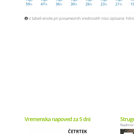
59
47
36
30
26
23
21
1
%
%
%
%
%
%
%
V tabeli enote pri posameznih vrednostih niso izpisane: hitros
Vremenska napoved za 5 dni
Strug
Nadmors
ČETRTEK