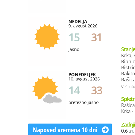
NEDELJA
9. avgust 2026
15
31
Stanje
jasno
Krka
,
Ribni
Bistri
Rakitn
PONEDELJEK
10. avgust 2026
Rašic
14
33
Več inf
Splet
pretežno jasno
Rašica
Krka 
Zadnji
Napoved vremena 10 dni
0.6
31.