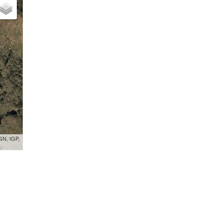
GN, IGP,