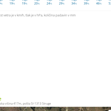
9
19
19
20
24
29
34
39
46
5
%
%
%
%
%
%
%
%
%
t vetra je v km/h, tlak je v hPa, količina padavin v mm
e
ka višina 417m, pošta SI-1313 Struge