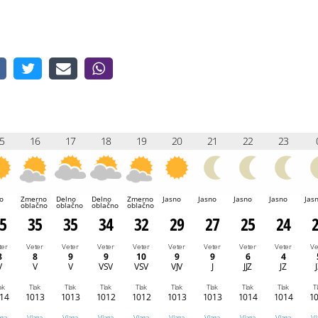
5
16
17
18
19
20
21
22
23
o
Zmerno
Delno
Delno
Zmerno
Jasno
Jasno
Jasno
Jasno
Jas
oblačno
oblačno
oblačno
oblačno
5
35
35
34
32
29
27
25
24
ter
Veter
Veter
Veter
Veter
Veter
Veter
Veter
Veter
Ve
8
8
9
9
10
9
9
6
4
V
V
V
VSV
VSV
VJV
J
JJZ
JZ
ak
Tlak
Tlak
Tlak
Tlak
Tlak
Tlak
Tlak
Tlak
T
14
1013
1013
1012
1012
1013
1013
1014
1014
1
aga
Vlaga
Vlaga
Vlaga
Vlaga
Vlaga
Vlaga
Vlaga
Vlaga
Vl