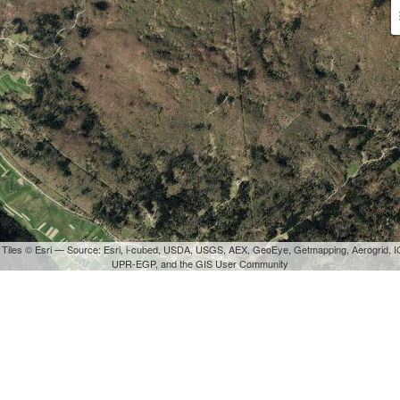
 Tiles © Esri — Source: Esri, i-cubed, USDA, USGS, AEX, GeoEye, Getmapping, Aerogrid, I
UPR-EGP, and the GIS User Community