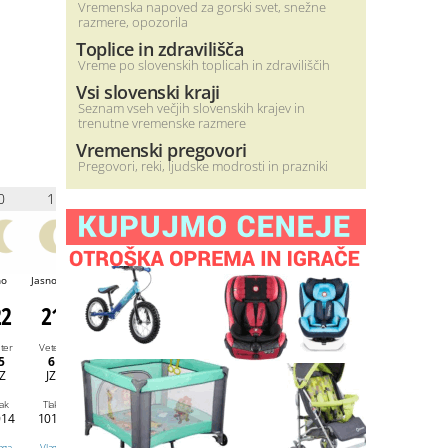
Vremenska napoved za gorski svet, snežne
razmere, opozorila
Toplice in zdravilišča
Vreme po slovenskih toplicah in zdraviliščih
Vsi slovenski kraji
Seznam vseh večjih slovenskih krajev in
trenutne vremenske razmere
Vremenski pregovori
Pregovori, reki, ljudske modrosti in prazniki
0
1
2
3
4
5
6
7
no
Jasno
Jasno
Jasno
Jasno
Jasno
Jasno
Jasno
22
21
21
22
22
22
21
23
ter
Veter
Veter
Veter
Veter
Veter
Veter
Veter
5
6
3
8
6
7
7
7
JZ
JZ
JZ
V
JV
JV
JV
J
lak
Tlak
Tlak
Tlak
Tlak
Tlak
Tlak
Tlak
014
1014
1014
1015
1015
1016
1016
1017
aga
Vlaga
Vlaga
Vlaga
Vlaga
Vlaga
Vlaga
Vlaga