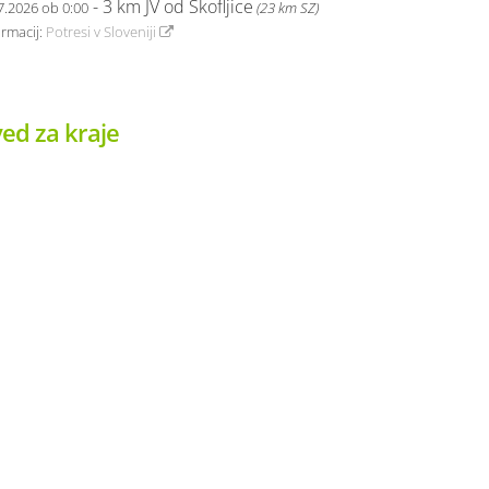
- 3 km JV od Škofljice
7.2026 ob 0:00
(23 km SZ)
ormacij:
Potresi v Sloveniji
ed za kraje