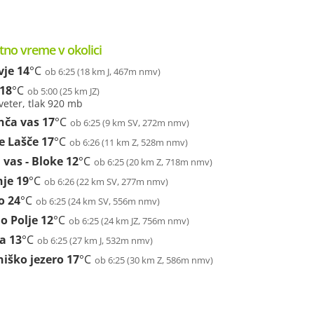
tno vreme v okolici
vje
14
°C
ob 6:25 (18 km J, 467m nmv)
18
°C
ob 5:00 (25 km JZ)
veter, tlak 920 mb
nča vas
17
°C
ob 6:25 (9 km SV, 272m nmv)
e Lašče
17
°C
ob 6:26 (11 km Z, 528m nmv)
vas - Bloke
12
°C
ob 6:25 (20 km Z, 718m nmv)
nje
19
°C
ob 6:26 (22 km SV, 277m nmv)
o
24
°C
ob 6:25 (24 km SV, 556m nmv)
o Polje
12
°C
ob 6:25 (24 km JZ, 756m nmv)
ba
13
°C
ob 6:25 (27 km J, 532m nmv)
niško jezero
17
°C
ob 6:25 (30 km Z, 586m nmv)