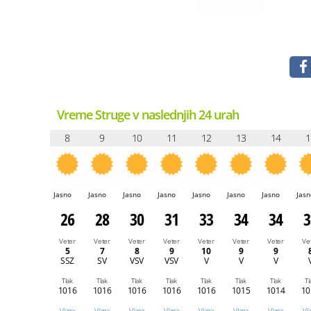
Vreme Struge v naslednjih 24 urah
8
9
10
11
12
13
14
1
Jasno
Jasno
Jasno
Jasno
Jasno
Jasno
Jasno
Jasn
26
28
30
31
33
34
34
3
Veter
Veter
Veter
Veter
Veter
Veter
Veter
Ve
5
7
8
9
10
9
9
SSZ
SV
VSV
VSV
V
V
V
Tlak
Tlak
Tlak
Tlak
Tlak
Tlak
Tlak
Tl
1016
1016
1016
1016
1016
1015
1014
10
Vlaga
Vlaga
Vlaga
Vlaga
Vlaga
Vlaga
Vlaga
Vl