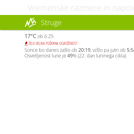
Vremenske razmere in napo
Struge
17°C
ob 6:25
ZELO VELIKA POŽARNA OGROŽENOST
Sonce bo danes zašlo ob
20:19
, vzšlo pa jutri ob
5:5
Osvetljenost lune je
49
% (22. dan luninega cikla).