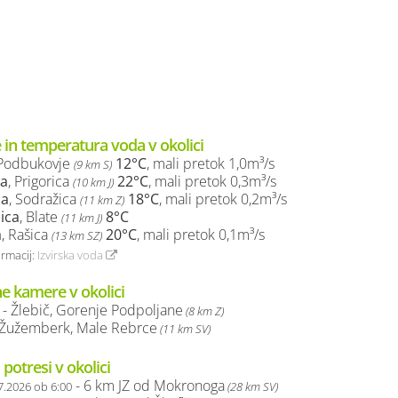
 in temperatura voda v okolici
 Podbukovje
12°C
, mali pretok 1,0m³/s
(9 km S)
ca
, Prigorica
22°C
, mali pretok 0,3m³/s
(10 km J)
ca
, Sodražica
18°C
, mali pretok 0,2m³/s
(11 km Z)
ica
, Blate
8°C
(11 km J)
a
, Rašica
20°C
, mali pretok 0,1m³/s
(13 km SZ)
ormacij:
Izvirska voda
ne kamere v okolici
 - Žlebič, Gorenje Podpoljane
(8 km Z)
- Žužemberk, Male Rebrce
(11 km SV)
 potresi v okolici
- 6 km JZ od Mokronoga
7.2026 ob 6:00
(28 km SV)