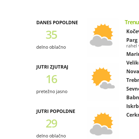
Trenu
DANES POPOLDNE
35
Koče
Parg
rahel 
delno oblačno
Mari
Velik
JUTRI ZJUTRAJ
Nova 
16
Treb
Sevn
pretežno jasno
Babn
Iskr
JUTRI POPOLDNE
Cerk
29
delno oblačno