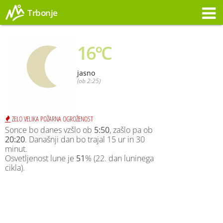
Trbonje
Opozorilo
16°C
jasno
(ob 2:25)
ZELO VELIKA POŽARNA OGROŽENOST
Sonce bo danes vzšlo ob
5:50
, zašlo pa ob
20:20
. Današnji dan bo trajal 15 ur in 30
minut.
Osvetljenost lune je
51
% (22. dan luninega
cikla).