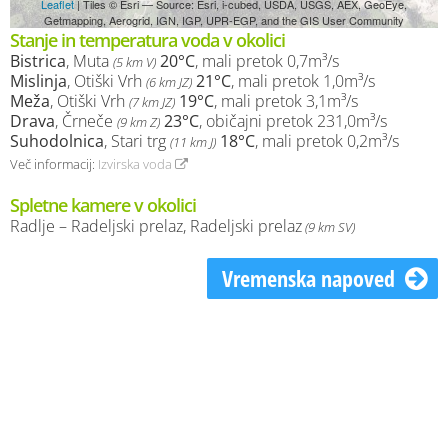
Leaflet
| Tiles © Esri — Source: Esri, i-cubed, USDA, USGS, AEX, GeoEye,
Getmapping, Aerogrid, IGN, IGP, UPR-EGP, and the GIS User Community
Stanje in temperatura voda v okolici
Bistrica
, Muta
20°C
, mali pretok 0,7m³/s
(5 km V)
Mislinja
, Otiški Vrh
21°C
, mali pretok 1,0m³/s
(6 km JZ)
Meža
, Otiški Vrh
19°C
, mali pretok 3,1m³/s
(7 km JZ)
Drava
, Črneče
23°C
, običajni pretok 231,0m³/s
(9 km Z)
Suhodolnica
, Stari trg
18°C
, mali pretok 0,2m³/s
(11 km J)
Več informacij:
Izvirska voda
Spletne kamere v okolici
Radlje – Radeljski prelaz, Radeljski prelaz
(9 km SV)
Vremenska napoved