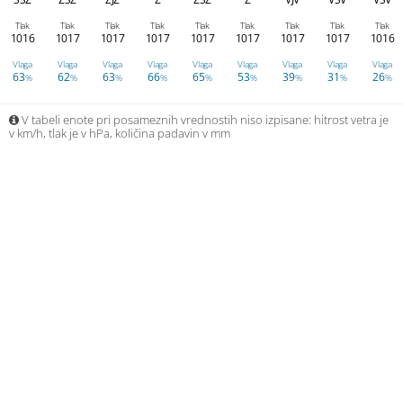
Tlak
Tlak
Tlak
Tlak
Tlak
Tlak
Tlak
Tlak
Tlak
1016
1017
1017
1017
1017
1017
1017
1017
1016
Vlaga
Vlaga
Vlaga
Vlaga
Vlaga
Vlaga
Vlaga
Vlaga
Vlaga
63
62
63
66
65
53
39
31
26
%
%
%
%
%
%
%
%
%
V tabeli enote pri posameznih vrednostih niso izpisane: hitrost vetra je
v km/h, tlak je v hPa, količina padavin v mm