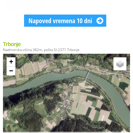
Napoved vremena 10 dni
Trbonje
Nadmorska višina 382m, pošta SI-2371 Trbonje
+
−