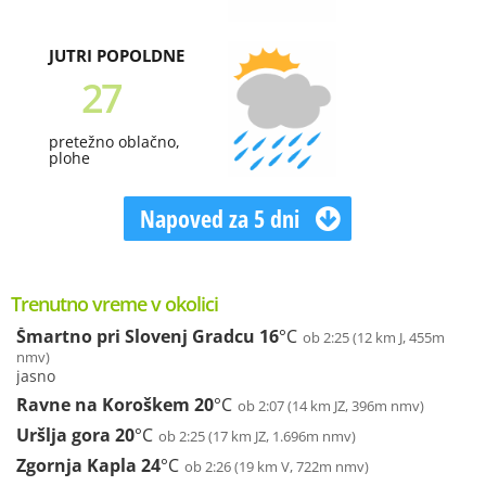
JUTRI POPOLDNE
27
pretežno oblačno,
plohe
Napoved za 5 dni
Trenutno vreme v okolici
Šmartno pri Slovenj Gradcu
16
°C
ob 2:25 (12 km J, 455m
nmv)
jasno
Ravne na Koroškem
20
°C
ob 2:07 (14 km JZ, 396m nmv)
Uršlja gora
20
°C
ob 2:25 (17 km JZ, 1.696m nmv)
Zgornja Kapla
24
°C
ob 2:26 (19 km V, 722m nmv)