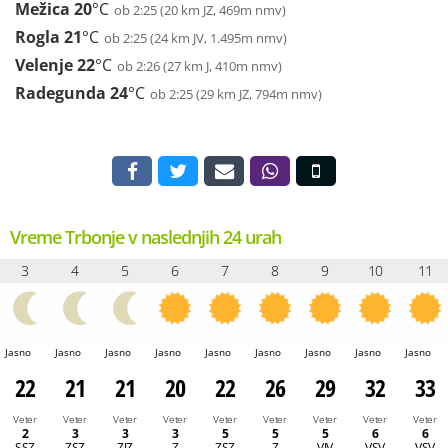
Mežica
20
°C
ob 2:25 (20 km JZ, 469m nmv)
Rogla
21
°C
ob 2:25 (24 km JV, 1.495m nmv)
Velenje
22
°C
ob 2:26 (27 km J, 410m nmv)
Radegunda
24
°C
ob 2:25 (29 km JZ, 794m nmv)
Vreme Trbonje v naslednjih 24 urah
3
4
5
6
7
8
9
10
11
Jasno
Jasno
Jasno
Jasno
Jasno
Jasno
Jasno
Jasno
Jasno
22
21
21
20
22
26
29
32
33
Veter
Veter
Veter
Veter
Veter
Veter
Veter
Veter
Veter
2
3
3
3
5
5
5
6
6
SSZ
ZSZ
ZJZ
Z
ZSZ
Z
VJV
VSV
VSV