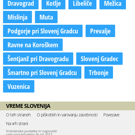
Dravograd
Kotlje
Libeliče
Mežica
Mislinja
Muta
Podgorje pri Slovenj Gradcu
Prevalje
Ravne na Koroškem
Šentjanž pri Dravogradu
Slovenj Gradec
Šmartno pri Slovenj Gradcu
Trbonje
Vuzenica
VREME SLOVENIJA
O teh straneh
O piškotkih in varovanju zasebnosti
Povezave
Na vrh strani
Vremenske podatke in napovedi
vam posredujemo že od 2013