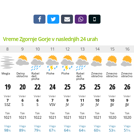
Vreme Zgornje Gorje v naslednjih 24 urah
8
9
10
11
12
13
14
15
16
Megla
Delno
Rahel
Plohe
Plohe
Rahel
Zmerno
Zmerno
Zmerno
oblačno
dež,
dež,
oblačno
oblačno
oblačno
plohe
plohe
19
20
22
24
25
25
25
26
26
Veter
Veter
Veter
Veter
Veter
Veter
Veter
Veter
Veter
7
6
6
7
9
11
10
10
9
SSZ
S
S
VSV
JV
JV
JV
JJV
JJV
Tlak
Tlak
Tlak
Tlak
Tlak
Tlak
Tlak
Tlak
Tlak
1021
1021
1022
1021
1021
1021
1021
1020
1020
Vlaga
Vlaga
Vlaga
Vlaga
Vlaga
Vlaga
Vlaga
Vlaga
Vlaga
98
89
79
67
64
64
60
53
51
%
%
%
%
%
%
%
%
%