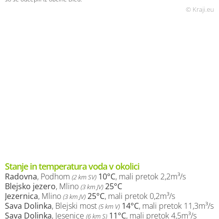
© Kraji.eu
Stanje in temperatura voda v okolici
Radovna
, Podhom
10°C
, mali pretok 2,2m³/s
(2 km SV)
Blejsko jezero
, Mlino
25°C
(3 km JV)
Jezernica
, Mlino
25°C
, mali pretok 0,2m³/s
(3 km JV)
Sava Dolinka
, Blejski most
14°C
, mali pretok 11,3m³/s
(5 km V)
Sava Dolinka
, Jesenice
11°C
, mali pretok 4,5m³/s
(6 km S)