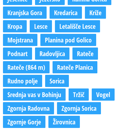
Kranjska Gora
Kredarica
Križe
Kropa
Lesce
Letališče Lesce
Mojstrana
Planina pod Golico
Podnart
Radovljica
Rateče
Rateče (864 m)
Rateče Planica
Rudno polje
Sorica
Srednja vas v Bohinju
Tržič
Vogel
Zgornja Radovna
Zgornja Sorica
Zgornje Gorje
Žirovnica