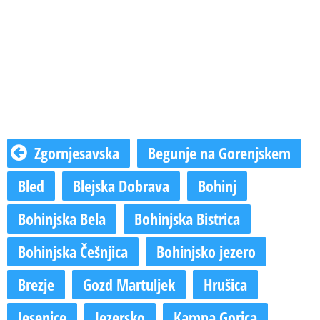
Zgornjesavska
Begunje na Gorenjskem
Bled
Blejska Dobrava
Bohinj
Bohinjska Bela
Bohinjska Bistrica
Bohinjska Češnjica
Bohinjsko jezero
Brezje
Gozd Martuljek
Hrušica
Jesenice
Jezersko
Kamna Gorica