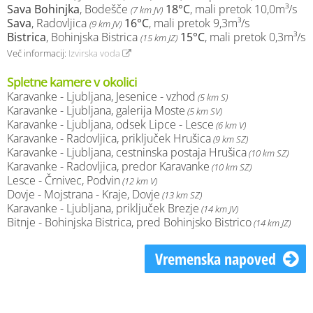
Sava Bohinjka
, Bodešče
18°C
, mali pretok 10,0m³/s
(7 km JV)
Sava
, Radovljica
16°C
, mali pretok 9,3m³/s
(9 km JV)
Bistrica
, Bohinjska Bistrica
15°C
, mali pretok 0,3m³/s
(15 km JZ)
Več informacij:
Izvirska voda
Spletne kamere v okolici
Karavanke - Ljubljana, Jesenice - vzhod
(5 km S)
Karavanke - Ljubljana, galerija Moste
(5 km SV)
Karavanke - Ljubljana, odsek Lipce - Lesce
(6 km V)
Karavanke - Radovljica, priključek Hrušica
(9 km SZ)
Karavanke - Ljubljana, cestninska postaja Hrušica
(10 km SZ)
Karavanke - Radovljica, predor Karavanke
(10 km SZ)
Lesce - Črnivec, Podvin
(12 km V)
Dovje - Mojstrana - Kraje, Dovje
(13 km SZ)
Karavanke - Ljubljana, priključek Brezje
(14 km JV)
Bitnje - Bohinjska Bistrica, pred Bohinjsko Bistrico
(14 km JZ)
Vremenska napoved