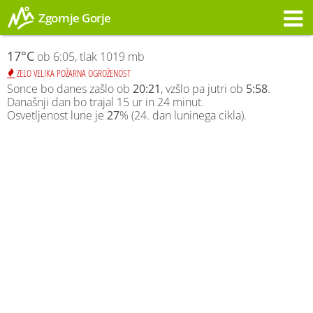
Zgornje Gorje
Opozorilo
17°C
ob 6:05, tlak 1019 mb
ZELO VELIKA POŽARNA OGROŽENOST
Sonce bo danes zašlo ob
20:21
, vzšlo pa jutri ob
5:58
.
Današnji dan bo trajal 15 ur in 24 minut.
Osvetljenost lune je
27
% (24. dan luninega cikla).