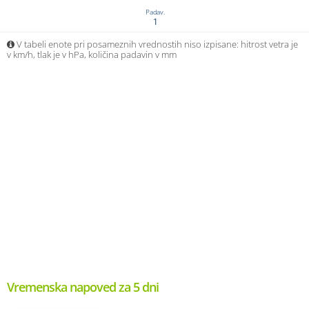
Padav.
1
V tabeli enote pri posameznih vrednostih niso izpisane: hitrost vetra je
v km/h, tlak je v hPa, količina padavin v mm
Vremenska napoved za 5 dni