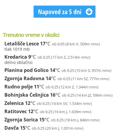
Napoved za 5 dni
Trenutno vreme v okolici
Letališče Lesce
17
°C
ob 6:05 (8 km V, 509m nmv)
tlak 1019 mb
Kredarica
9
°C
ob 6:25 (17 km Z, 2.514m nmv)
delno oblačno
Planina pod Golico
14
°C
ob 6:25 (10 km S, 957m nmv)
Zgornja Radovna
14
°C
ob 6:25 (11 km SZ, 777m nmv)
Rudno polje
11
°C
ob 6:25 (12 km Z, 1.344m nmv)
Bohinjska Češnjica
16
°C
ob 6:25 (14 km JZ, 596m nmv)
Zelenica
12
°C
ob 6:25 (14 km SV, 1.534m nmv)
Ratitovec
12
°C
ob 6:25 (16 km J, 1.639m nmv)
Zgornja Sorica
15
°C
ob 6:25 (18 km J, 846m nmv)
Davča
15
°C
ob 6:25 (20 km J, 1.001m nmv)