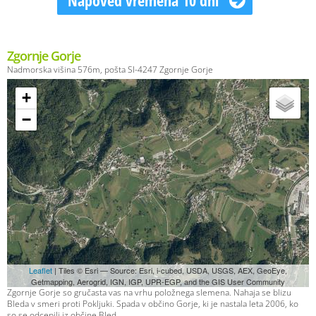
Napoved vremena 10 dni
Zgornje Gorje
Nadmorska višina 576m, pošta SI-4247 Zgornje Gorje
+
−
Leaflet
| Tiles © Esri — Source: Esri, i-cubed, USDA, USGS, AEX, GeoEye,
Getmapping, Aerogrid, IGN, IGP, UPR-EGP, and the GIS User Community
Zgornje Gorje so gručasta vas na vrhu položnega slemena. Nahaja se blizu
Bleda v smeri proti Pokljuki. Spada v občino Gorje, ki je nastala leta 2006, ko
so se odcepili iz občine Bled.