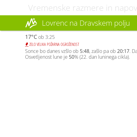
Vremenske razmere in napo
Lovrenc na Dravskem polju
17°C
ob 3:25
ZELO VELIKA POŽARNA OGROŽENOST
Sonce bo danes vzšlo ob
5:48
, zašlo pa ob
20:17
. D
Osvetljenost lune je
50
% (22. dan luninega cikla).