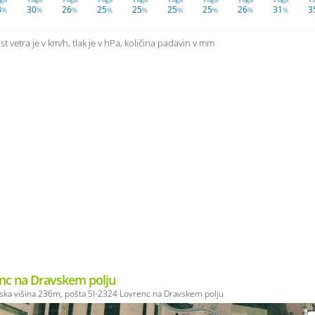
3
30
26
25
25
25
25
26
31
3
%
%
%
%
%
%
%
%
%
t vetra je v km/h, tlak je v hPa, količina padavin v mm
nc na Dravskem polju
ka višina 236m, pošta SI-2324 Lovrenc na Dravskem polju