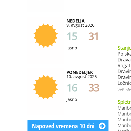
NEDELJA
9. avgust 2026
15
31
Stanje
jasno
Polsk
Drava
Rogat
Dravi
PONEDELJEK
10. avgust 2026
Dravi
Ložni
16
33
Več inf
jasno
Splet
Maribo
Maribo
Maribo
Napoved vremena 10 dni
Maribor