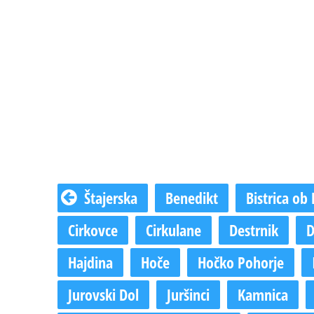
Štajerska
Benedikt
Bistrica ob 
Cirkovce
Cirkulane
Destrnik
D
Hajdina
Hoče
Hočko Pohorje
Jurovski Dol
Juršinci
Kamnica