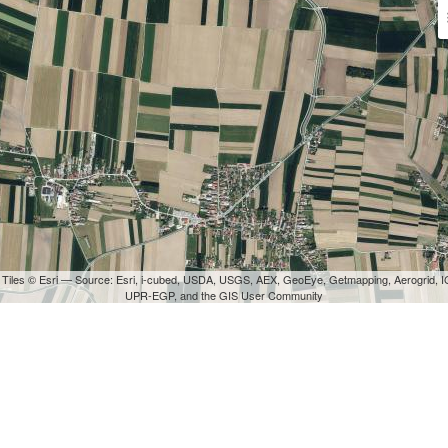
 Tiles © Esri — Source: Esri, i-cubed, USDA, USGS, AEX, GeoEye, Getmapping, Aerogrid, I
UPR-EGP, and the GIS User Community