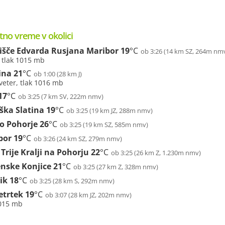
tno vreme v okolici
lišče Edvarda Rusjana Maribor
19
°C
ob 3:26 (14 km SZ, 264m nm
, tlak 1015 mb
ina
21
°C
ob 1:00 (28 km J)
veter, tlak 1016 mb
17
°C
ob 3:25 (7 km SV, 222m nmv)
ška Slatina
19
°C
ob 3:25 (19 km JZ, 288m nmv)
o Pohorje
26
°C
ob 3:25 (19 km SZ, 585m nmv)
bor
19
°C
ob 3:26 (24 km SZ, 279m nmv)
 Trije Kralji na Pohorju
22
°C
ob 3:25 (26 km Z, 1.230m nmv)
enske Konjice
21
°C
ob 3:25 (27 km Z, 328m nmv)
ik
18
°C
ob 3:25 (28 km S, 292m nmv)
etrtek
19
°C
ob 3:07 (28 km JZ, 202m nmv)
1015 mb