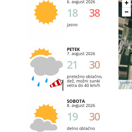
6. avgust 2026
+
18
38
−
jasno
PETEK
7. avgust 2026
21
30
pretežno oblačno,
dež, možni sunki
Leaflet
|
vetra do 40 km/h
SOBOTA
8. avgust 2026
19
30
delno oblačno