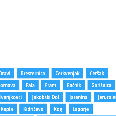
Dravi
Bresternica
Cerkvenjak
Ceršak
ornava
Fala
Fram
Gačnik
Gorišnica
Ivanjkovci
Jakobski Dol
Jarenina
Jeruzal
Kapla
Kidričevo
Kog
Laporje