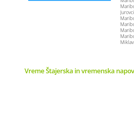
Maribor
Maribo
Jurovc
Maribo
Maribo
Maribo
Maribo
Miklav
Vreme Štajerska in vremenska napov