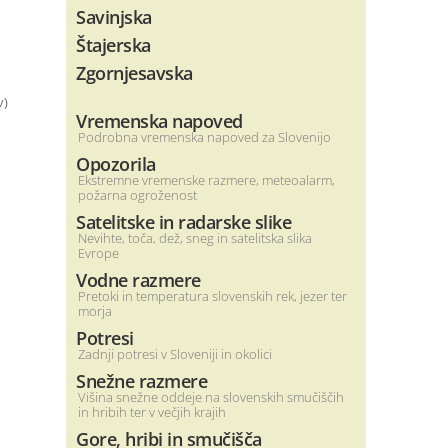
Savinjska
Štajerska
Zgornjesavska
v)
Vremenska napoved
Podrobna vremenska napoved za Slovenijo
Opozorila
Ekstremne vremenske razmere, meteoalarm,
požarna ogroženost
Satelitske in radarske slike
Nevihte, toča, dež, sneg in satelitska slika
Evrope
Vodne razmere
Pretoki in temperatura slovenskih rek, jezer ter
morja
Potresi
Zadnji potresi v Sloveniji in okolici
Snežne razmere
Višina snežne oddeje na slovenskih smučiščih
in hribih ter v večjih krajih
Gore, hribi in smučišča