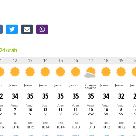
24 urah
1
12
13
14
15
16
17
18
19
o
Jasno
Jasno
Jasno
Jasno
Jasno
Zmerno
Jasno
Jasno
Jas
oblačno
2
34
35
35
35
35
35
34
32
ter
Veter
Veter
Veter
Veter
Veter
Veter
Veter
Veter
Ve
5
7
10
13
11
11
10
10
8
V
V
V
V
V
VSV
VSV
SV
SV
ak
Tlak
Tlak
Tlak
Tlak
Tlak
Tlak
Tlak
Tlak
T
16
1016
1015
1014
1014
1013
1013
1012
1012
1
aga
Vlaga
Vlaga
Vlaga
Vlaga
Vlaga
Vlaga
Vlaga
Vlaga
Vl