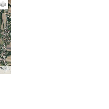
GN, IGP,