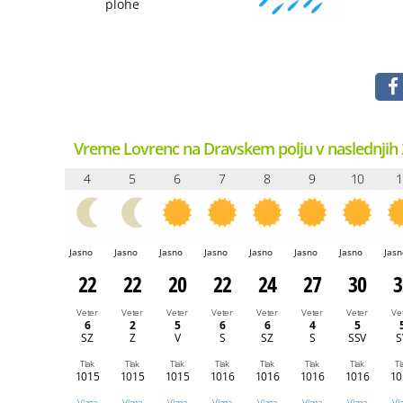
plohe
Vreme Lovrenc na Dravskem polju v naslednjih 
4
5
6
7
8
9
10
1
Jasno
Jasno
Jasno
Jasno
Jasno
Jasno
Jasno
Jasn
22
22
20
22
24
27
30
3
Veter
Veter
Veter
Veter
Veter
Veter
Veter
Ve
6
2
5
6
6
4
5
SZ
Z
V
S
SZ
S
SSV
S
Tlak
Tlak
Tlak
Tlak
Tlak
Tlak
Tlak
Tl
1015
1015
1015
1016
1016
1016
1016
10
Vlaga
Vlaga
Vlaga
Vlaga
Vlaga
Vlaga
Vlaga
Vl