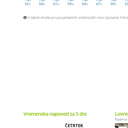
52
54
61
59
54
47
39
3
%
%
%
%
%
%
%
V tabeli enote pri posameznih vrednostih niso izpisane: hitros
Vremenska napoved za 5 dni
Lovre
Nadmors
ČETRTEK