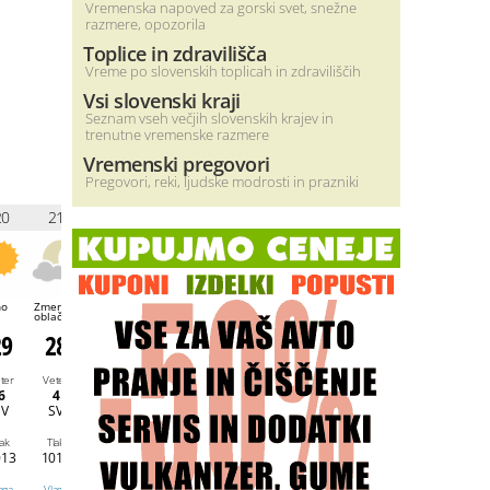
Vremenska napoved za gorski svet, snežne
razmere, opozorila
Toplice in zdravilišča
Vreme po slovenskih toplicah in zdraviliščih
Vsi slovenski kraji
Seznam vseh večjih slovenskih krajev in
trenutne vremenske razmere
Vremenski pregovori
Pregovori, reki, ljudske modrosti in prazniki
20
21
22
23
0
1
2
3
no
Zmerno
Jasno
Zmerno
Jasno
Jasno
Jasno
Jasno
oblačno
oblačno
29
28
27
26
25
24
23
23
ter
Veter
Veter
Veter
Veter
Veter
Veter
Veter
6
4
2
9
15
13
14
14
SV
SV
SV
SSV
S
S
S
S
lak
Tlak
Tlak
Tlak
Tlak
Tlak
Tlak
Tlak
013
1013
1013
1013
1014
1015
1015
1015
aga
Vlaga
Vlaga
Vlaga
Vlaga
Vlaga
Vlaga
Vlaga