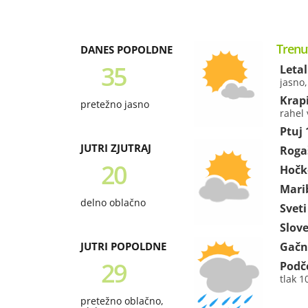
Trenu
DANES POPOLDNE
35
Leta
jasno
Krap
pretežno jasno
rahel 
Ptuj
JUTRI ZJUTRAJ
Roga
20
Hočk
Mari
delno oblačno
Sveti
Slov
JUTRI POPOLDNE
Gačn
29
Podč
tlak 
pretežno oblačno,