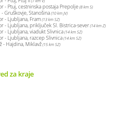
 - Ptuj, Ptuj II
(7 km V)
r - Ptuj, cestninska postaja Prepolje
(8 km S)
i - Gruškovje, Stanošina
(10 km JV)
r - Ljubljana, Fram
(13 km SZ)
r - Ljubljana, priključek Sl. Bistrica-sever
(14 km Z)
r - Ljubljana, viadukt Slivnica
(14 km SZ)
r - Ljubljana, razcep Slivnica
(14 km SZ)
ž - Hajdina, Miklavž
(15 km SZ)
ed za kraje