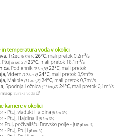
 in temperatura voda v okolici
ava
, Tržec
26°C
, mali pretok 0,2m³/s
(8 km V)
, Ptuj
25°C
, mali pretok 18,1m³/s
(8 km SV)
nica
, Podlehnik
22°C
, mali pretok
(9 km JV)
nja
, Videm
24°C
, mali pretok 0,9m³/s
(10 km V)
nja
, Makole
24°C
, mali pretok 0,7m³/s
(11 km JZ)
ca
, Spodnja Ložnica
24°C
, mali pretok 0,1m³/s
(11 km JZ)
ormacij:
Izvirska voda
ne kamere v okolici
r - Ptuj, viadukt Hajdina
(5 km SV)
r - Ptuj, Hajdina II
(5 km SV)
r Ptuj, počivališču Dravsko polje - jug
(6 km S)
 - Ptuj, Ptuj I
(6 km V)