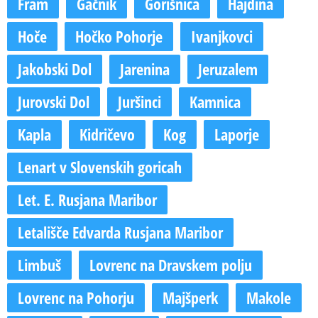
Fram
Gačnik
Gorišnica
Hajdina
Hoče
Hočko Pohorje
Ivanjkovci
Jakobski Dol
Jarenina
Jeruzalem
Jurovski Dol
Juršinci
Kamnica
Kapla
Kidričevo
Kog
Laporje
Lenart v Slovenskih goricah
Let. E. Rusjana Maribor
Letališče Edvarda Rusjana Maribor
Limbuš
Lovrenc na Dravskem polju
Lovrenc na Pohorju
Majšperk
Makole