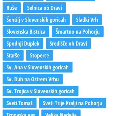
Ruše
Selnica ob Dravi
Šentilj v Slovenskih goricah
Sladki Vrh
Slovenska Bistrica
Šmartno na Pohorju
Spodnji Duplek
Središče ob Dravi
Starše
Stoperce
Sv. Ana v Slovenskih goricah
Sv. Duh na Ostrem Vrhu
Sv. Trojica v Slovenskih goricah
Sveti Tomaž
Sveti Trije Kralji na Pohorju
Trnovska vas
Velika Nedelja