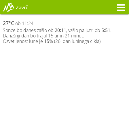
Zavrč
Opozorilo
27°C
ob 11:24
Sonce bo danes zašlo ob
20:11
, vzšlo pa jutri ob
5:51
.
Današnji dan bo trajal 15 ur in 21 minut.
Osvetljenost lune je
15
% (26. dan luninega cikla).