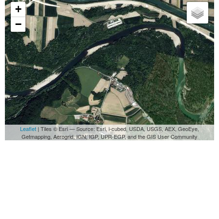
+
−
Leaflet
| Tiles © Esri — Source: Esri, i-cubed, USDA, USGS, AEX, GeoEye,
Getmapping, Aerogrid, IGN, IGP, UPR-EGP, and the GIS User Community