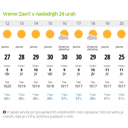
Vreme Zavrč v naslednjih 24 urah
12
13
14
15
16
17
18
19
20
Jasno
Jasno
Jasno
Jasno
Zmerno
Jasno
Zmerno
Jasno
Jasno
oblačno
oblačno
27
28
29
30
30
30
29
28
25
Veter
Veter
Veter
Veter
Veter
Veter
Veter
Veter
Veter
5
8
10
9
9
9
10
11
11
VJV
JV
JV
VJV
JV
JV
JJV
JV
JV
Tlak
Tlak
Tlak
Tlak
Tlak
Tlak
Tlak
Tlak
Tlak
1020
1019
1019
1018
1017
1017
1017
1017
1017
Vlaga
Vlaga
Vlaga
Vlaga
Vlaga
Vlaga
Vlaga
Vlaga
Vlaga
40
38
38
38
37
37
38
47
51
%
%
%
%
%
%
%
%
%
V tabeli enote pri posameznih vrednostih niso izpisane: hitrost vetra je
v km/h, tlak je v hPa, količina padavin v mm