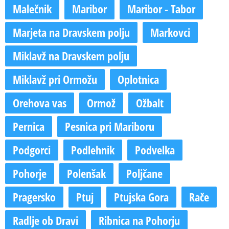
Malečnik
Maribor
Maribor - Tabor
Marjeta na Dravskem polju
Markovci
Miklavž na Dravskem polju
Miklavž pri Ormožu
Oplotnica
Orehova vas
Ormož
Ožbalt
Pernica
Pesnica pri Mariboru
Podgorci
Podlehnik
Podvelka
Pohorje
Polenšak
Poljčane
Pragersko
Ptuj
Ptujska Gora
Rače
Radlje ob Dravi
Ribnica na Pohorju