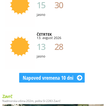
15
30
jasno
ČETRTEK
13. avgust 2026
13
28
jasno
Napoved vremena 10 dni
Zavrč
Nadmorska višina 202m, pošta SI-2283 Zavrč