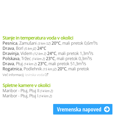
Stanje in temperatura voda v okolici
Pesnica
, Zamušani
20°C
, mali pretok 0,6m³/s
(3 km SZ)
Drava
, Borl
24°C
(5 km JZ)
Dravinja
, Videm
24°C
, mali pretok 1,3m³/s
(12 km Z)
Polskava
, Tržec
23°C
, mali pretok 0,3m³/s
(14 km Z)
Drava
, Ptuj
23°C
, mali pretok 51,3m³/s
(14 km Z)
Rogatnica
, Podlehnik
20°C
, mali pretok
(15 km JZ)
Več informacij:
Izvirska voda
Spletne kamere v okolici
Maribor - Ptuj, Ptuj II
(14 km Z)
Maribor - Ptuj, Ptuj I
(14 km Z)
Vremenska napoved