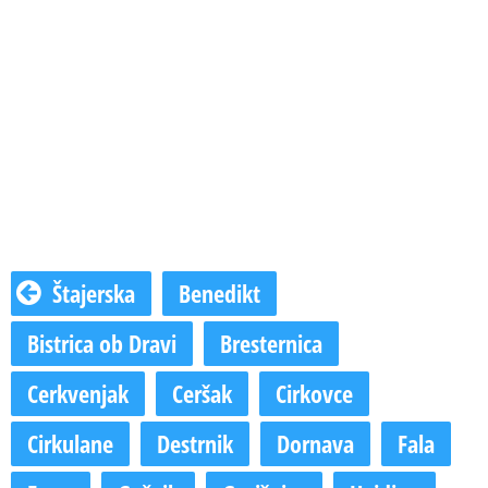
Štajerska
Benedikt
Bistrica ob Dravi
Bresternica
Cerkvenjak
Ceršak
Cirkovce
Cirkulane
Destrnik
Dornava
Fala