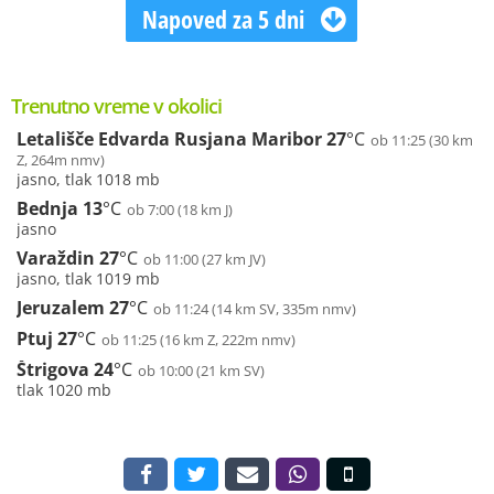
Napoved za 5 dni
Trenutno vreme v okolici
Letališče Edvarda Rusjana Maribor
27
°C
ob 11:25 (30 km
Z, 264m nmv)
jasno, tlak 1018 mb
Bednja
13
°C
ob 7:00 (18 km J)
jasno
Varaždin
27
°C
ob 11:00 (27 km JV)
jasno, tlak 1019 mb
Jeruzalem
27
°C
ob 11:24 (14 km SV, 335m nmv)
Ptuj
27
°C
ob 11:25 (16 km Z, 222m nmv)
Štrigova
24
°C
ob 10:00 (21 km SV)
tlak 1020 mb