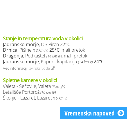
Stanje in temperatura voda v okolici
Jadransko morje
, OB Piran
27°C
Drnica
, Pišine
25°C
, mali pretok
(12 km JV)
Dragonja
, Podkaštel
, mali pretok
(14 km JV)
Jadransko morje
, Koper - kapitanija
24°C
(14 km V)
Več informacij:
Izvirska voda
Spletne kamere v okolici
Valeta - Sečovlje, Valeta
(6 km JV)
Letališče Portorož
(10 km JV)
Škofije - Lazaret, Lazaret
(15 km V)
Vremenska napoved