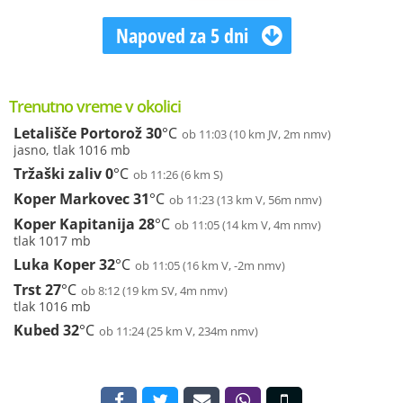
Napoved za 5 dni
Trenutno vreme v okolici
Letališče Portorož
30
°C
ob 11:03 (10 km JV, 2m nmv)
jasno, tlak 1016 mb
Tržaški zaliv
0
°C
ob 11:26 (6 km S)
Koper Markovec
31
°C
ob 11:23 (13 km V, 56m nmv)
Koper Kapitanija
28
°C
ob 11:05 (14 km V, 4m nmv)
tlak 1017 mb
Luka Koper
32
°C
ob 11:05 (16 km V, -2m nmv)
Trst
27
°C
ob 8:12 (19 km SV, 4m nmv)
tlak 1016 mb
Kubed
32
°C
ob 11:24 (25 km V, 234m nmv)