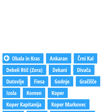
Obala in Kras
Ankaran
Črni Kal
Debeli Rtič (Zora)
Dekani
Divača
Dutovlje
Fiesa
Godnje
Gračišče
Izola
Komen
Koper
Koper Kapitanija
Koper Markovec