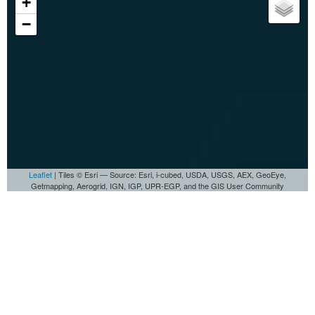
+
−
Leaflet
| Tiles © Esri — Source: Esri, i-cubed, USDA, USGS, AEX, GeoEye,
Getmapping, Aerogrid, IGN, IGP, UPR-EGP, and the GIS User Community