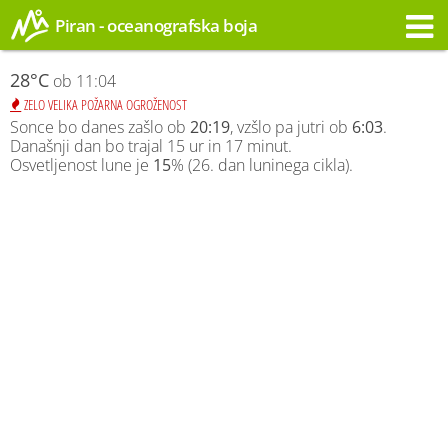
Piran - oceanografska boja
Opozorilo
28°C
ob 11:04
ZELO VELIKA POŽARNA OGROŽENOST
Sonce bo danes zašlo ob
20:19
, vzšlo pa jutri ob
6:03
.
Današnji dan bo trajal 15 ur in 17 minut.
Osvetljenost lune je
15
% (26. dan luninega cikla).