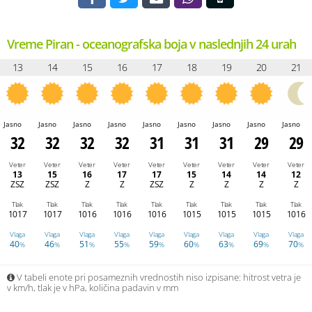
Vreme Piran - oceanografska boja v naslednjih 24 urah
13
14
15
16
17
18
19
20
21
Jasno
Jasno
Jasno
Jasno
Jasno
Jasno
Jasno
Jasno
Jasno
32
32
32
32
31
31
31
29
29
Veter
Veter
Veter
Veter
Veter
Veter
Veter
Veter
Veter
13
15
16
17
17
15
14
14
12
ZSZ
ZSZ
Z
Z
ZSZ
Z
Z
Z
Z
Tlak
Tlak
Tlak
Tlak
Tlak
Tlak
Tlak
Tlak
Tlak
1017
1017
1016
1016
1016
1015
1015
1015
1016
Vlaga
Vlaga
Vlaga
Vlaga
Vlaga
Vlaga
Vlaga
Vlaga
Vlaga
40
46
51
55
59
60
63
69
70
%
%
%
%
%
%
%
%
%
V tabeli enote pri posameznih vrednostih niso izpisane: hitrost vetra je
v km/h, tlak je v hPa, količina padavin v mm