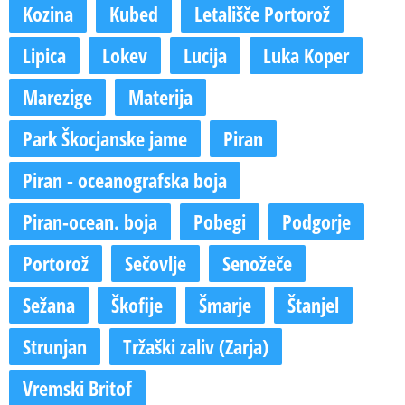
Kozina
Kubed
Letališče Portorož
Lipica
Lokev
Lucija
Luka Koper
Marezige
Materija
Park Škocjanske jame
Piran
Piran - oceanografska boja
Piran-ocean. boja
Pobegi
Podgorje
Portorož
Sečovlje
Senožeče
Sežana
Škofije
Šmarje
Štanjel
Strunjan
Tržaški zaliv (Zarja)
Vremski Britof