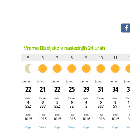
Vreme Bizeljsko v naslednjih 24 urah
5
6
7
8
9
10
11
1
Jasno
Jasno
Jasno
Jasno
Jasno
Jasno
Jasno
Jasn
22
21
22
25
29
31
34
3
Veter
Veter
Veter
Veter
Veter
Veter
Veter
Ve
4
3
5
6
4
5
8
1
SSZ
SSV
SSZ
SZ
S
SSV
SV
Tlak
Tlak
Tlak
Tlak
Tlak
Tlak
Tlak
Tl
1015
1015
1015
1015
1016
1016
1015
10
Vlaga
Vlaga
Vlaga
Vlaga
Vlaga
Vlaga
Vlaga
Vl