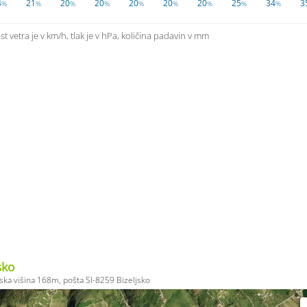
4
21
20
20
20
20
20
25
34
3
%
%
%
%
%
%
%
%
%
t vetra je v km/h, tlak je v hPa, količina padavin v mm
sko
ka višina 168m, pošta SI-8259 Bizeljsko