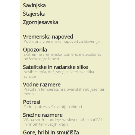
Savinjska
Štajerska
Zgornjesavska
Vremenska napoved
Podrobna vremenska napoved za Slovenijo
Opozorila
Ekstremne vremenske razmere, meteoalarm,
požarna ogroženost
Satelitske in radarske slike
Nevihte, toča, dež, sneg in satelitska slika
Evrope
Vodne razmere
Pretoki in temperatura slovenskih rek, jezer ter
morja
Potresi
Zadnji potresi v Sloveniji in okolici
Snežne razmere
Višina snežne oddeje na slovenskih smučiščih
in hribih ter v večjih krajih
Gore, hribi in smučišča