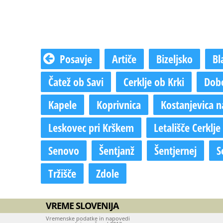
Posavje
Artiče
Bizeljsko
Bl
Čatež ob Savi
Cerklje ob Krki
Dob
Kapele
Koprivnica
Kostanjevica n
Leskovec pri Krškem
Letališče Cerklje
Senovo
Šentjanž
Šentjernej
S
Tržišče
Zdole
VREME SLOVENIJA
Vremenske podatke in napovedi