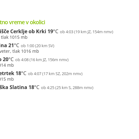
tno vreme v okolici
išče Cerklje ob Krki
19
°C
ob 4:03 (19 km JZ, 154m nmv)
, tlak 1015 mb
ina
21
°C
ob 1:00 (20 km SV)
veter, tlak 1016 mb
o
20
°C
ob 4:08 (16 km JZ, 156m nmv)
1014 mb
etrtek
18
°C
ob 4:07 (17 km SZ, 202m nmv)
1015 mb
ška Slatina
18
°C
ob 4:25 (25 km S, 288m nmv)