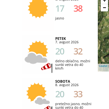
+
17
38
−
jasno
PETEK
7. avgust 2026
20
32
delno oblačno, možni
sunki vetra do 40
Leaflet
|
km/h
SOBOTA
8. avgust 2026
20
33
pretežno jasno, možni
sunki vetra do 40