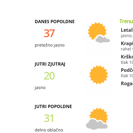
Trenu
DANES POPOLDNE
37
Letal
jasno
Krap
pretežno jasno
rahel 
Kršk
tlak 
JUTRI ZJUTRAJ
Podč
20
tlak 
Roga
jasno
JUTRI POPOLDNE
31
delno oblačno