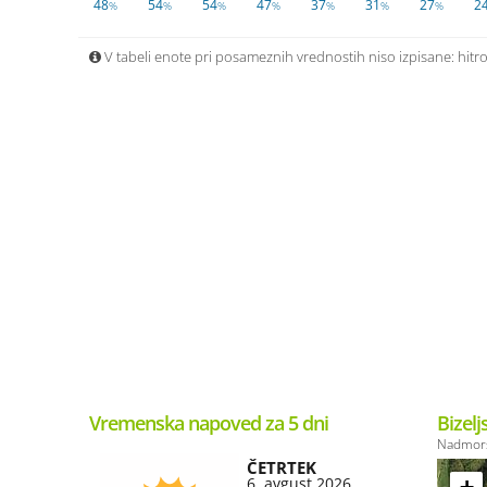
48
54
54
47
37
31
27
2
%
%
%
%
%
%
%
V tabeli enote pri posameznih vrednostih niso izpisane: hitros
Vremenska napoved za 5 dni
Bizelj
Nadmors
ČETRTEK
6. avgust 2026