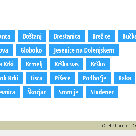
anca
Boštanj
Brestanica
Brežice
Bučk
ova
Globoko
Jesenice na Dolenjskem
a Krki
Krmelj
Krška vas
Krško
 ob Krki
Lisca
Pišece
Podbočje
Raka
evnica
Škocjan
Sromlje
Studenec
O teh straneh
O