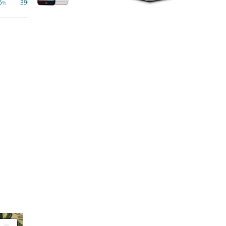
5
39
42
46
43
51
58
60
%
%
%
%
%
%
%
%