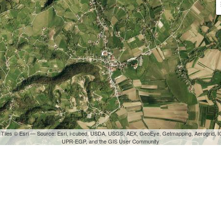
 Tiles © Esri — Source: Esri, i-cubed, USDA, USGS, AEX, GeoEye, Getmapping, Aerogrid, I
UPR-EGP, and the GIS User Community