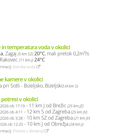
 in temperatura voda v okolici
ca
, Zagaj
20°C
, mali pretok 0,2m³/s
(5 km SZ)
 Rakovec
24°C
(11 km J)
ormacij:
Izvirska voda
ne kamere v okolici
a pri Sotli - Bizeljsko, Bizeljsko
(4 km S)
 potresi v okolici
- 11 km J od Brežic
.2026 ob 17:19
(25 km JZ)
- 12 km S od Zagreba
.2026 ob 4:11
(25 km JV)
- 10 km SZ od Zagreba
.2026 ob 3:28
(21 km JV)
- 10 km J od Obrežja
2026 ob 12:25
(28 km J)
ormacij:
Potresi v Sloveniji