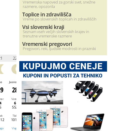
Vremenska napoved za gorski svet, snežne
razmere, opozorila
Toplice in zdravilišča
Vreme po slovenskih toplicah in zdraviliščih
Vsi slovenski kraji
Seznam vseh večjih slovenskih krajev in
trenutne vremenske razmere
Vremenski pregovori
Pregovori, reki, ljudske modrosti in prazniki
21
22
23
0
1
2
3
4
no
Jasno
Jasno
Jasno
Jasno
Jasno
Jasno
Jasno
29
28
26
24
25
26
25
24
ter
Veter
Veter
Veter
Veter
Veter
Veter
Veter
4
6
6
8
16
15
14
13
S
SSZ
SZ
S
S
SSV
SV
SSV
lak
Tlak
Tlak
Tlak
Tlak
Tlak
Tlak
Tlak
012
1012
1013
1013
1014
1014
1014
1014
aga
Vlaga
Vlaga
Vlaga
Vlaga
Vlaga
Vlaga
Vlaga