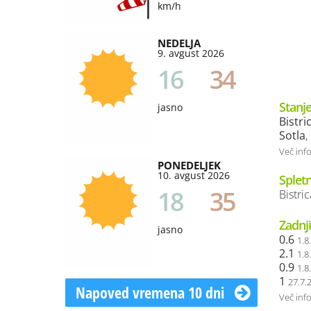
km/h
NEDELJA
9. avgust 2026
16
34
Stanje
jasno
Bistri
Sotla
,
Več inf
PONEDELJEK
10. avgust 2026
Splet
18
35
Bistric
Zadnji
jasno
0.6
1.8
2.1
1.8
0.9
1.8
1
27.7.
Napoved vremena 10 dni
Več inf