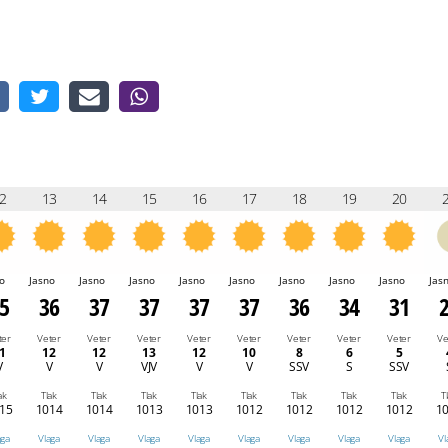
2
13
14
15
16
17
18
19
20
o
Jasno
Jasno
Jasno
Jasno
Jasno
Jasno
Jasno
Jasno
Jas
5
36
37
37
37
37
36
34
31
ter
Veter
Veter
Veter
Veter
Veter
Veter
Veter
Veter
Ve
1
12
12
13
12
10
8
6
5
V
V
V
VJV
V
V
SSV
S
SSV
ak
Tlak
Tlak
Tlak
Tlak
Tlak
Tlak
Tlak
Tlak
T
15
1014
1014
1013
1013
1012
1012
1012
1012
1
aga
Vlaga
Vlaga
Vlaga
Vlaga
Vlaga
Vlaga
Vlaga
Vlaga
Vl