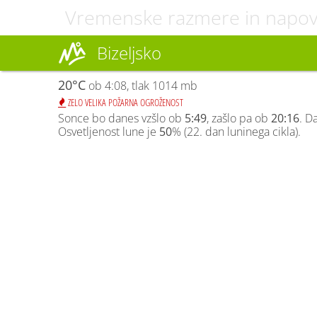
Vremenske razmere in napo
Bizeljsko
20°C
ob 4:08, tlak 1014 mb
ZELO VELIKA POŽARNA OGROŽENOST
Sonce bo danes vzšlo ob
5:49
, zašlo pa ob
20:16
. D
Osvetljenost lune je
50
% (22. dan luninega cikla).