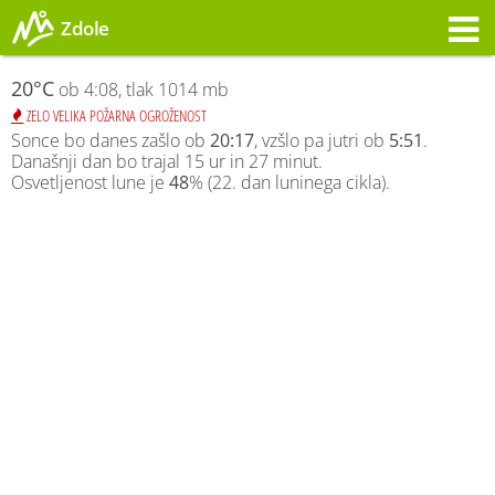
Zdole
Opozorilo
20°C
ob 4:08, tlak 1014 mb
ZELO VELIKA POŽARNA OGROŽENOST
Sonce bo danes zašlo ob
20:17
, vzšlo pa jutri ob
5:51
.
Današnji dan bo trajal 15 ur in 27 minut.
Osvetljenost lune je
48
% (22. dan luninega cikla).