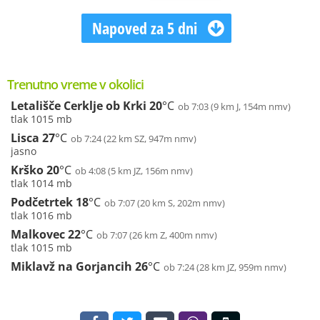
Napoved za 5 dni
Trenutno vreme v okolici
Letališče Cerklje ob Krki
20
°C
ob 7:03 (9 km J, 154m nmv)
tlak 1015 mb
Lisca
27
°C
ob 7:24 (22 km SZ, 947m nmv)
jasno
Krško
20
°C
ob 4:08 (5 km JZ, 156m nmv)
tlak 1014 mb
Podčetrtek
18
°C
ob 7:07 (20 km S, 202m nmv)
tlak 1016 mb
Malkovec
22
°C
ob 7:07 (26 km Z, 400m nmv)
tlak 1015 mb
Miklavž na Gorjancih
26
°C
ob 7:24 (28 km JZ, 959m nmv)