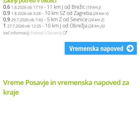
Zadnji potresi v okolici
0.6
- 11 km J od Brežic
1.8.2026 ob 17:19
(19 km J)
0.9
- 10 km SZ od Zagreba
1.8.2026 ob 3:28
(29 km V)
0.9
- 5 km Z od Sevnice
29.7.2026 ob 7:43
(24 km Z)
1
- 10 km J od Obrežja
27.7.2026 ob 12:25
(28 km JV)
Več informacij:
Potresi v Sloveniji
Vremenska napoved
Vreme Posavje in vremenska napoved za
kraje