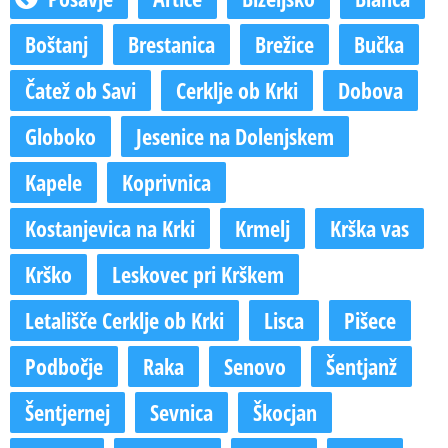
Boštanj
Brestanica
Brežice
Bučka
Čatež ob Savi
Cerklje ob Krki
Dobova
Globoko
Jesenice na Dolenjskem
Kapele
Koprivnica
Kostanjevica na Krki
Krmelj
Krška vas
Krško
Leskovec pri Krškem
Letališče Cerklje ob Krki
Lisca
Pišece
Podbočje
Raka
Senovo
Šentjanž
Šentjernej
Sevnica
Škocjan