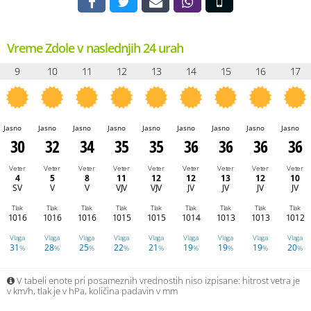
Vreme Zdole v naslednjih 24 urah
9
10
11
12
13
14
15
16
17
Jasno
Jasno
Jasno
Jasno
Jasno
Jasno
Jasno
Jasno
Jasno
30
32
34
35
35
36
36
36
36
Veter
Veter
Veter
Veter
Veter
Veter
Veter
Veter
Veter
4
5
8
11
12
12
13
12
10
SV
V
V
VJV
VJV
JV
JV
JV
JV
Tlak
Tlak
Tlak
Tlak
Tlak
Tlak
Tlak
Tlak
Tlak
1016
1016
1016
1015
1015
1014
1013
1013
1012
Vlaga
Vlaga
Vlaga
Vlaga
Vlaga
Vlaga
Vlaga
Vlaga
Vlaga
31
28
25
22
21
19
19
19
20
%
%
%
%
%
%
%
%
%
V tabeli enote pri posameznih vrednostih niso izpisane: hitrost vetra je
v km/h, tlak je v hPa, količina padavin v mm