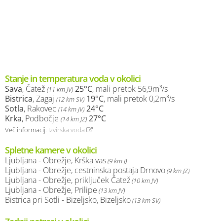
Stanje in temperatura voda v okolici
Sava
, Čatež
25°C
, mali pretok 56,9m³/s
(11 km JV)
Bistrica
, Zagaj
19°C
, mali pretok 0,2m³/s
(12 km SV)
Sotla
, Rakovec
24°C
(14 km JV)
Krka
, Podbočje
27°C
(14 km JZ)
Več informacij:
Izvirska voda
Spletne kamere v okolici
Ljubljana - Obrežje, Krška vas
(9 km J)
Ljubljana - Obrežje, cestninska postaja Drnovo
(9 km JZ)
Ljubljana - Obrežje, priključek Čatež
(10 km JV)
Ljubljana - Obrežje, Prilipe
(13 km JV)
Bistrica pri Sotli - Bizeljsko, Bizeljsko
(13 km SV)