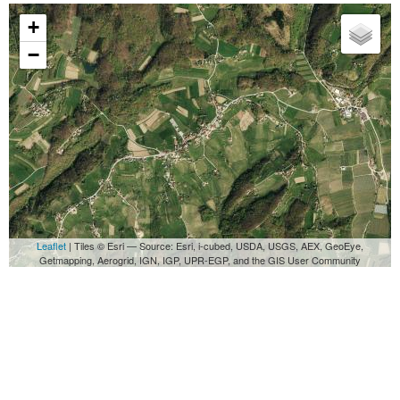
+
−
Leaflet
| Tiles © Esri — Source: Esri, i-cubed, USDA, USGS, AEX, GeoEye,
Getmapping, Aerogrid, IGN, IGP, UPR-EGP, and the GIS User Community