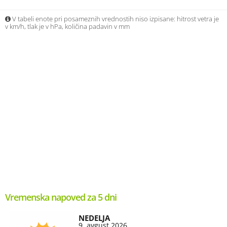
V tabeli enote pri posameznih vrednostih niso izpisane: hitrost vetra je
v km/h, tlak je v hPa, količina padavin v mm
Vremenska napoved za 5 dni
NEDELJA
9. avgust 2026