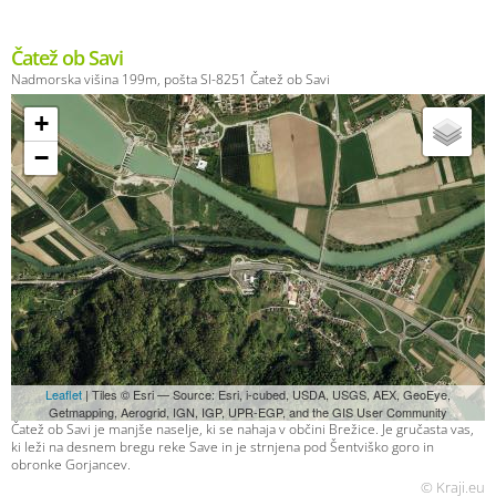
Čatež ob Savi
Nadmorska višina 199m, pošta SI-8251 Čatež ob Savi
+
−
Leaflet
| Tiles © Esri — Source: Esri, i-cubed, USDA, USGS, AEX, GeoEye,
Getmapping, Aerogrid, IGN, IGP, UPR-EGP, and the GIS User Community
Čatež ob Savi je manjše naselje, ki se nahaja v občini Brežice. Je gručasta vas,
ki leži na desnem bregu reke Save in je strnjena pod Šentviško goro in
obronke Gorjancev.
© Kraji.eu