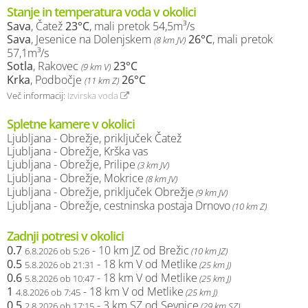
Stanje in temperatura voda v okolici
Sava
, Čatež
23°C
, mali pretok 54,5m³/s
Sava
, Jesenice na Dolenjskem
26°C
, mali pretok
(8 km JV)
57,1m³/s
Sotla
, Rakovec
23°C
(9 km V)
Krka
, Podbočje
26°C
(11 km Z)
Več informacij:
Izvirska voda
Spletne kamere v okolici
Ljubljana - Obrežje, priključek Čatež
Ljubljana - Obrežje, Krška vas
Ljubljana - Obrežje, Prilipe
(3 km JV)
Ljubljana - Obrežje, Mokrice
(8 km JV)
Ljubljana - Obrežje, priključek Obrežje
(9 km JV)
Ljubljana - Obrežje, cestninska postaja Drnovo
(10 km Z)
Zadnji potresi v okolici
0.7
- 10 km JZ od Brežic
6.8.2026 ob 5:26
(10 km JZ)
0.5
- 18 km V od Metlike
5.8.2026 ob 21:31
(25 km J)
0.6
- 18 km V od Metlike
5.8.2026 ob 10:47
(25 km J)
1
- 18 km V od Metlike
4.8.2026 ob 7:45
(25 km J)
0.5
- 3 km SZ od Sevnice
2.8.2026 ob 17:15
(29 km SZ)