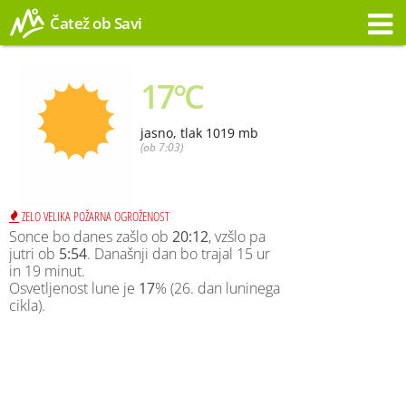
Čatež ob Savi
Opozorilo
17°C
jasno, tlak 1019 mb
(ob 7:03)
ZELO VELIKA POŽARNA OGROŽENOST
Sonce bo danes zašlo ob
20:12
, vzšlo pa
jutri ob
5:54
. Današnji dan bo trajal 15 ur
in 19 minut.
Osvetljenost lune je
17
% (26. dan luninega
cikla).