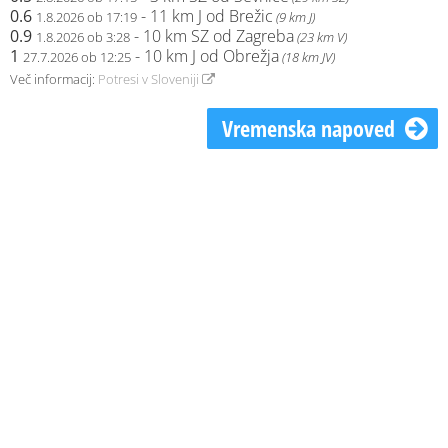
0.6
- 11 km J od Brežic
1.8.2026 ob 17:19
(9 km J)
0.9
- 10 km SZ od Zagreba
1.8.2026 ob 3:28
(23 km V)
1
- 10 km J od Obrežja
27.7.2026 ob 12:25
(18 km JV)
Več informacij:
Potresi v Sloveniji
Vremenska napoved