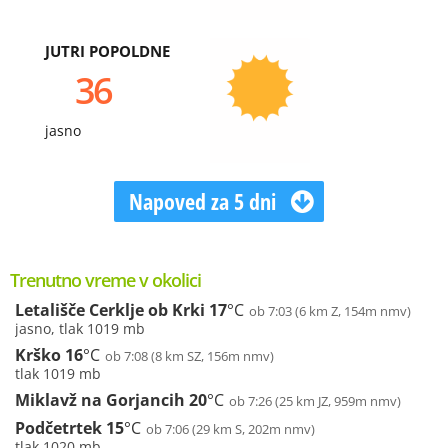
JUTRI POPOLDNE
36
jasno
Napoved za 5 dni
Trenutno vreme v okolici
Letališče Cerklje ob Krki
17
°C
ob 7:03 (6 km Z, 154m nmv)
jasno, tlak 1019 mb
Krško
16
°C
ob 7:08 (8 km SZ, 156m nmv)
tlak 1019 mb
Miklavž na Gorjancih
20
°C
ob 7:26 (25 km JZ, 959m nmv)
Podčetrtek
15
°C
ob 7:06 (29 km S, 202m nmv)
tlak 1020 mb