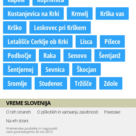
Kostanjevica na Krki
Krmelj
Krška vas
Krško
Leskovec pri Krškem
Letališče Cerklje ob Krki
Lisca
Pišece
Podbočje
Raka
Senovo
Šentjanž
Šentjernej
Sevnica
Škocjan
Sromlje
Studenec
Tržišče
Zdole
VREME SLOVENIJA
O teh straneh
O piškotkih in varovanju zasebnosti
Povezave
Na vrh strani
Vremenske podatke in napovedi
vam posredujemo že od 2013