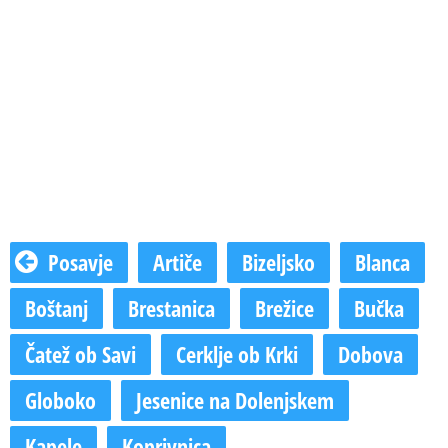
Posavje
Artiče
Bizeljsko
Blanca
Boštanj
Brestanica
Brežice
Bučka
Čatež ob Savi
Cerklje ob Krki
Dobova
Globoko
Jesenice na Dolenjskem
Kapele
Koprivnica