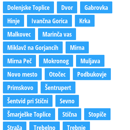
Dolenjske Toplice
Dvor
Gabrovka
Hinje
Ivančna Gorica
Krka
Malkovec
Marinča vas
Miklavž na Gorjancih
Mirna
Mirna Peč
Mokronog
Muljava
Novo mesto
Otočec
Podbukovje
Primskovo
Šentrupert
Šentvid pri Stični
Sevno
Šmarješke Toplice
Stična
Stopiče
Straža
Trebelno
Trebnje