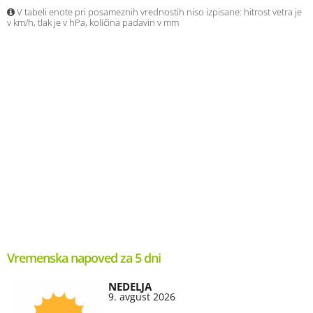
V tabeli enote pri posameznih vrednostih niso izpisane: hitrost vetra je
v km/h, tlak je v hPa, količina padavin v mm
Vremenska napoved za 5 dni
NEDELJA
9. avgust 2026