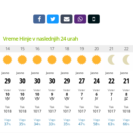
Vreme Hinje v naslednjih 24 urah
14
15
16
17
18
19
20
21
22
Jasno
Jasno
Jasno
Jasno
Jasno
Jasno
Jasno
Jasno
Jasno
29
30
30
30
29
27
24
22
21
Veter
Veter
Veter
Veter
Veter
Veter
Veter
Veter
Veter
10
10
10
9
8
7
6
7
8
VJV
VJV
VJV
VJV
VJV
V
JV
J
JJZ
Tlak
Tlak
Tlak
Tlak
Tlak
Tlak
Tlak
Tlak
Tlak
1018
1018
1017
1017
1017
1017
1017
1017
1018
Vlaga
Vlaga
Vlaga
Vlaga
Vlaga
Vlaga
Vlaga
Vlaga
Vlaga
37
35
34
33
35
47
58
63
66
%
%
%
%
%
%
%
%
%