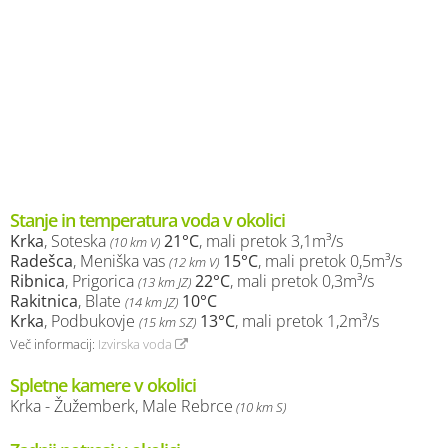
Stanje in temperatura voda v okolici
Krka
, Soteska
21°C
, mali pretok 3,1m³/s
(10 km V)
Radešca
, Meniška vas
15°C
, mali pretok 0,5m³/s
(12 km V)
Ribnica
, Prigorica
22°C
, mali pretok 0,3m³/s
(13 km JZ)
Rakitnica
, Blate
10°C
(14 km JZ)
Krka
, Podbukovje
13°C
, mali pretok 1,2m³/s
(15 km SZ)
Več informacij:
Izvirska voda
Spletne kamere v okolici
Krka - Žužemberk, Male Rebrce
(10 km S)