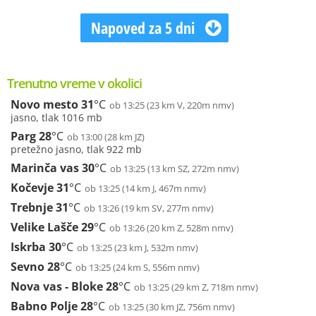
Napoved za 5 dni
Trenutno vreme v okolici
Novo mesto
31
°C
ob 13:25 (23 km V, 220m nmv)
jasno, tlak 1016 mb
Parg
28
°C
ob 13:00 (28 km JZ)
pretežno jasno, tlak 922 mb
Marinča vas
30
°C
ob 13:25 (13 km SZ, 272m nmv)
Kočevje
31
°C
ob 13:25 (14 km J, 467m nmv)
Trebnje
31
°C
ob 13:26 (19 km SV, 277m nmv)
Velike Lašče
29
°C
ob 13:26 (20 km Z, 528m nmv)
Iskrba
30
°C
ob 13:25 (23 km J, 532m nmv)
Sevno
28
°C
ob 13:25 (24 km S, 556m nmv)
Nova vas - Bloke
28
°C
ob 13:25 (29 km Z, 718m nmv)
Babno Polje
28
°C
ob 13:25 (30 km JZ, 756m nmv)