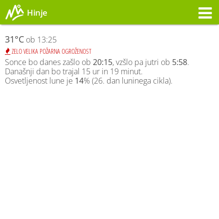
Hinje
Opozorilo
31°C
ob 13:25
ZELO VELIKA POŽARNA OGROŽENOST
Sonce bo danes zašlo ob
20:15
, vzšlo pa jutri ob
5:58
.
Današnji dan bo trajal 15 ur in 19 minut.
Osvetljenost lune je
14
% (26. dan luninega cikla).