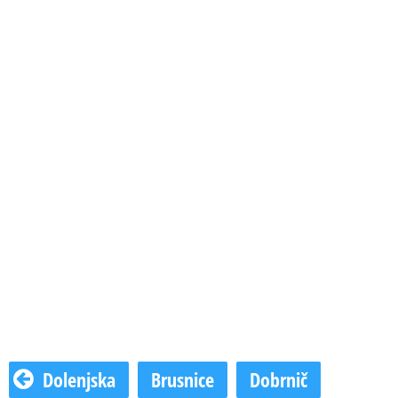
Dolenjska
Brusnice
Dobrnič