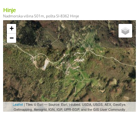
Hinje
Nadmorska višina 501m, pošta SI-8362 Hinje
+
−
Leaflet
| Tiles © Esri — Source: Esri, i-cubed, USDA, USGS, AEX, GeoEye,
Getmapping, Aerogrid, IGN, IGP, UPR-EGP, and the GIS User Community