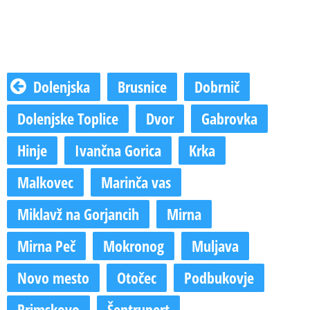
Dolenjska
Brusnice
Dobrnič
Dolenjske Toplice
Dvor
Gabrovka
Hinje
Ivančna Gorica
Krka
Malkovec
Marinča vas
Miklavž na Gorjancih
Mirna
Mirna Peč
Mokronog
Muljava
Novo mesto
Otočec
Podbukovje
Primskovo
Šentrupert