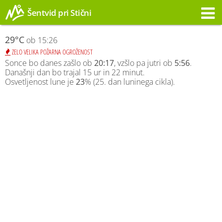
Šentvid pri Stični
Opozorilo
29°C
ob 15:26
ZELO VELIKA POŽARNA OGROŽENOST
Sonce bo danes zašlo ob
20:17
, vzšlo pa jutri ob
5:56
.
Današnji dan bo trajal 15 ur in 22 minut.
Osvetljenost lune je
23
% (25. dan luninega cikla).