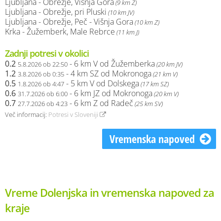
Ljubljana - Obrežje, Višnja Gora
(9 km Z)
Ljubljana - Obrežje, pri Pluski
(10 km JV)
Ljubljana - Obrežje, Peč - Višnja Gora
(10 km Z)
Krka - Žužemberk, Male Rebrce
(11 km J)
Zadnji potresi v okolici
0.2
- 6 km V od Žužemberka
5.8.2026 ob 22:50
(20 km JV)
1.2
- 4 km SZ od Mokronoga
3.8.2026 ob 0:35
(21 km V)
0.5
- 5 km V od Dolskega
1.8.2026 ob 4:47
(17 km SZ)
0.6
- 6 km JZ od Mokronoga
31.7.2026 ob 6:00
(20 km V)
0.7
- 6 km Z od Radeč
27.7.2026 ob 4:23
(25 km SV)
Več informacij:
Potresi v Sloveniji
Vremenska napoved
Vreme Dolenjska in vremenska napoved za
kraje