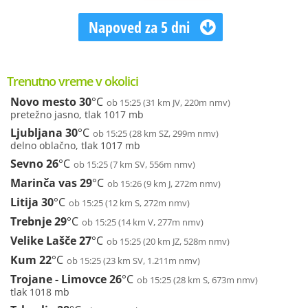
Napoved za 5 dni
Trenutno vreme v okolici
Novo mesto
30
°C
ob 15:25 (31 km JV, 220m nmv)
pretežno jasno, tlak 1017 mb
Ljubljana
30
°C
ob 15:25 (28 km SZ, 299m nmv)
delno oblačno, tlak 1017 mb
Sevno
26
°C
ob 15:25 (7 km SV, 556m nmv)
Marinča vas
29
°C
ob 15:26 (9 km J, 272m nmv)
Litija
30
°C
ob 15:25 (12 km S, 272m nmv)
Trebnje
29
°C
ob 15:25 (14 km V, 277m nmv)
Velike Lašče
27
°C
ob 15:25 (20 km JZ, 528m nmv)
Kum
22
°C
ob 15:25 (23 km SV, 1.211m nmv)
Trojane - Limovce
26
°C
ob 15:25 (28 km S, 673m nmv)
tlak 1018 mb