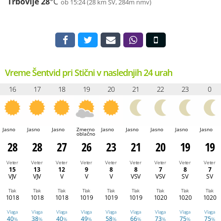
Trbovlje
28
°C
ob 15:24 (28 km SV, 284m nmv)
Vreme Šentvid pri Stični v naslednjih 24 urah
16
17
18
19
20
21
22
23
0
Jasno
Jasno
Jasno
Zmerno
Jasno
Jasno
Jasno
Jasno
Jasno
oblačno
28
28
27
26
23
21
20
19
19
Veter
Veter
Veter
Veter
Veter
Veter
Veter
Veter
Veter
15
13
12
9
8
8
7
8
7
VJV
VJV
V
V
V
VSV
VSV
SV
SV
Tlak
Tlak
Tlak
Tlak
Tlak
Tlak
Tlak
Tlak
Tlak
1018
1018
1018
1019
1019
1019
1020
1020
1020
Vlaga
Vlaga
Vlaga
Vlaga
Vlaga
Vlaga
Vlaga
Vlaga
Vlaga
40
38
40
49
58
66
73
75
75
%
%
%
%
%
%
%
%
%