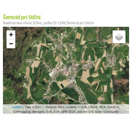
Šentvid pri Stični
Nadmorska višina 326m, pošta SI-1296 Šentvid pri Stični
+
−
Leaflet
| Tiles © Esri — Source: Esri, i-cubed, USDA, USGS, AEX, GeoEye,
Getmapping, Aerogrid, IGN, IGP, UPR-EGP, and the GIS User Community