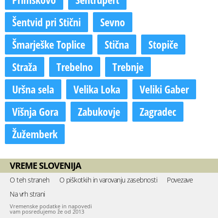
Šentvid pri Stični
Sevno
Šmarješke Toplice
Stična
Stopiče
Straža
Trebelno
Trebnje
Uršna sela
Velika Loka
Veliki Gaber
Višnja Gora
Zabukovje
Zagradec
Žužemberk
VREME SLOVENIJA
O teh straneh
O piškotkih in varovanju zasebnosti
Povezave
Na vrh strani
Vremenske podatke in napovedi
vam posredujemo že od 2013