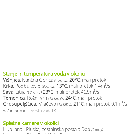
Stanje in temperatura voda v okolici
Višnjica
, Ivančna Gorica
20°C
, mali pretok
(4 km JZ)
Krka
, Podbukovje
13°C
, mali pretok 1,4m³/s
(9 km JZ)
Sava
, Litija
23°C
, mali pretok 46,9m³/s
(12 km S)
Temenica
, Rožni Vrh
24°C
, mali pretok
(13 km JV)
Grosupeljščica
, Mlačevo
21°C
, mali pretok 0,1m³/s
(13 km Z)
Več informacij:
Izvirska voda
Spletne kamere v okolici
Ljubljana - Pluska, cestninska postaja Dob
(3 km J)