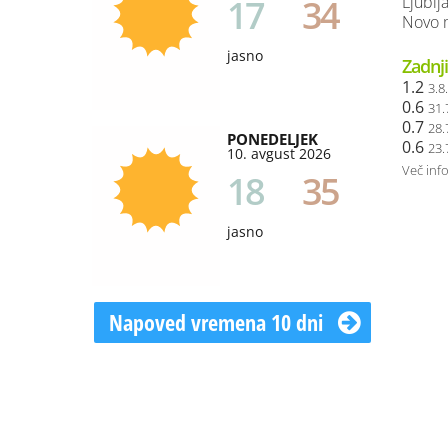
17
34
Ljublj
Novo m
jasno
Zadnji
1.2
3.8
0.6
31.
0.7
28.
PONEDELJEK
0.6
23.
10. avgust 2026
Več inf
18
35
jasno
Napoved vremena 10 dni