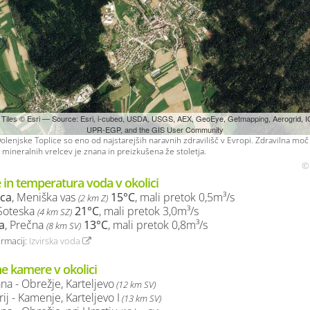
 Tiles © Esri — Source: Esri, i-cubed, USDA, USGS, AEX, GeoEye, Getmapping, Aerogrid, I
UPR-EGP, and the GIS User Community
lenjske Toplice so eno od najstarejših naravnih zdravilišč v Evropi. Zdravilna mo
h mineralnih vrelcev je znana in preizkušena že stoletja.
© 
 in temperatura voda v okolici
ca
, Meniška vas
15°C
, mali pretok 0,5m³/s
(2 km Z)
 Soteska
21°C
, mali pretok 3,0m³/s
(4 km SZ)
a
, Prečna
13°C
, mali pretok 0,8m³/s
(8 km SV)
ormacij:
Izvirska voda
ne kamere v okolici
ana - Obrežje, Karteljevo
(12 km SV)
rij - Kamenje, Karteljevo I
(13 km SV)