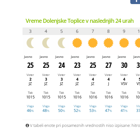
Vreme Dolenjske Toplice v naslednjih 24 urah
3
4
5
6
7
8
9
1
Jasno
Jasno
Jasno
Jasno
Jasno
Jasno
Jasno
Jasn
25
25
24
23
25
27
30
3
Veter
Veter
Veter
Veter
Veter
Veter
Veter
Ve
2
3
3
4
4
4
4
JZ
JZ
JZ
JZ
JZ
J
VSV
V
Tlak
Tlak
Tlak
Tlak
Tlak
Tlak
Tlak
Tl
1015
1015
1015
1016
1016
1016
1016
10
Vlaga
Vlaga
Vlaga
Vlaga
Vlaga
Vlaga
Vlaga
Vl
46
48
50
52
53
47
41
3
%
%
%
%
%
%
%
V tabeli enote pri posameznih vrednostih niso izpisane: hitros