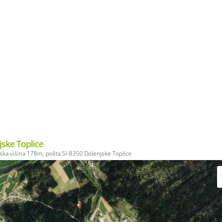
jske Toplice
ka višina 178m, pošta SI-8350 Dolenjske Toplice