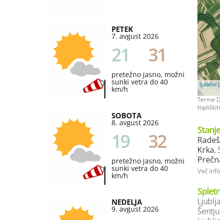
PETEK
7. avgust 2026
21
31
pretežno jasno, možni
sunki vetra do 40
Leaflet
|
km/h
Terme Do
topliški
SOBOTA
8. avgust 2026
Stanje
19
32
Radeš
Krka
,
Prečn
pretežno jasno, možni
sunki vetra do 40
Več inf
km/h
Splet
Ljublj
NEDELJA
9. avgust 2026
Šentju