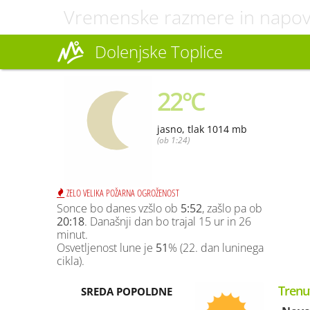
Vremenske razmere in napo
Dolenjske Toplice
22°C
jasno, tlak 1014 mb
(ob 1:24)
ZELO VELIKA POŽARNA OGROŽENOST
Sonce bo danes vzšlo ob
5:52
, zašlo pa ob
20:18
. Današnji dan bo trajal 15 ur in 26
minut.
Osvetljenost lune je
51
% (22. dan luninega
cikla).
Trenu
SREDA POPOLDNE