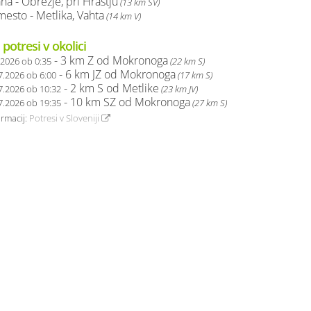
ana - Obrežje, pri Hrastju
(13 km SV)
esto - Metlika, Vahta
(14 km V)
 potresi v okolici
- 3 km Z od Mokronoga
.2026 ob 0:35
(22 km S)
- 6 km JZ od Mokronoga
7.2026 ob 6:00
(17 km S)
- 2 km S od Metlike
7.2026 ob 10:32
(23 km JV)
- 10 km SZ od Mokronoga
7.2026 ob 19:35
(27 km S)
ormacij:
Potresi v Sloveniji