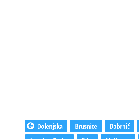
Dolenjska
Brusnice
Dobrnič