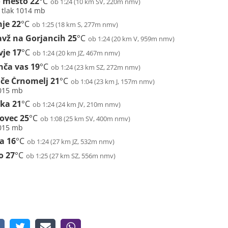
 mesto
22
°C
ob 1:24 (10 km SV, 220m nmv)
, tlak 1014 mb
nje
22
°C
ob 1:25 (18 km S, 277m nmv)
avž na Gorjancih
25
°C
ob 1:24 (20 km V, 959m nmv)
vje
17
°C
ob 1:24 (20 km JZ, 467m nmv)
nča vas
19
°C
ob 1:24 (23 km SZ, 272m nmv)
iče Črnomelj
21
°C
ob 1:04 (23 km J, 157m nmv)
1015 mb
ika
21
°C
ob 1:24 (24 km JV, 210m nmv)
ovec
25
°C
ob 1:08 (25 km SV, 400m nmv)
1015 mb
ba
16
°C
ob 1:24 (27 km JZ, 532m nmv)
o
27
°C
ob 1:25 (27 km SZ, 556m nmv)