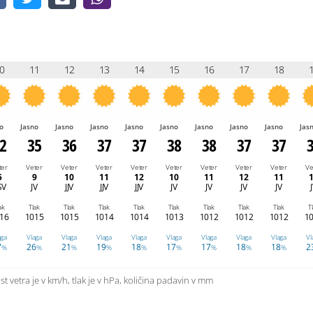
0
11
12
13
14
15
16
17
18
o
Jasno
Jasno
Jasno
Jasno
Jasno
Jasno
Jasno
Jasno
Jas
2
35
36
37
37
38
38
37
37
ter
Veter
Veter
Veter
Veter
Veter
Veter
Veter
Veter
Ve
5
9
10
11
12
10
11
12
11
SV
JV
JJV
JJV
JJV
JV
JV
JV
JV
ak
Tlak
Tlak
Tlak
Tlak
Tlak
Tlak
Tlak
Tlak
T
16
1015
1015
1014
1014
1013
1012
1012
1012
1
aga
Vlaga
Vlaga
Vlaga
Vlaga
Vlaga
Vlaga
Vlaga
Vlaga
Vl
7
26
21
19
18
17
17
18
18
2
%
%
%
%
%
%
%
%
%
t vetra je v km/h, tlak je v hPa, količina padavin v mm