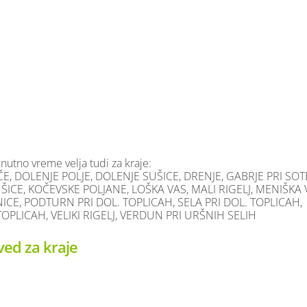
enutno vreme velja tudi za kraje:
 DOLENJE POLJE, DOLENJE SUŠICE, DRENJE, GABRJE PRI SOTE
ICE, KOČEVSKE POLJANE, LOŠKA VAS, MALI RIGELJ, MENIŠKA 
CE, PODTURN PRI DOL. TOPLICAH, SELA PRI DOL. TOPLICAH,
TOPLICAH, VELIKI RIGELJ, VERDUN PRI URŠNIH SELIH
ed za kraje