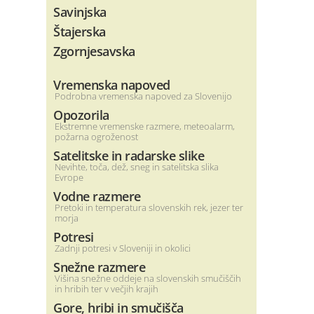
Savinjska
Štajerska
Zgornjesavska
Vremenska napoved
Podrobna vremenska napoved za Slovenijo
Opozorila
Ekstremne vremenske razmere, meteoalarm,
požarna ogroženost
Satelitske in radarske slike
Nevihte, toča, dež, sneg in satelitska slika
Evrope
Vodne razmere
Pretoki in temperatura slovenskih rek, jezer ter
morja
Potresi
Zadnji potresi v Sloveniji in okolici
Snežne razmere
Višina snežne oddeje na slovenskih smučiščih
in hribih ter v večjih krajih
Gore, hribi in smučišča