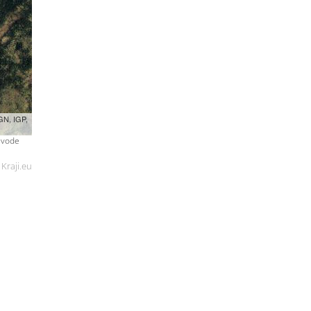
GN, IGP,
č vode
Kraji.eu