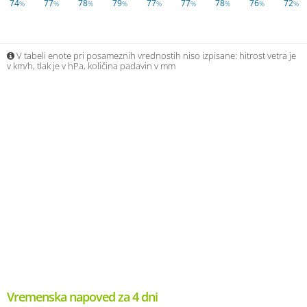
74
77
78
79
77
77
78
76
72
%
%
%
%
%
%
%
%
%
V tabeli enote pri posameznih vrednostih niso izpisane: hitrost vetra je
v km/h, tlak je v hPa, količina padavin v mm
Vremenska napoved za 4 dni