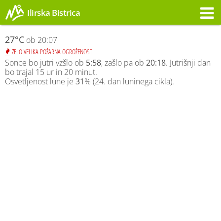
Ilirska Bistrica
Opozorilo
27°C
ob 20:07
ZELO VELIKA POŽARNA OGROŽENOST
Sonce bo jutri vzšlo ob
5:58
, zašlo pa ob
20:18
. Jutrišnji dan
bo trajal 15 ur in 20 minut.
Osvetljenost lune je
31
% (24. dan luninega cikla).