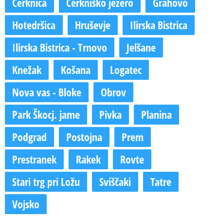
Cerknica
Cerkniško jezero
Grahovo
Hotedršica
Hruševje
Ilirska Bistrica
Ilirska Bistrica - Trnovo
Jelšane
Knežak
Košana
Logatec
Nova vas - Bloke
Obrov
Park Škocj. jame
Pivka
Planina
Podgrad
Postojna
Prem
Prestranek
Rakek
Rovte
Stari trg pri Ložu
Sviščaki
Tatre
Vojsko