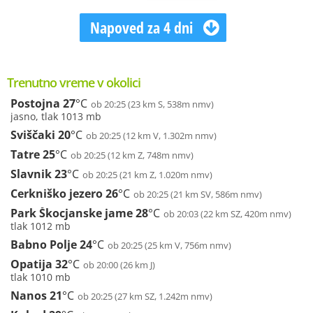
Napoved za 4 dni
Trenutno vreme v okolici
Postojna
27
°C
ob 20:25 (23 km S, 538m nmv)
jasno, tlak 1013 mb
Sviščaki
20
°C
ob 20:25 (12 km V, 1.302m nmv)
Tatre
25
°C
ob 20:25 (12 km Z, 748m nmv)
Slavnik
23
°C
ob 20:25 (21 km Z, 1.020m nmv)
Cerkniško jezero
26
°C
ob 20:25 (21 km SV, 586m nmv)
Park Škocjanske jame
28
°C
ob 20:03 (22 km SZ, 420m nmv)
tlak 1012 mb
Babno Polje
24
°C
ob 20:25 (25 km V, 756m nmv)
Opatija
32
°C
ob 20:00 (26 km J)
tlak 1010 mb
Nanos
21
°C
ob 20:25 (27 km SZ, 1.242m nmv)