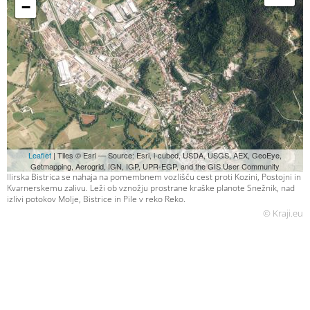
−
Leaflet
| Tiles © Esri — Source: Esri, i-cubed, USDA, USGS, AEX, GeoEye,
Getmapping, Aerogrid, IGN, IGP, UPR-EGP, and the GIS User Community
Ilirska Bistrica se nahaja na pomembnem vozlišču cest proti Kozini, Postojni in
Kvarnerskemu zalivu. Leži ob vznožju prostrane kraške planote Snežnik, nad
izlivi potokov Molje, Bistrice in Pile v reko Reko.
© Kraji.eu