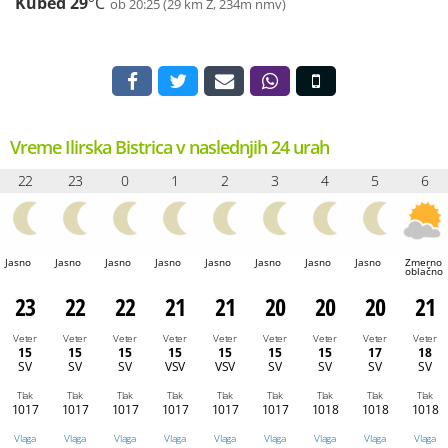
Kubed
29
°C
ob 20:25 (29 km Z, 234m nmv)
Vreme Ilirska Bistrica v naslednjih 24 urah
22
23
0
1
2
3
4
5
6
Jasno
Jasno
Jasno
Jasno
Jasno
Jasno
Jasno
Jasno
Zmerno
oblačno
23
22
22
21
21
20
20
20
21
Veter
Veter
Veter
Veter
Veter
Veter
Veter
Veter
Veter
15
15
15
15
15
15
15
17
18
SV
SV
SV
VSV
VSV
SV
SV
SV
SV
Tlak
Tlak
Tlak
Tlak
Tlak
Tlak
Tlak
Tlak
Tlak
1017
1017
1017
1017
1017
1017
1018
1018
1018
Vlaga
Vlaga
Vlaga
Vlaga
Vlaga
Vlaga
Vlaga
Vlaga
Vlaga