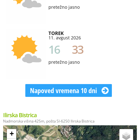
pretežno jasno
TOREK
11. avgust 2026
16
33
pretežno jasno
Napoved vremena 10 dni
Ilirska Bistrica
Nadmorska višina 425m, pošta SI-6250 Ilirska Bistrica
+