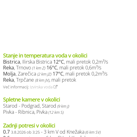
Stanje in temperatura voda v okolici
Bistrica
, Ilirska Bistrica
12°C
, mali pretok 0,2m³/s
Reka
, Trnovo
16°C
, mali pretok 0,6m³/s
(1 km Z)
Molja
, Zarečica
17°C
, mali pretok 0,2m³/s
(2 km JZ)
Reka
, Trpčane
, mali pretok
(8 km JV)
Več informacij:
Izvirska voda
Spletne kamere v okolici
Starod - Podgrad, Starod
(9 km J)
Pivka - Ribnica, Pivka
(12 km S)
Zadnji potresi v okolici
0.7
- 3 km V od Knežaka
3.8.2026 ob 3:25
(6 km SV)