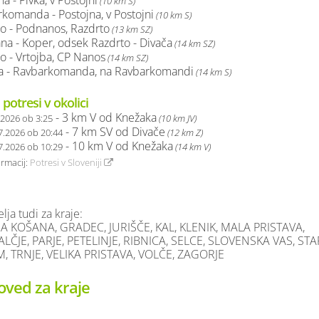
a - Pivka, v Postojni
(10 km S)
komanda - Postojna, v Postojni
(10 km S)
o - Podnanos, Razdrto
(13 km SZ)
ana - Koper, odsek Razdrto - Divača
(14 km SZ)
o - Vrtojba, CP Nanos
(14 km SZ)
na - Ravbarkomanda, na Ravbarkomandi
(14 km S)
 potresi v okolici
- 3 km V od Knežaka
.2026 ob 3:25
(10 km JV)
- 7 km SV od Divače
7.2026 ob 20:44
(12 km Z)
- 10 km V od Knežaka
7.2026 ob 10:29
(14 km V)
ormacij:
Potresi v Sloveniji
ja tudi za kraje:
 KOŠANA, GRADEC, JURIŠČE, KAL, KLENIK, MALA PRISTAVA,
ČJE, PARJE, PETELINJE, RIBNICA, SELCE, SLOVENSKA VAS, ST
 TRNJE, VELIKA PRISTAVA, VOLČE, ZAGORJE
ved za kraje