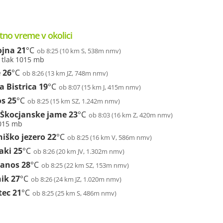
tno vreme v okolici
ojna
21
°C
ob 8:25 (10 km S, 538m nmv)
, tlak 1015 mb
e
26
°C
ob 8:26 (13 km JZ, 748m nmv)
ka Bistrica
19
°C
ob 8:07 (15 km J, 415m nmv)
os
25
°C
ob 8:25 (15 km SZ, 1.242m nmv)
 Škocjanske jame
23
°C
ob 8:03 (16 km Z, 420m nmv)
1015 mb
niško jezero
22
°C
ob 8:25 (16 km V, 586m nmv)
aki
25
°C
ob 8:26 (20 km JV, 1.302m nmv)
anos
28
°C
ob 8:25 (22 km SZ, 153m nmv)
nik
27
°C
ob 8:26 (24 km JZ, 1.020m nmv)
tec
21
°C
ob 8:25 (25 km S, 486m nmv)