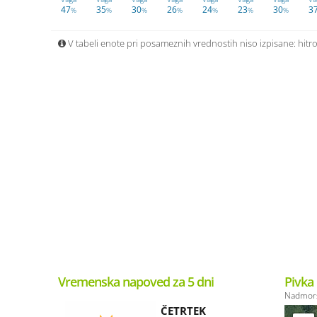
47
35
30
26
24
23
30
3
%
%
%
%
%
%
%
V tabeli enote pri posameznih vrednostih niso izpisane: hitros
Vremenska napoved za 5 dni
Pivka
Nadmors
ČETRTEK