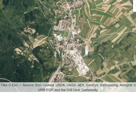
 Tiles © Esri — Source: Esri, i-cubed, USDA, USGS, AEX, GeoEye, Getmapping, Aerogrid, I
UPR-EGP, and the GIS User Community