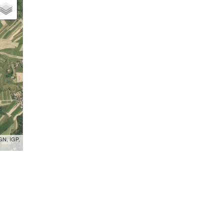
GN, IGP,