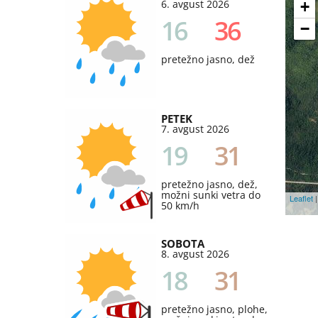
6. avgust 2026
+
16
36
−
pretežno jasno, dež
PETEK
7. avgust 2026
19
31
pretežno jasno, dež,
možni sunki vetra do
Leaflet
|
50 km/h
SOBOTA
8. avgust 2026
18
31
pretežno jasno, plohe,