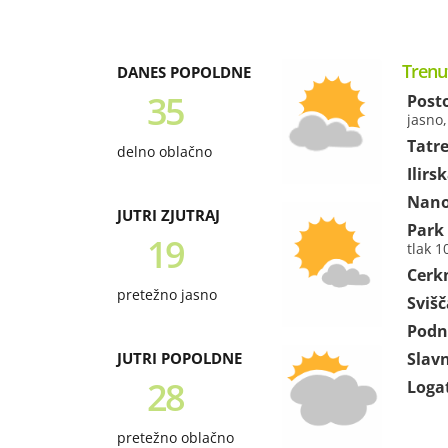
Trenu
DANES POPOLDNE
35
Post
jasno
Tatr
delno oblačno
Ilirs
Nan
JUTRI ZJUTRAJ
Park
19
tlak 
Cerk
pretežno jasno
Svišč
Podn
JUTRI POPOLDNE
Slav
28
Loga
pretežno oblačno