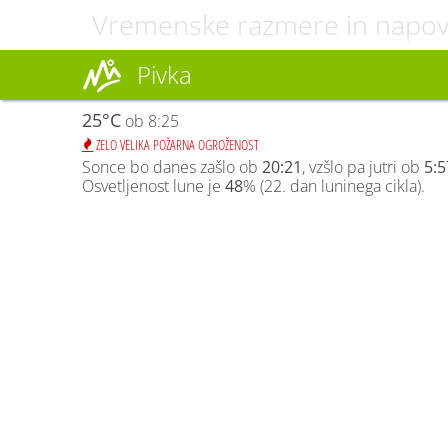
Vremenske razmere in napo
Pivka
25°C
ob 8:25
ZELO VELIKA POŽARNA OGROŽENOST
Sonce bo danes zašlo ob
20:21
, vzšlo pa jutri ob
5:5
Osvetljenost lune je
48
% (22. dan luninega cikla).