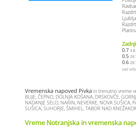
Postojn
Ravbar
Razdrt
Ljublj
Razdrt
Plani
Zadnji
0.7
3.8
0.5
29.
0.6
29.
Več inf
Vremenska napoved Pivka
in trenutno vreme vel
BUJE, ČEPNO, DOLNJA KOŠANA, DRSKOVČE, GORNJA
NADANJE SELO, NARIN, NEVERKE, NOVA SUŠICA, PAL
SUŠICA, SUHORJE, ŠMIHEL, TABOR NAD KNEŽAKOM,
Vreme Notranjska in vremenska napo