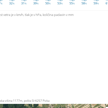
7
32
31
39
50
53
55
58
59
6
%
%
%
%
%
%
%
%
%
t vetra je v km/h, tlak je v hPa, količina padavin v mm
ka višina 1177m, pošta SI-6257 Pivka