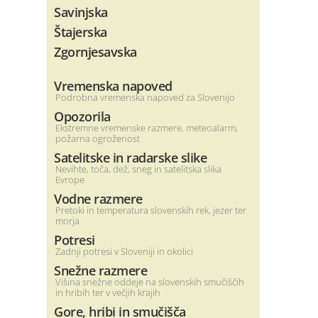
Savinjska
Štajerska
Zgornjesavska
Vremenska napoved
Podrobna vremenska napoved za Slovenijo
Opozorila
Ekstremne vremenske razmere, meteoalarm,
požarna ogroženost
Satelitske in radarske slike
Nevihte, toča, dež, sneg in satelitska slika
Evrope
Vodne razmere
Pretoki in temperatura slovenskih rek, jezer ter
morja
Potresi
Zadnji potresi v Sloveniji in okolici
Snežne razmere
Višina snežne oddeje na slovenskih smučiščih
in hribih ter v večjih krajih
Gore, hribi in smučišča