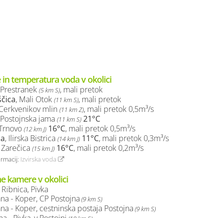
 in temperatura voda v okolici
, Prestranek
, mali pretok
(5 km S)
čica
, Mali Otok
, mali pretok
(11 km S)
 Cerkvenikov mlin
, mali pretok 0,5m³/s
(11 km Z)
, Postojnska jama
21°C
(11 km S)
 Trnovo
16°C
, mali pretok 0,5m³/s
(12 km J)
ca
, Ilirska Bistrica
11°C
, mali pretok 0,3m³/s
(14 km J)
, Zarečica
16°C
, mali pretok 0,2m³/s
(15 km J)
ormacij:
Izvirska voda
ne kamere v okolici
- Ribnica, Pivka
ana - Koper, CP Postojna
(9 km S)
ana - Koper, cestninska postaja Postojna
(9 km S)