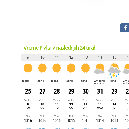
Vreme Pivka v naslednjih 24 urah
9
10
11
12
13
14
15
1
Jasno
Jasno
Jasno
Jasno
Jasno
Zmerno
Plohe
Zme
oblačno
obl
25
27
28
29
30
31
29
2
Veter
Veter
Veter
Veter
Veter
Veter
Veter
Ve
8
10
11
11
11
11
14
1
SV
SV
SV
SV
VSV
VSV
JZ
J
Tlak
Tlak
Tlak
Tlak
Tlak
Tlak
Tlak
Tl
1016
1016
1016
1015
1015
1014
1014
10
Vlaga
Vlaga
Vlaga
Vlaga
Vlaga
Vlaga
Vlaga
Vl