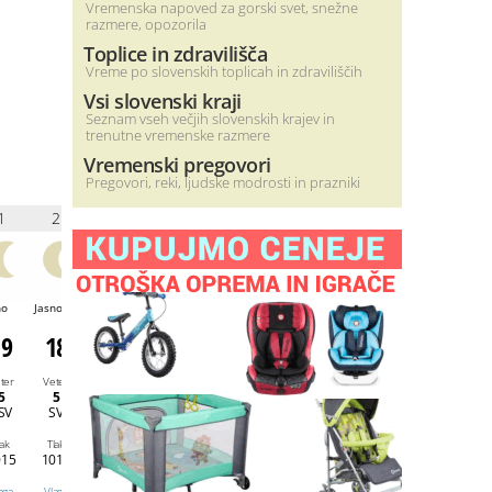
Vremenska napoved za gorski svet, snežne
razmere, opozorila
Toplice in zdravilišča
Vreme po slovenskih toplicah in zdraviliščih
Vsi slovenski kraji
Seznam vseh večjih slovenskih krajev in
trenutne vremenske razmere
Vremenski pregovori
Pregovori, reki, ljudske modrosti in prazniki
1
2
3
4
5
6
7
8
no
Jasno
Zmerno
Jasno
Jasno
Jasno
Jasno
Jasno
oblačno
19
18
17
17
19
19
20
21
ter
Veter
Veter
Veter
Veter
Veter
Veter
Veter
5
5
7
12
15
17
18
17
SV
SV
SV
SV
VSV
SV
VSV
VSV
lak
Tlak
Tlak
Tlak
Tlak
Tlak
Tlak
Tlak
015
1014
1014
1015
1015
1016
1016
1016
aga
Vlaga
Vlaga
Vlaga
Vlaga
Vlaga
Vlaga
Vlaga