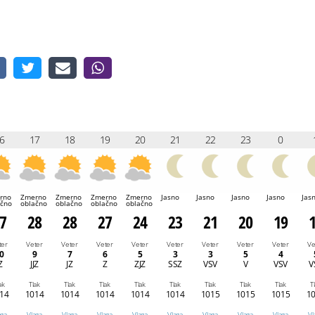
6
17
18
19
20
21
22
23
0
rno
Zmerno
Zmerno
Zmerno
Zmerno
Jasno
Jasno
Jasno
Jasno
Jas
ačno
oblačno
oblačno
oblačno
oblačno
7
28
28
27
24
23
21
20
19
ter
Veter
Veter
Veter
Veter
Veter
Veter
Veter
Veter
Ve
0
9
7
6
5
3
3
5
4
Z
JJZ
JZ
Z
ZJZ
SSZ
VSV
V
VSV
V
ak
Tlak
Tlak
Tlak
Tlak
Tlak
Tlak
Tlak
Tlak
T
14
1014
1014
1014
1014
1014
1015
1015
1015
1
aga
Vlaga
Vlaga
Vlaga
Vlaga
Vlaga
Vlaga
Vlaga
Vlaga
Vl