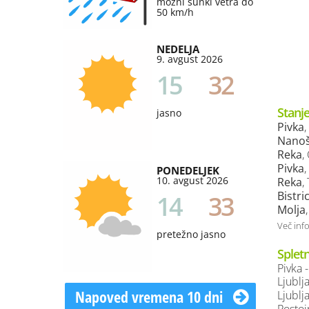
možni sunki vetra do
50 km/h
NEDELJA
9. avgust 2026
15
32
Stanje
jasno
Pivka
Nanoš
Reka
,
Pivka
PONEDELJEK
10. avgust 2026
Reka
,
Bistri
14
33
Molja
Več inf
pretežno jasno
Splet
Pivka 
Ljublj
Napoved vremena 10 dni
Ljublj