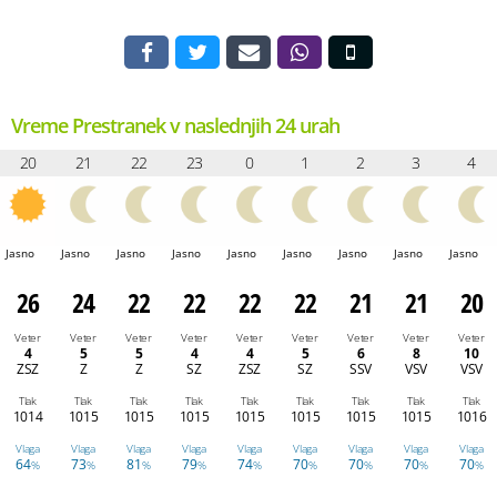
Vreme Prestranek v naslednjih 24 urah
20
21
22
23
0
1
2
3
4
Jasno
Jasno
Jasno
Jasno
Jasno
Jasno
Jasno
Jasno
Jasno
26
24
22
22
22
22
21
21
20
Veter
Veter
Veter
Veter
Veter
Veter
Veter
Veter
Veter
4
5
5
4
4
5
6
8
10
ZSZ
Z
Z
SZ
ZSZ
SZ
SSV
VSV
VSV
Tlak
Tlak
Tlak
Tlak
Tlak
Tlak
Tlak
Tlak
Tlak
1014
1015
1015
1015
1015
1015
1015
1015
1016
Vlaga
Vlaga
Vlaga
Vlaga
Vlaga
Vlaga
Vlaga
Vlaga
Vlaga
64
73
81
79
74
70
70
70
70
%
%
%
%
%
%
%
%
%