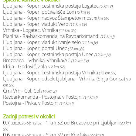
Ljubljana - Koper, cestninska postaja Logatec
(6 km V)
Ljubljana - Koper, počivališče Lom
(6 km V)
Ljubljana - Koper, nadvoz Štampetov most
(8 km SV)
Ljubljana - Koper, viadukt Verd
(11 km SV)
Vrhnika - Logatec, Vrhnika
(11 km SV)
Planina - Ravbarkomanda, na Ravbarkomandi
(11 km J)
Ljubljana - Koper, viadukt Ivanje selo
(11 km JV)
Ljubljana - Koper, portal Unec
(12 km JV)
Ljubljana - Koper, cestninska postaja Unec
(12 km JV)
Brezovica – Vrhnika, Vrhnika/AC
(12 km SV)
Idrija - Godovič, Zala
(12 km SZ)
Ljubljana - Koper, cestninska postaja Vrhnika
(12 km SV)
Ljubljana - Koper, odsek Ljubljana - Vrhnika (Sinja Gorica)
(13
km SV)
Črni Vrh - Col, Col
(14 km Z)
Ravbarkomanda - Postojna, v Postojni
(14 km J)
Postojna - Pivka, v Postojni
(14 km J)
Zadnji potresi v okolici
0.7
- 1 km SZ od Brezovice pri Ljubljani
3.8.2026 ob 12:52
(23 km
SV)
0.6
- 6 km SV od Knežaka
2.8.2026 ob 10:01
(27 km J)