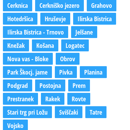
Cerknica
Cerkniško jezero
Grahovo
Hotedršica
Hruševje
Ilirska Bistrica
Ilirska Bistrica - Trnovo
Jelšane
Knežak
Košana
Logatec
Nova vas - Bloke
Obrov
Park Škocj. jame
Pivka
Planina
Podgrad
Postojna
Prem
Prestranek
Rakek
Rovte
Stari trg pri Ložu
Sviščaki
Tatre
Vojsko