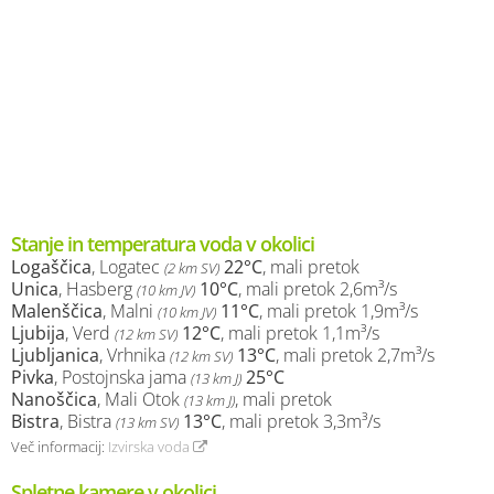
Stanje in temperatura voda v okolici
Logaščica
, Logatec
22°C
, mali pretok
(2 km SV)
Unica
, Hasberg
10°C
, mali pretok 2,6m³/s
(10 km JV)
Malenščica
, Malni
11°C
, mali pretok 1,9m³/s
(10 km JV)
Ljubija
, Verd
12°C
, mali pretok 1,1m³/s
(12 km SV)
Ljubljanica
, Vrhnika
13°C
, mali pretok 2,7m³/s
(12 km SV)
Pivka
, Postojnska jama
25°C
(13 km J)
Nanoščica
, Mali Otok
, mali pretok
(13 km J)
Bistra
, Bistra
13°C
, mali pretok 3,3m³/s
(13 km SV)
Več informacij:
Izvirska voda
Spletne kamere v okolici