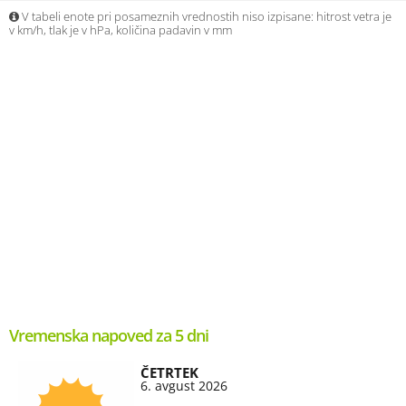
V tabeli enote pri posameznih vrednostih niso izpisane: hitrost vetra je
v km/h, tlak je v hPa, količina padavin v mm
Vremenska napoved za 5 dni
ČETRTEK
6. avgust 2026