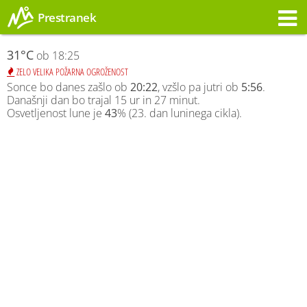
Prestranek
Opozorilo
31°C
ob 18:25
ZELO VELIKA POŽARNA OGROŽENOST
Sonce bo danes zašlo ob
20:22
, vzšlo pa jutri ob
5:56
.
Današnji dan bo trajal 15 ur in 27 minut.
Osvetljenost lune je
43
% (23. dan luninega cikla).