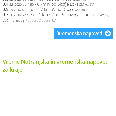
0.4
- 6 km JV od Škofje Loke
2.8.2026 ob 4:59
(28 km SV)
0.5
- 7 km SV od Divače
29.7.2026 ob 20:44
(22 km JZ)
0.7
- 1 km SV od Polhovega Gradca
26.7.2026 ob 6:38
(22 km SV)
Več informacij:
Potresi v Sloveniji
Vremenska napoved
Vreme Notranjska in vremenska napoved
za kraje