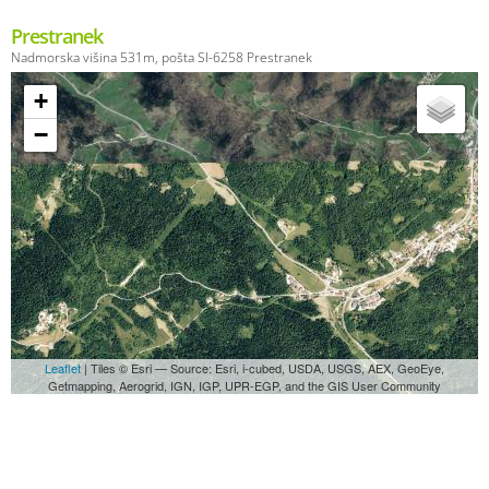
Prestranek
Nadmorska višina 531m, pošta SI-6258 Prestranek
+
−
Leaflet
| Tiles © Esri — Source: Esri, i-cubed, USDA, USGS, AEX, GeoEye,
Getmapping, Aerogrid, IGN, IGP, UPR-EGP, and the GIS User Community