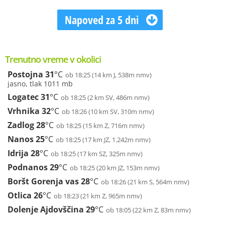
Napoved za 5 dni
Trenutno vreme v okolici
Postojna
31
°C
ob 18:25 (14 km J, 538m nmv)
jasno, tlak 1011 mb
Logatec
31
°C
ob 18:25 (2 km SV, 486m nmv)
Vrhnika
32
°C
ob 18:26 (10 km SV, 310m nmv)
Zadlog
28
°C
ob 18:25 (15 km Z, 716m nmv)
Nanos
25
°C
ob 18:25 (17 km JZ, 1.242m nmv)
Idrija
28
°C
ob 18:25 (17 km SZ, 325m nmv)
Podnanos
29
°C
ob 18:25 (20 km JZ, 153m nmv)
Boršt Gorenja vas
28
°C
ob 18:26 (21 km S, 564m nmv)
Otlica
26
°C
ob 18:23 (21 km Z, 965m nmv)
Dolenje Ajdovščina
29
°C
ob 18:05 (22 km Z, 83m nmv)