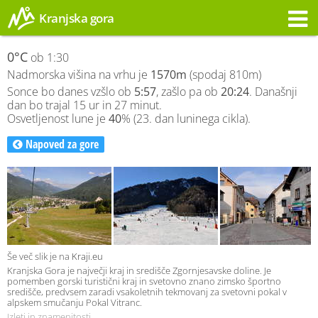
Kranjska gora
Opozorilo
0°C
ob 1:30
Nadmorska višina na vrhu je
1570m
(spodaj 810m)
Sonce bo danes vzšlo ob
5:57
, zašlo pa ob
20:24
. Današnji
dan bo trajal 15 ur in 27 minut.
Osvetljenost lune je
40
% (23. dan luninega cikla).
Napoved za gore
Še več slik je na
Kraji.eu
Kranjska Gora je največji kraj in središče Zgornjesavske doline. Je
pomemben gorski turistični kraj in svetovno znano zimsko športno
središče, predvsem zaradi vsakoletnih tekmovanj za svetovni pokal v
alpskem smučanju Pokal Vitranc.
Izleti in znamenitosti