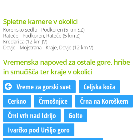
Spletne kamere v okolici
Korensko sedlo - Podkoren (5 km SZ)
Rateče - Podkoren, Rateče (5 km Z)
Kredarica (12 km JV)
Dovje - Mojstrana - Kraje, Dovje (12 km V)
Vremenska napoved za ostale gore, hribe
in smučišča ter kraje v okolici
Vreme za gorski svet
Celjska koča
Cerkno
Črmošnjice
Črna na Koroškem
Črni vrh nad Idrijo
Golte
Ivarčko pod Uršljo goro