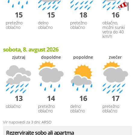
15
15
18
16
pretežno
delno
pretežno
oblačno,
oblačno
oblačno
oblačno
možni sunki
vetra do 40
km/h
sobota, 8. avgust 2026
zjutraj
dopoldne
popoldne
zvečer
13
14
16
17
oblačno
pretežno
delno
pretežno
oblačno
oblačno
oblačno
Vir napovedi za 3 dni:
ARSO
Rezervirajte sobo ali apartma